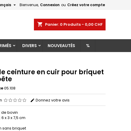

ançais
Bienvenue,
Connexion
ou
Créez votre compte
×
×
×
shopping_cart
Panier:
0
Produits - 0,00 CHF
RIMÉS
DIVERS
NOUVEAUTÉS
%
n
s
de ceinture en cuir pour briquet
ête
ce
05.108
on
Donnez votre avis
r de bovin
6 x 3 x 7,5 cm
on sans briquet