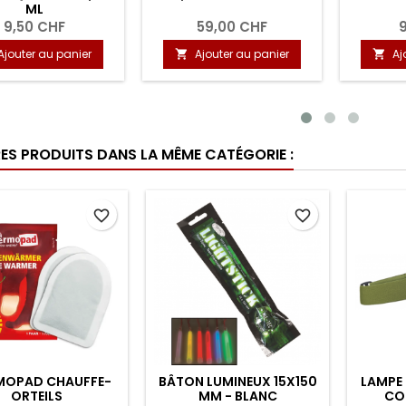
8,50 CHF
16,00 CHF
15
jouter au panier
Ajouter au panier
Ajo


RES PRODUITS DANS LA MÊME CATÉGORIE :
favorite_border
favorite_border
MOPAD CHAUFFE-
BÂTON LUMINEUX 15X150
LAMPE 
ORTEILS
MM - BLANC
COU