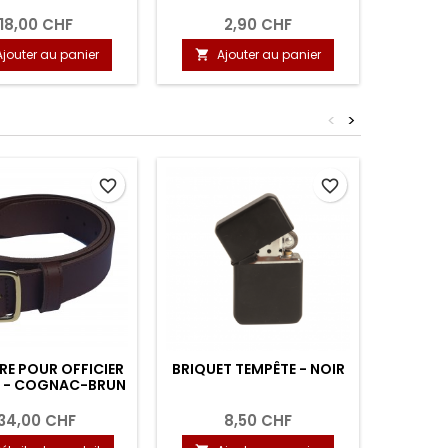
18,00 CHF
2,90 CHF
Ajouter au panier
Ajouter au panier
A


<
>
favorite_border
favorite_border
RE POUR OFFICIER
BRIQUET TEMPÊTE - NOIR
BRIQ
R - COGNAC-BRUN
34,00 CHF
8,50 CHF