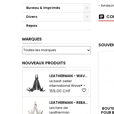
- livrais
Bureau & Imprimés
COM
Divers
Repas
MARQUES
SOUVEN
favorite_border
favorite_border
NOUVEAUX PRODUITS
LEATHERMAN - WAVE PLUS AVEC ÉTUI - NOIR
Le best-seller
international Wave® +
dispose de tous les
favorite_border
159,00 CHF
outils essentiels pour le
quotidien, ainsi que
LEATHERMAN - REBAR - ARGENT
d'un coupe-fil
Les fans de
E MULTI-USAGE -
ACCESSOIRES POUR LES
BRIQUE
interchangeable et
2M - CAMOUFLAGE
UNITÉS DE TENTES
Leatherman
résistant. - Outils