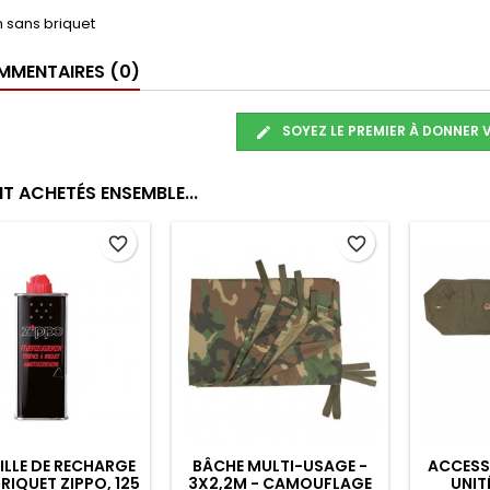
on sans briquet
MENTAIRES (0)
SOYEZ LE PREMIER À DONNER 
T ACHETÉS ENSEMBLE...
favorite_border
favorite_border
T TEMPÊTE - POLI
CEINTURE DE FUSIL
SAC À C
TACTIQUE - OLIVE
MOL