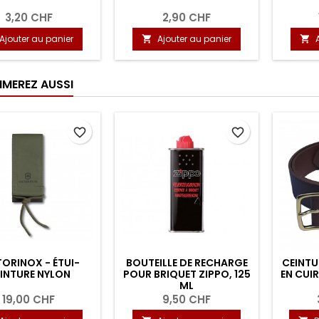
3,20 CHF
2,90 CHF
Ajouter au panier
Ajouter au panier


IMEREZ AUSSI
favorite_border
favorite_border
TORINOX - ÉTUI-
BOUTEILLE DE RECHARGE
CEINTU
INTURE NYLON
POUR BRIQUET ZIPPO, 125
EN CUI
ML
19,00 CHF
9,50 CHF