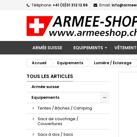
Téléphone:
+41 (0)31 312 12 66
Email:
info@armee
M
C
C
add_circle_outline
Vo
No
d'e
ARMÉE SUISSE
EQUIPEMENTS
VÊTEMENT
Accueil
Equipements
Lumière / Éclairage
TOUS LES ARTICLES
Armée suisse
Equipements
Tentes / Bâches / Camping
Sacs de couchage /
Couvertures
Sacs à dos / Sacs