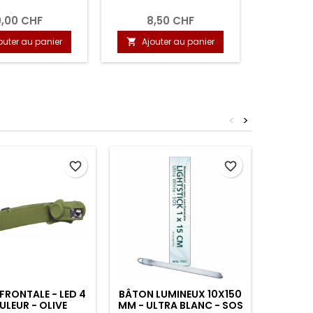
,00 CHF
3,50 CHF
49,
uter au panier
Ajouter au panier
Ajout


<
>
favorite_border
favorite_border
FRONTALE - LED 4
BÂTON LUMINEUX 10X150
BRIQ
LEUR - OLIVE
MM - ULTRA BLANC - SOS