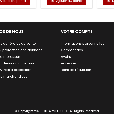
Ajouter au panier
Ajouter au panier
D


OS DE NOUS
VOTRE COMPTE
ns générales de vente
Informations personnelles
 & protection des données
Commandes
et Impressum
Avoirs
 - Heures d'ouverture
Adresses
 & frais d'expédition
Bons de réduction
de marchandises
© Copyright 2026 CH-ARMEE-SHOP. All Rights Reserved.