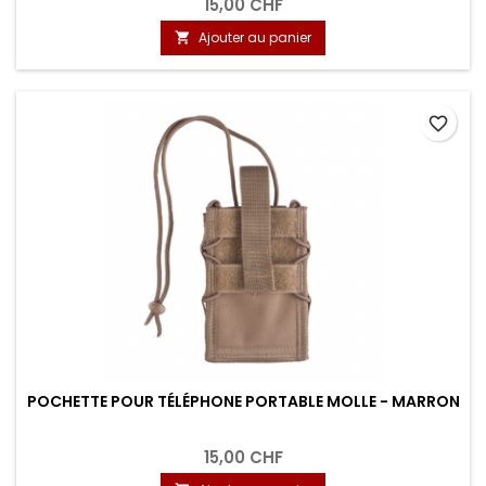
15,00 CHF
Ajouter au panier

favorite_border
POCHETTE POUR TÉLÉPHONE PORTABLE MOLLE - MARRON
15,00 CHF