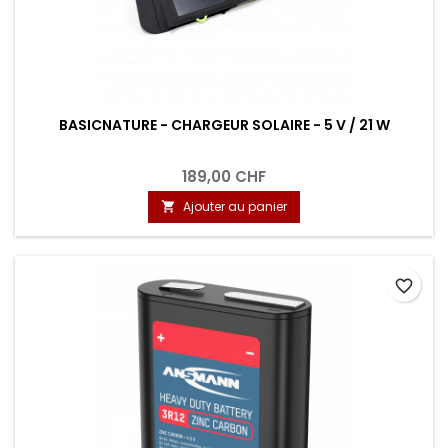
BASICNATURE - CHARGEUR SOLAIRE - 5 V / 21 W
189,00 CHF
Ajouter au panier

favorite_border