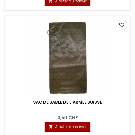
Ajouter au panier

favorite_border
SAC DE SABLE DE L'ARMÉE SUISSE
3,50 CHF
Ajouter au panier
