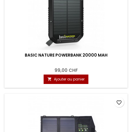
BASIC NATURE POWERBANK 20000 MAH
99,00 CHF
Ajouter au panier

favorite_border