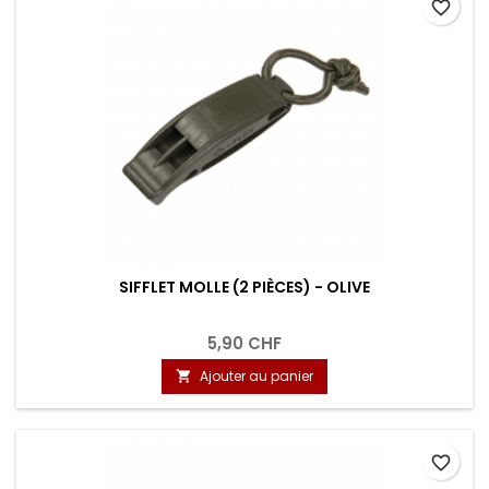
favorite_border
SIFFLET MOLLE (2 PIÈCES) - OLIVE
5,90 CHF
Ajouter au panier

favorite_border