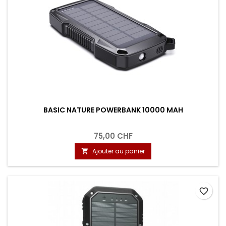
BASIC NATURE POWERBANK 10000 MAH
75,00 CHF
Ajouter au panier

favorite_border