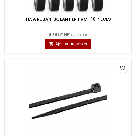
TESA RUBAN ISOLANT EN PVC - 10 PIÈCES
4,90 CHF
6,00 CHF
Ajouter au panier

favorite_border