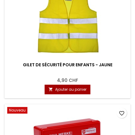
GILET DE SÉCURITÉ POUR ENFANTS - JAUNE
4,90 CHF
Ajouter au panier

Nouveau
favorite_border