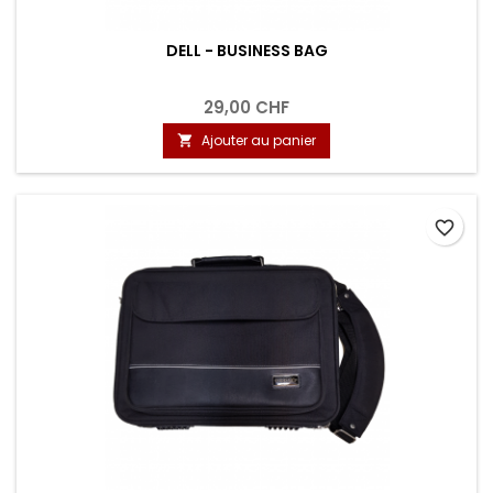
DELL - BUSINESS BAG
29,00 CHF
Ajouter au panier

favorite_border