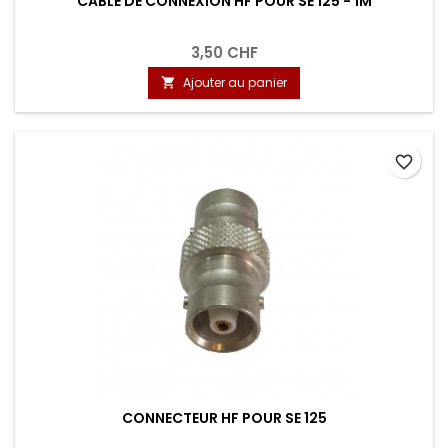
CÂBLE DE CONNEXION HF POUR SE 125 - 1M
3,50 CHF
Ajouter au panier

favorite_border
CONNECTEUR HF POUR SE 125