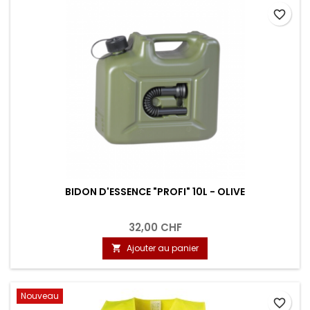
favorite_border
BIDON D'ESSENCE "PROFI" 10L - OLIVE
32,00 CHF
Ajouter au panier

Nouveau
favorite_border