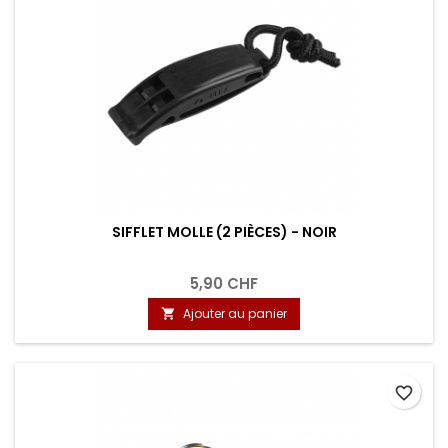
SIFFLET MOLLE (2 PIÈCES) - NOIR
5,90 CHF
Ajouter au panier

favorite_border