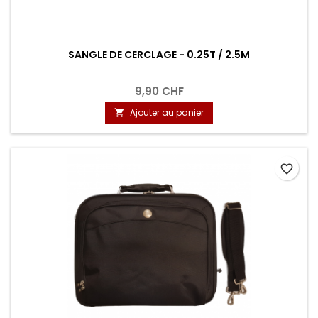
SANGLE DE CERCLAGE - 0.25T / 2.5M
9,90 CHF
Ajouter au panier

favorite_border