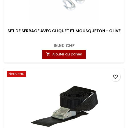
SET DE SERRAGE AVEC CLIQUET ET MOUSQUETON - OLIVE
19,90 CHF
Ajouter au panier

Nouveau
favorite_border