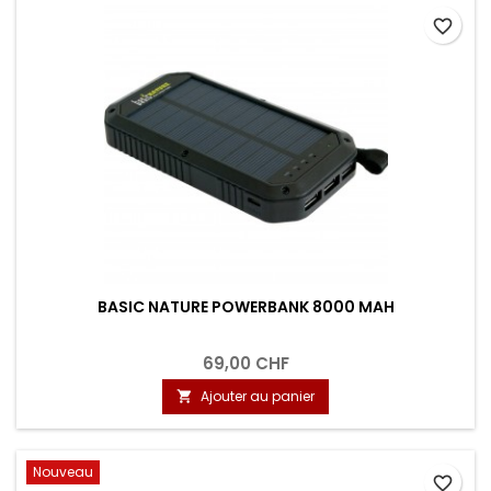
favorite_border
BASIC NATURE POWERBANK 8000 MAH
69,00 CHF
Ajouter au panier

Nouveau
favorite_border