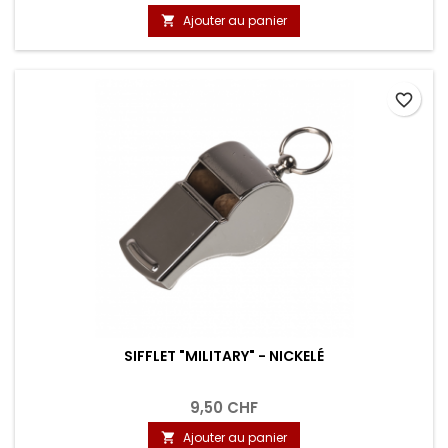
Ajouter au panier

favorite_border
SIFFLET "MILITARY" - NICKELÉ
9,50 CHF
Ajouter au panier
