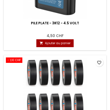
PILE PLATE - 3R12 - 4.5 VOLT
4,50 CHF
Ajouter au panier

- 1,10 CHF
favorite_border