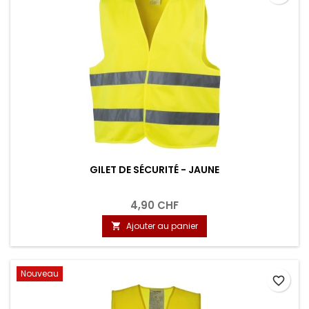
GILET DE SÉCURITÉ - JAUNE
4,90 CHF
Ajouter au panier

Nouveau
favorite_border