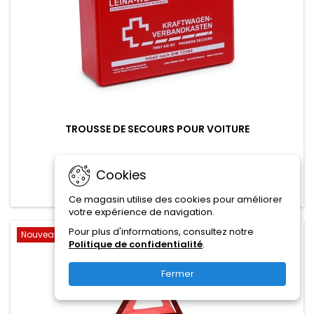
TROUSSE DE SECOURS POUR VOITURE
16,00 CHF
Cookies
Ajouter au panier

Ce magasin utilise des cookies pour améliorer
votre expérience de navigation.
Pour plus d'informations, consultez notre
Nouveau
favorite_border
Politique de confidentialité
.
Fermer