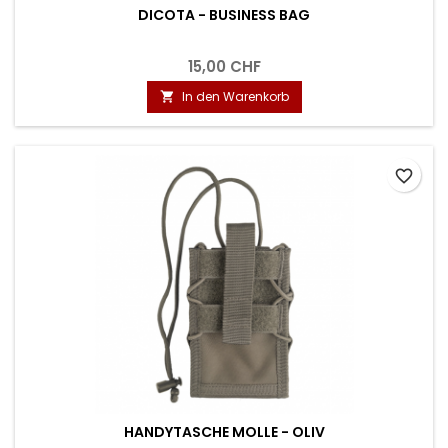
DICOTA - BUSINESS BAG
15,00 CHF
In den Warenkorb

favorite_border
HANDYTASCHE MOLLE - OLIV