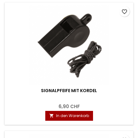
favorite_border
SIGNALPFEIFE MIT KORDEL
6,90 CHF
In den Warenkorb
