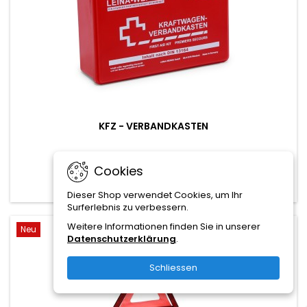
KFZ - VERBANDKASTEN
16,00 CHF
Cookies
In den Warenkorb

Dieser Shop verwendet Cookies, um Ihr
Surferlebnis zu verbessern.
Weitere Informationen finden Sie in unserer
Neu
favorite_border
Datenschutzerklärung
.
Schliessen