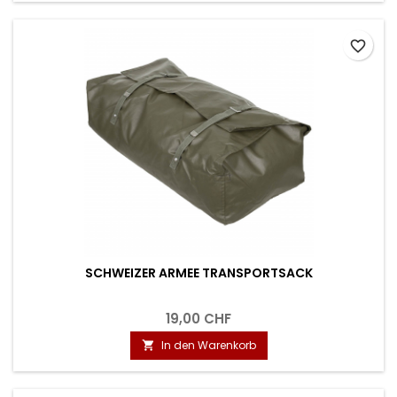
favorite_border
SCHWEIZER ARMEE TRANSPORTSACK
19,00 CHF
In den Warenkorb
