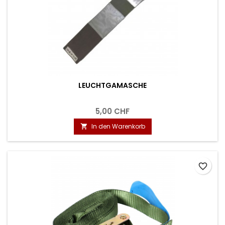
LEUCHTGAMASCHE
5,00 CHF
In den Warenkorb

favorite_border