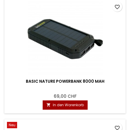
favorite_border
BASIC NATURE POWERBANK 8000 MAH
69,00 CHF
In den Warenkorb

Neu
favorite_border