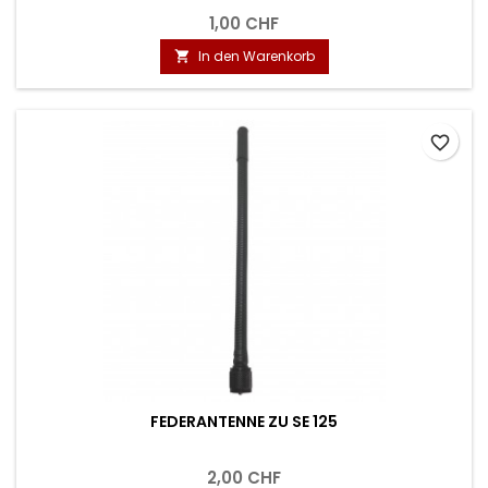
1,00 CHF
In den Warenkorb

favorite_border
FEDERANTENNE ZU SE 125
2,00 CHF