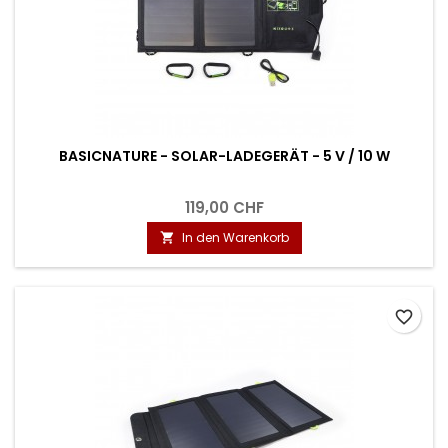
BASICNATURE - SOLAR-LADEGERÄT - 5 V / 10 W
119,00 CHF
In den Warenkorb

favorite_border