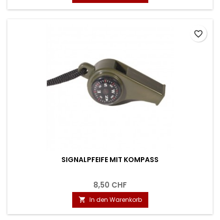
favorite_border
SIGNALPFEIFE MIT KOMPASS
8,50 CHF
In den Warenkorb
