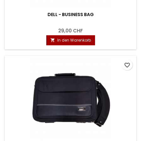
DELL - BUSINESS BAG
29,00 CHF
In den Warenkorb

favorite_border