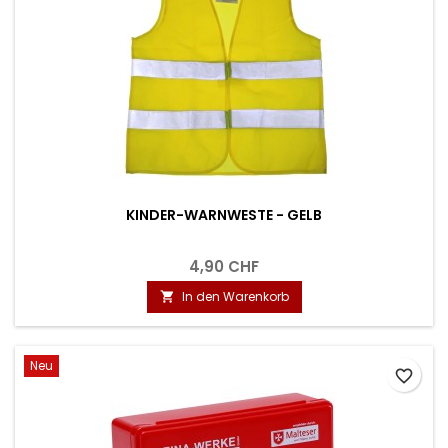
KINDER-WARNWESTE - GELB
4,90 CHF
In den Warenkorb

Neu
favorite_border