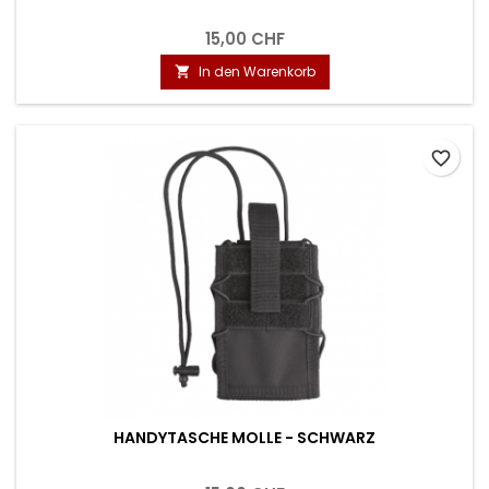
15,00 CHF
In den Warenkorb

favorite_border
HANDYTASCHE MOLLE - SCHWARZ