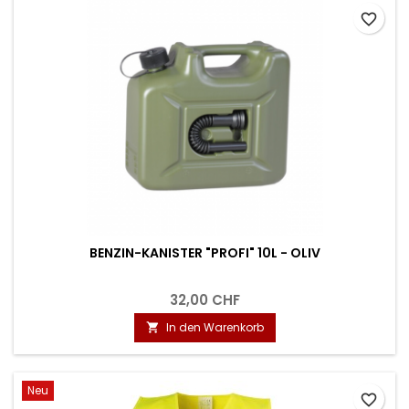
favorite_border
BENZIN-KANISTER "PROFI" 10L - OLIV
32,00 CHF
In den Warenkorb

Neu
favorite_border