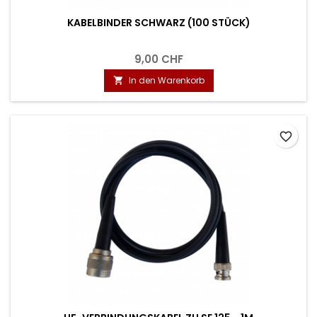
KABELBINDER SCHWARZ (100 STÜCK)
9,00 CHF
In den Warenkorb

favorite_border