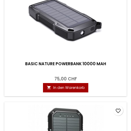
BASIC NATURE POWERBANK 10000 MAH
75,00 CHF
In den Warenkorb

favorite_border