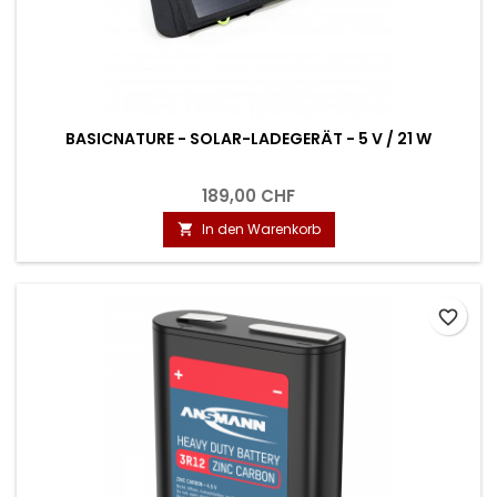
BASICNATURE - SOLAR-LADEGERÄT - 5 V / 21 W
189,00 CHF
In den Warenkorb

favorite_border