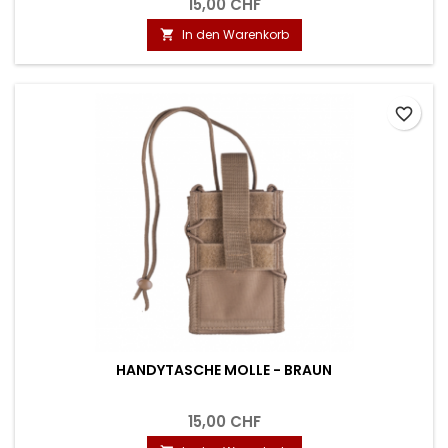
15,00 CHF
In den Warenkorb

favorite_border
HANDYTASCHE MOLLE - BRAUN
15,00 CHF