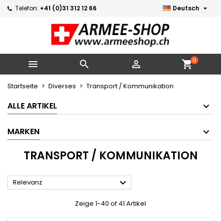

Telefon:
+41 (0)31 312 12 66
Deutsch
×
×
×
×
Meine Wunschlisten
((modalTitle))
Wunschliste erstellen
Anmelden
Neue Liste erstellen
add_circle_outline
((confirmMessage))
Sie müssen angemeldet sein, um Artikel Ihrer
Name der Wunschliste
Wunschliste hinzufügen zu können.
0



shopping_cart
((cancelText))
((modalDeleteText))
Abbrechen
Anmelden
Startseite
Diverses
Transport / Kommunikation
Abbrechen
Wunschliste erstellen
ALLE ARTIKEL
MARKEN
TRANSPORT / KOMMUNIKATION

Relevanz
Zeige 1-40 of 41 Artikel