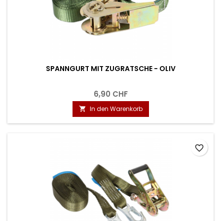
SPANNGURT MIT ZUGRATSCHE - OLIV
6,90 CHF
In den Warenkorb

favorite_border