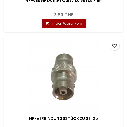
HF-VERBINDUNGSKABEL ZU SE 125 - 1M
3,50 CHF
In den Warenkorb

favorite_border
HF-VERBINDUNGSSTÜCK ZU SE 125