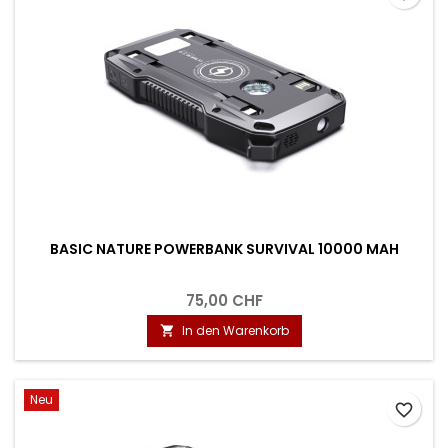
BASIC NATURE POWERBANK SURVIVAL 10000 MAH
75,00 CHF
In den Warenkorb

Neu
favorite_border