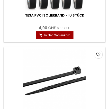
TESA PVC ISOLIERBAND - 10 STÜCK
4,90 CHF
6,00 CHF
In den Warenkorb

favorite_border