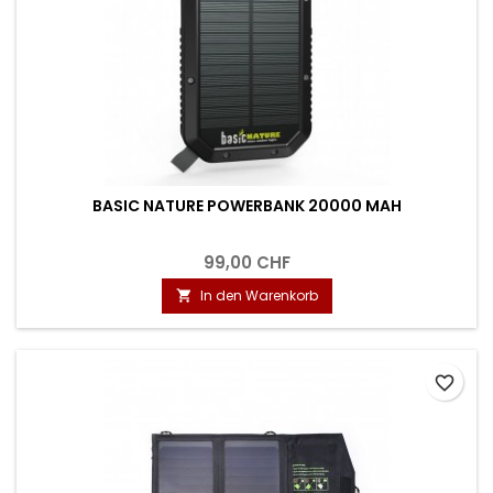
BASIC NATURE POWERBANK 20000 MAH
99,00 CHF
In den Warenkorb

favorite_border