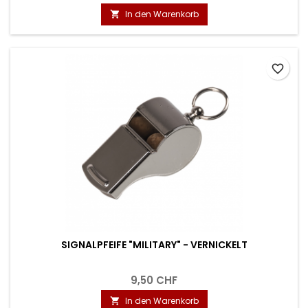
In den Warenkorb

favorite_border
SIGNALPFEIFE "MILITARY" - VERNICKELT
9,50 CHF
In den Warenkorb
