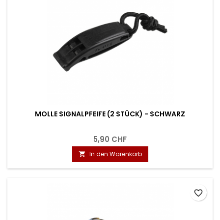
MOLLE SIGNALPFEIFE (2 STÜCK) - SCHWARZ
5,90 CHF
In den Warenkorb

favorite_border