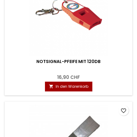
NOTSIGNAL-PFEIFE MIT 120DB
16,90 CHF
In den Warenkorb

favorite_border