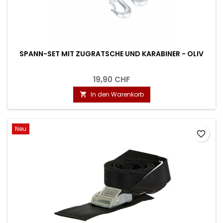
SPANN-SET MIT ZUGRATSCHE UND KARABINER - OLIV
19,90 CHF
In den Warenkorb

Neu
favorite_border