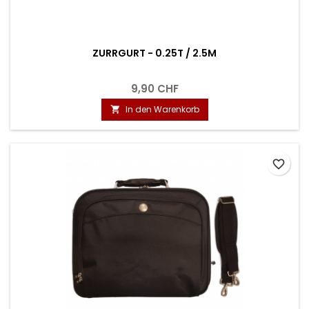
ZURRGURT - 0.25T / 2.5M
9,90 CHF
In den Warenkorb

favorite_border