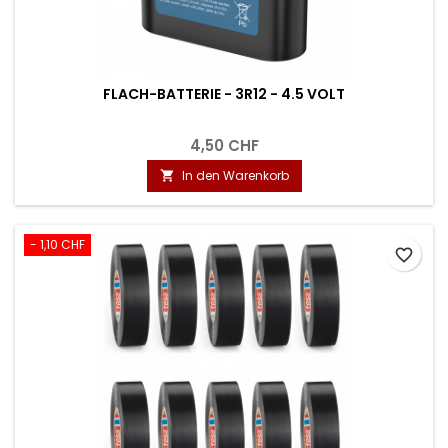
FLACH-BATTERIE - 3R12 - 4.5 VOLT
4,50 CHF
In den Warenkorb

- 1,10 CHF
favorite_border