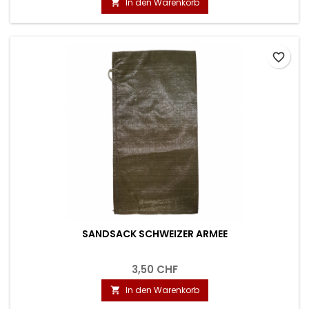
In den Warenkorb

favorite_border
SANDSACK SCHWEIZER ARMEE
3,50 CHF
In den Warenkorb
