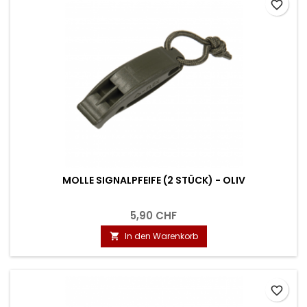
favorite_border
MOLLE SIGNALPFEIFE (2 STÜCK) - OLIV
5,90 CHF
In den Warenkorb

favorite_border