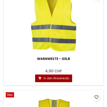
WARNWESTE - GELB
4,90 CHF
In den Warenkorb

Neu
favorite_border