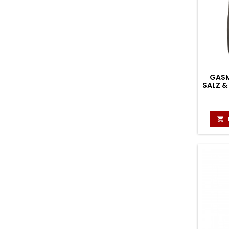
GASM
SALZ &
