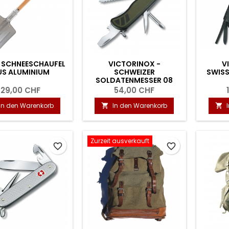
 SCHNEESCHAUFEL
VICTORINOX -
V
US ALUMINIUM
SCHWEIZER
SWISS
SOLDATENMESSER 08
29,00 CHF
54,00 CHF
In den Warenkorb
In den Warenkorb


Zurzeit ausverkauft
favorite_border
favorite_border