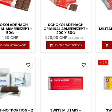
OKOLADE NACH
SCHOKOLADE NACH
AL ARMEEREZEPT -
ORIGINAL ARMEEREZEPT -
MILITÄ
50G
200 X 50G
1,50 CHF
270,00 CHF
300,00 CHF
In den Warenkorb
In den Warenkorb


-10%
favorite_border
favorite_border
R-NOTPORTION - 2
SWISS MILITARY -
SWI