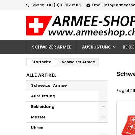
Telefon:
+41 (0)31 312 12 66
Email:
info@armeesho
M
(
W
A
add_circle_outline
((
Si
Na
zu
SCHWEIZER ARMEE
AUSRÜSTUNG
BEKL
Startseite
Schweizer Armee
Schwe
ALLE ARTIKEL
Schweizer Armee
Es gibt 211
Ausrüstung
Bekleidung
Messer
Uhren