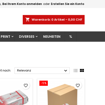
,
Bei Ihrem Konto anmelden
oder
Erstellen Sie ein Konto
×
×
×
×
shopping_cart
Warenkorb:
0
Artikel - 0,00 CHF
gen
 PRINT
DIVERSES
NEUHEITEN
%
)
n
n



rt nach:
Relevanz
-5%
favorite_border
favorite_border