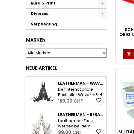
Büro & Print
Diverses
Verpflegung
SCH
ORIGIN
MARKEN

NEUE ARTIKEL
LEATHERMAN - WAVE PLUS INKL. ETUI - SCHWARZ
Der internationale
Bestseller Wave® + hat
alle wichtigen Tools für
favorite_border
159,00 CHF
den Alltag und dazu
ausserdem einen
LEATHERMAN - REBAR - SILBER
auswechselbaren,
Leatherman-Fans
widerstandsfähigen
werden bei dem
Drahtschneider.
neuen Rebar sofort die
favorite_border
MILITÄ
99,00 CHF
- Feststellbare