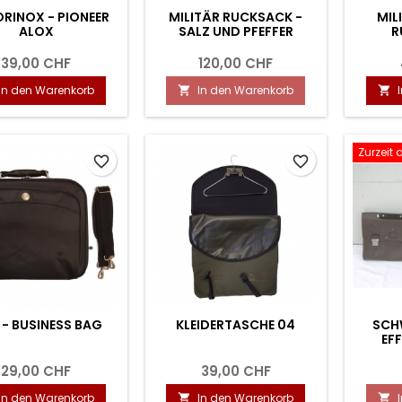
RINOX - PIONEER
MILITÄR RUCKSACK -
MIL
ALOX
SALZ UND PFEFFER
R
39,00 CHF
120,00 CHF
In den Warenkorb
In den Warenkorb


Zurzeit 
favorite_border
favorite_border
 - BUSINESS BAG
KLEIDERTASCHE 04
SCH
EF
29,00 CHF
39,00 CHF
In den Warenkorb
In den Warenkorb

