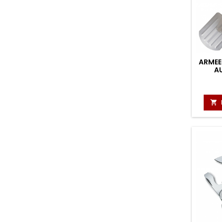
ARMEE
A
