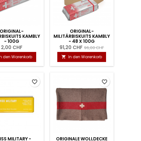
ORIGINAL-
ORIGINAL-
RBISKUITS KAMBLY
MILITÄRBISKUITS KAMBLY
- 100G
- 48 X 100G
2,00 CHF
91,20 CHF
96,00 CHF
In den Warenkorb
In den Warenkorb

favorite_border
favorite_border
SS MILITARY -
ORIGINALE WOLLDECKE