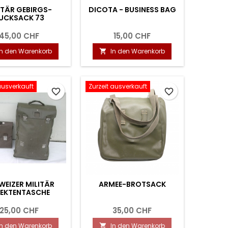
ITÄR GEBIRGS-
DICOTA - BUSINESS BAG
UCKSACK 73
45,00 CHF
15,00 CHF
In den Warenkorb
In den Warenkorb

ausverkauft
Zurzeit ausverkauft
favorite_border
favorite_border
WEIZER MILITÄR
ARMEE-BROTSACK
FEKTENTASCHE
25,00 CHF
35,00 CHF
In den Warenkorb
In den Warenkorb
