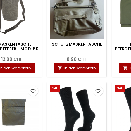
ASKENTASCHE -
SCHUTZMASKENTASCHE
 PFEFFER - MOD. 50
PFERDE
12,00 CHF
8,90 CHF
In den Warenkorb
In den Warenkorb


Neu
Neu
favorite_border
favorite_border