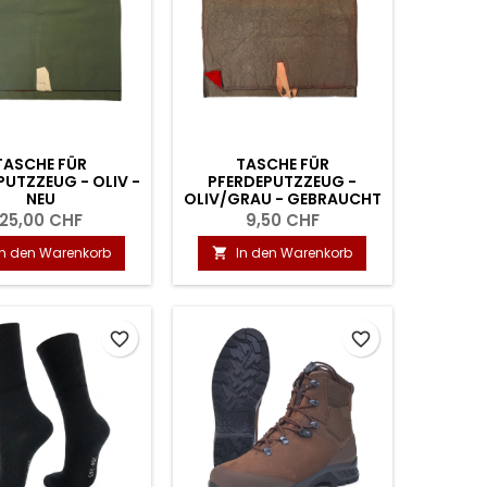
TASCHE FÜR
TASCHE FÜR
PUTZZEUG - OLIV -
PFERDEPUTZZEUG -
NEU
OLIV/GRAU - GEBRAUCHT
25,00 CHF
9,50 CHF
In den Warenkorb
In den Warenkorb

favorite_border
favorite_border