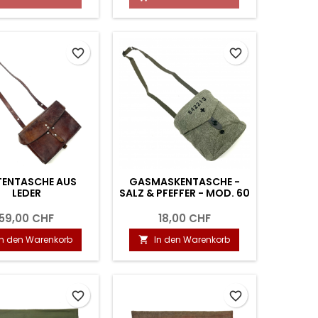
favorite_border
favorite_border
TENTASCHE AUS
GASMASKENTASCHE -
LEDER
SALZ & PFEFFER - MOD. 60
59,00 CHF
18,00 CHF
In den Warenkorb
In den Warenkorb

favorite_border
favorite_border