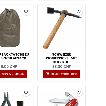
favorite_border
favorite_border
FSACKTASCHE ZU
SCHWEIZER
EE-SCHLAFSACK
PIONIERPICKEL MIT
HOLZSTIEL
9,00 CHF
38,00 CHF
In den Warenkorb
In den Warenkorb

favorite_border
favorite_border