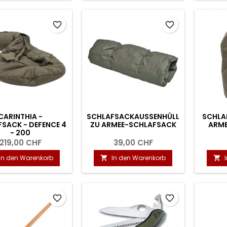
favorite_border
favorite_border
CARINTHIA -
SCHLAFSACKAUSSENHÜLLE
SCHLA
SACK - DEFENCE 4
ZU ARMEE-SCHLAFSACK
ARM
- 200
219,00 CHF
39,00 CHF
In den Warenkorb
In den Warenkorb


favorite_border
favorite_border