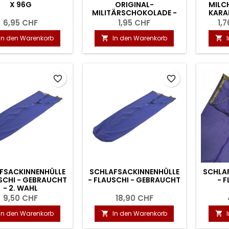
X 96G
ORIGINAL-
MILC
MILITÄRSCHOKOLADE -
KARA
MILCH - 50G
6,95 CHF
1,95 CHF
1,
In den Warenkorb
In den Warenkorb


favorite_border
favorite_border
FSACKINNENHÜLLE
SCHLAFSACKINNENHÜLLE
SCHLA
SCHI - GEBRAUCHT
- FLAUSCHI - GEBRAUCHT
- F
- 2. WAHL
9,50 CHF
18,90 CHF
In den Warenkorb
In den Warenkorb

