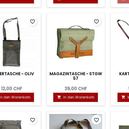
favorite_border
favorite_border
ERTASCHE - OLIV
MAGAZINTASCHE - STGW
KAR
57
12,00 CHF
39,00 CHF
In den Warenkorb
In den Warenkorb


favorite_border
favorite_border