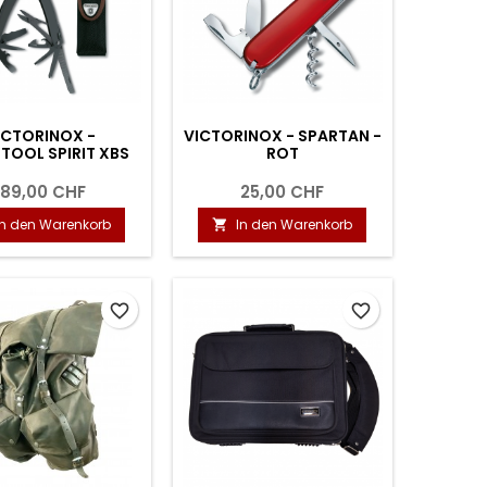
ICTORINOX -
VICTORINOX - SPARTAN -
TOOL SPIRIT XBS
ROT
189,00 CHF
25,00 CHF
In den Warenkorb
In den Warenkorb

favorite_border
favorite_border