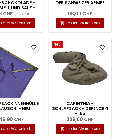
HSCHOKOLADE -
DER SCHWEIZER ARMEE
MELL UND SALZ -
50G
76 CHF
98,00 CHF
1,95 CHF
In den Warenkorb
In den Warenkorb

Neu
favorite_border
favorite_border
FSACKINNENHÜLLE
CARINTHIA -
LAUSCHI - NEU
SCHLAFSACK - DEFENCE 4
- 185
49,90 CHF
209,00 CHF
In den Warenkorb
In den Warenkorb
