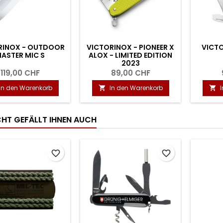
RINOX - OUTDOOR
VICTORINOX - PIONEER X
VICTO
ASTER MIC S
ALOX - LIMITED EDITION
2023
119,00 CHF
89,00 CHF
In den Warenkorb
In den Warenkorb


ICHT GEFÄLLT IHNEN AUCH
favorite_border
favorite_border