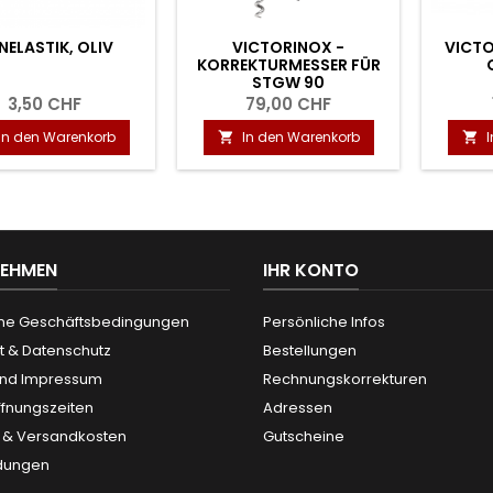
NELASTIK, OLIV
VICTORINOX -
VICTO
KORREKTURMESSER FÜR
STGW 90
3,50 CHF
79,00 CHF
In den Warenkorb
In den Warenkorb


NEHMEN
IHR KONTO
ne Geschäftsbedingungen
Persönliche Infos
t & Datenschutz
Bestellungen
und Impressum
Rechnungskorrekturen
ffnungszeiten
Adressen
g & Versandkosten
Gutscheine
dungen