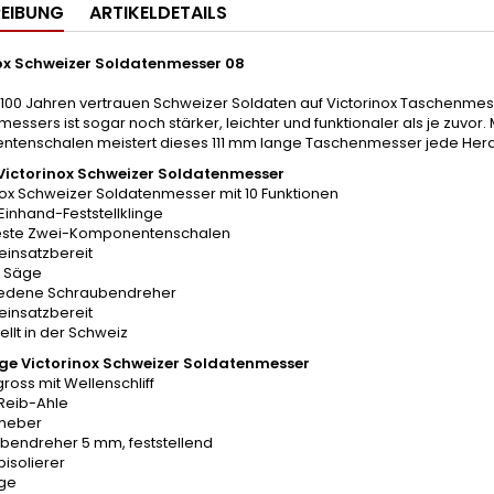
EIBUNG
ARTIKELDETAILS
ox Schweizer Soldatenmesser 08
 100 Jahren vertrauen Schweizer Soldaten auf Victorinox Taschenmes
essers ist sogar noch stärker, leichter und funktionaler als je zuvor.
tenschalen meistert dieses 111 mm lange Taschenmesser jede Herau
 Victorinox Schweizer Soldatenmesser
nox Schweizer Soldatenmesser mit 10 Funktionen
Einhand-Feststellklinge
feste Zwei-Komponentenschalen
 einsatzbereit
e Säge
iedene Schraubendreher
 einsatzbereit
ellt in der Schweiz
e Victorinox Schweizer Soldatenmesser
 gross mit Wellenschliff
-Reib-Ahle
lheber
ubendreher 5 mm, feststellend
bisolierer
äge