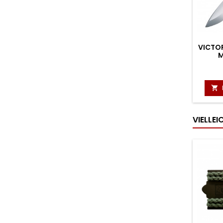
VICTO
M

VIELLE