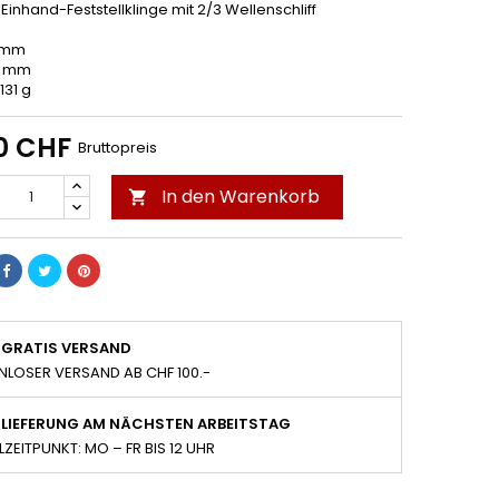
Einhand-Feststellklinge mit 2/3 Wellenschliff
8 mm
11 mm
131 g
0 CHF
Bruttopreis
In den Warenkorb

GRATIS VERSAND
NLOSER VERSAND AB CHF 100.-
LIEFERUNG AM NÄCHSTEN ARBEITSTAG
LZEITPUNKT: MO – FR BIS 12 UHR