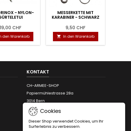
RINOX - NYLON-
MESSERKETTE MIT
SOLDAT
GÜRTELETUI
KARABINER - SCHWARZ
19,00 CHF
9,50 CHF
In den Warenkorb
In den Warenkorb
I


KONTAKT
CH-ARMEE-SHOP
Papiermühlestrasse 28a
3014 Bern
Telefon:
+41 (0)31 312 12 66
Cookies
Email:
info@armeeshop.ch
Dieser Shop verwendet Cookies, um Ihr
Surferlebnis zu verbessern.