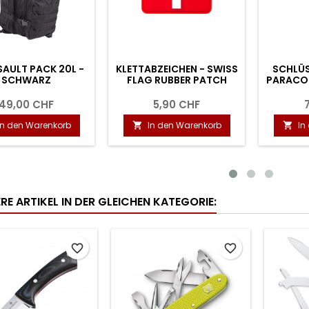
SCHNÜRSENKEL -
BEINELASTIK, OLIV
MARSCHSCHUH
2,50 CHF
3,50 CHF
In den Warenkorb
In den Warenkorb


RE ARTIKEL IN DER GLEICHEN KATEGORIE:
favorite_border
favorite_border