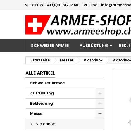
Telefon:
+41 (0)31 312 12 66
Email:
info@armeesho
M
W
A
add_circle_outline
Si
Na
zu
SCHWEIZER ARMEE
AUSRÜSTUNG
BEKL
Startseite
Messer
Victorinox
Victorino
ALLE ARTIKEL
Schweizer Armee
Ausrüstung
Bekleidung
Messer
Victorinox