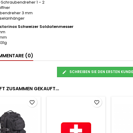
ps-Schraubendreher 1 – 2
öffner
ubendreher 3 mm
üsselanhänger
ctorinox Schweizer Soldatenmesser
8mm
11mm
131g
MENTARE (0)
SCHREIBEN SIE DEN ERSTEN KUN
FT ZUSAMMEN GEKAUFT...
favorite_border
favorite_border
Ne