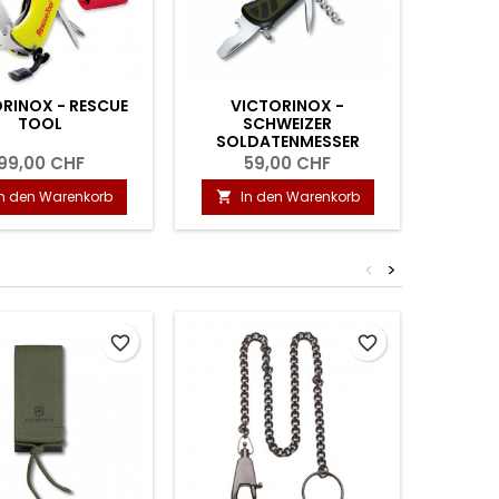
RINOX - RESCUE
VICTORINOX -
VICTO
TOOL
SCHWEIZER
PRO 
SOLDATENMESSER
ED
(SPECIAL EDITION) MIT
99,00 CHF
59,00 CHF
1
KORKENZIEHER
In den Warenkorb
In den Warenkorb
I


<
>
favorite_border
favorite_border