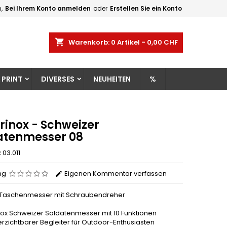
,
Bei Ihrem Konto anmelden
oder
Erstellen Sie ein Konto
×
×
×
shopping_cart
Warenkorb:
0
Artikel - 0,00 CHF
gen
 PRINT
DIVERSES
NEUHEITEN
%
n
n
rinox - Schweizer
atenmesser 08
z
03.011
ng
Eigenen Kommentar verfassen
 Taschenmesser mit Schraubendreher
inox Schweizer Soldatenmesser mit 10 Funktionen
erzichtbarer Begleiter für Outdoor-Enthusiasten