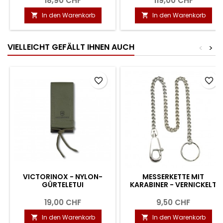
18,90 CHF
119,00 CHF
In den Warenkorb
In den Warenkorb


VIELLEICHT GEFÄLLT IHNEN AUCH
<
>
favorite_border
favorite_border
VICTORINOX - NYLON-
MESSERKETTE MIT
GÜRTELETUI
KARABINER - VERNICKELT
19,00 CHF
9,50 CHF
In den Warenkorb
In den Warenkorb

