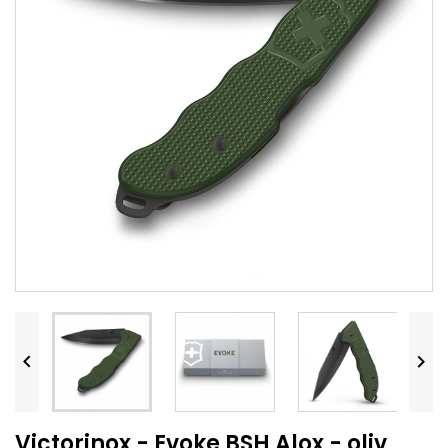


Victorinox - Evoke BSH Alox - oliv