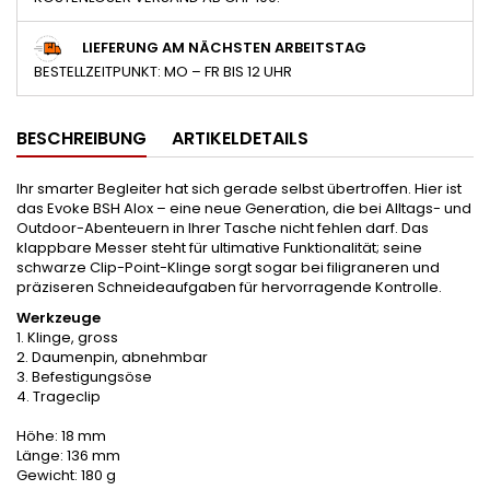
LIEFERUNG AM NÄCHSTEN ARBEITSTAG
BESTELLZEITPUNKT: MO – FR BIS 12 UHR
BESCHREIBUNG
ARTIKELDETAILS
Ihr smarter Begleiter hat sich gerade selbst übertroffen. Hier ist
das Evoke BSH Alox – eine neue Generation, die bei Alltags- und
Outdoor-Abenteuern in Ihrer Tasche nicht fehlen darf. Das
klappbare Messer steht für ultimative Funktionalität; seine
schwarze Clip-Point-Klinge sorgt sogar bei filigraneren und
präziseren Schneideaufgaben für hervorragende Kontrolle.
Werkzeuge
1. Klinge, gross
2. Daumenpin, abnehmbar
3. Befestigungsöse
4. Trageclip
Höhe: 18 mm
Länge: 136 mm
Gewicht: 180 g