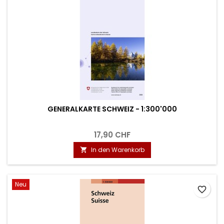
GENERALKARTE SCHWEIZ - 1:300'000
17,90 CHF
In den Warenkorb

Neu
favorite_border