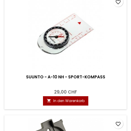
favorite_border
SUUNTO - A-10 NH - SPORT-KOMPASS
29,00 CHF
In den Warenkorb

favorite_border