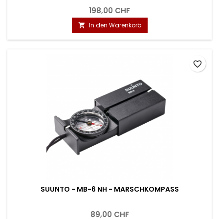
198,00 CHF
In den Warenkorb

favorite_border
SUUNTO - MB-6 NH - MARSCHKOMPASS
89,00 CHF