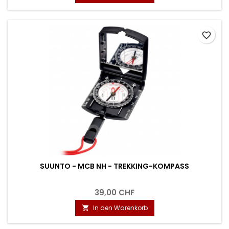
favorite_border
SUUNTO - MCB NH - TREKKING-KOMPASS
39,00 CHF
In den Warenkorb
