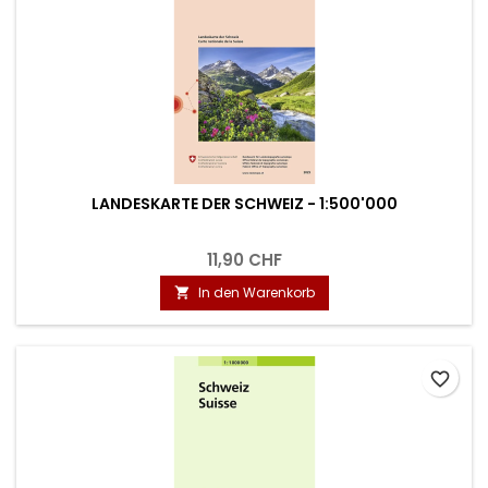
LANDESKARTE DER SCHWEIZ - 1:500'000
11,90 CHF
In den Warenkorb

favorite_border