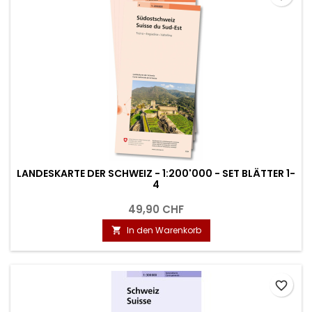
LANDESKARTE DER SCHWEIZ - 1:200'000 - SET BLÄTTER 1-
4
49,90 CHF
In den Warenkorb

favorite_border