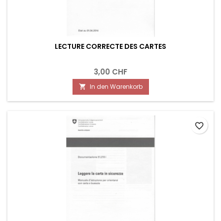
LECTURE CORRECTE DES CARTES
3,00 CHF
In den Warenkorb

favorite_border