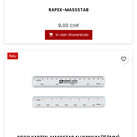
RAPEX-MASSSTAB
8,00 CHF
In den Warenkorb

Neu
favorite_border