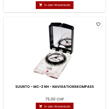
In den Warenkorb

favorite_border
SUUNTO - MC-2 NH - NAVIGATIONSKOMPASS
75,00 CHF
In den Warenkorb
