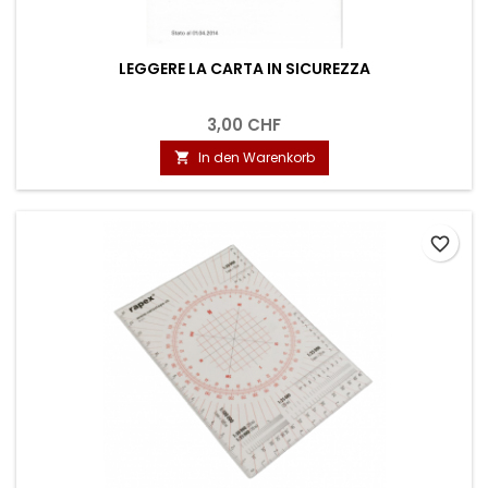
LEGGERE LA CARTA IN SICUREZZA
3,00 CHF
In den Warenkorb

favorite_border