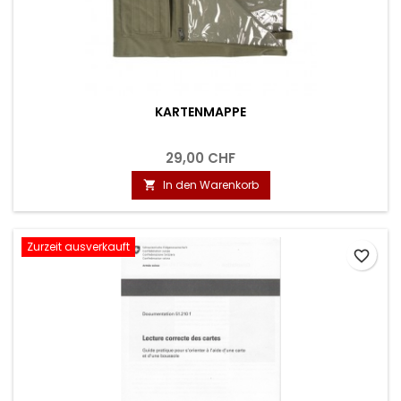
KARTENMAPPE
29,00 CHF
In den Warenkorb

Zurzeit ausverkauft
favorite_border