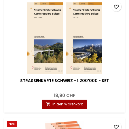
favorite_border
STRASSENKARTE SCHWEIZ - 1:200'000 - SET
18,90 CHF
In den Warenkorb

Neu
favorite_border