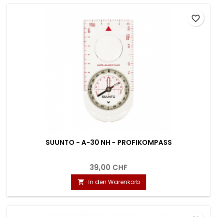
favorite_border
SUUNTO - A-30 NH - PROFIKOMPASS
39,00 CHF
In den Warenkorb
