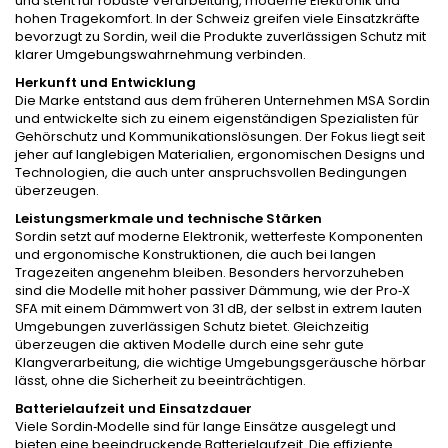
und steht für robuste Verarbeitung, moderne Elektronik und
hohen Tragekomfort. In der Schweiz greifen viele Einsatzkräfte
bevorzugt zu Sordin, weil die Produkte zuverlässigen Schutz mit
klarer Umgebungswahrnehmung verbinden.
Herkunft und Entwicklung
Die Marke entstand aus dem früheren Unternehmen MSA Sordin
und entwickelte sich zu einem eigenständigen Spezialisten für
Gehörschutz und Kommunikationslösungen. Der Fokus liegt seit
jeher auf langlebigen Materialien, ergonomischen Designs und
Technologien, die auch unter anspruchsvollen Bedingungen
überzeugen.
Leistungsmerkmale und technische Stärken
Sordin setzt auf moderne Elektronik, wetterfeste Komponenten
und ergonomische Konstruktionen, die auch bei langen
Tragezeiten angenehm bleiben. Besonders hervorzuheben
sind die Modelle mit hoher passiver Dämmung, wie der Pro‑X
SFA mit einem Dämmwert von 31 dB, der selbst in extrem lauten
Umgebungen zuverlässigen Schutz bietet. Gleichzeitig
überzeugen die aktiven Modelle durch eine sehr gute
Klangverarbeitung, die wichtige Umgebungsgeräusche hörbar
lässt, ohne die Sicherheit zu beeinträchtigen.
Batterielaufzeit und Einsatzdauer
Viele Sordin‑Modelle sind für lange Einsätze ausgelegt und
bieten eine beeindruckende Batterielaufzeit. Die effiziente