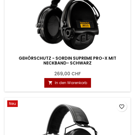
GEHÖRSCHUTZ - SORDIN SUPREME PRO-X MIT
NECKBAND- SCHWARZ
269,00 CHF
In den Warenkorb

Neu
favorite_border