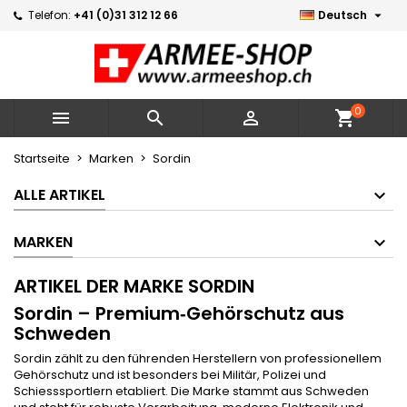

Telefon:
+41 (0)31 312 12 66
Deutsch
×
×
×
×
Meine Wunschlisten
((modalTitle))
Wunschliste erstellen
Anmelden
Neue Liste erstellen
add_circle_outline
((confirmMessage))
Sie müssen angemeldet sein, um Artikel Ihrer
Name der Wunschliste
Wunschliste hinzufügen zu können.
0



shopping_cart
((cancelText))
((modalDeleteText))
Abbrechen
Anmelden
Startseite
Marken
Sordin
Abbrechen
Wunschliste erstellen
ALLE ARTIKEL
MARKEN
ARTIKEL DER MARKE SORDIN
Sordin – Premium‑Gehörschutz aus
Schweden
Sordin zählt zu den führenden Herstellern von professionellem
Gehörschutz und ist besonders bei Militär, Polizei und
Schiesssportlern etabliert. Die Marke stammt aus Schweden