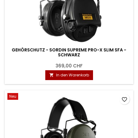
GEHÖRSCHUTZ - SORDIN SUPREME PRO-X SLIM SFA -
SCHWARZ
369,00 CHF
In den Warenkorb

Neu
favorite_border