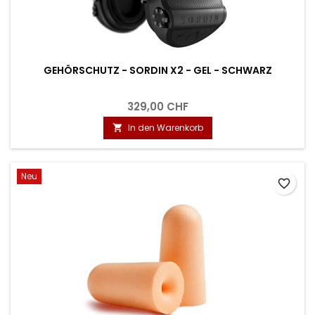
GEHÖRSCHUTZ - SORDIN X2 - GEL - SCHWARZ
329,00 CHF
In den Warenkorb

Neu
favorite_border