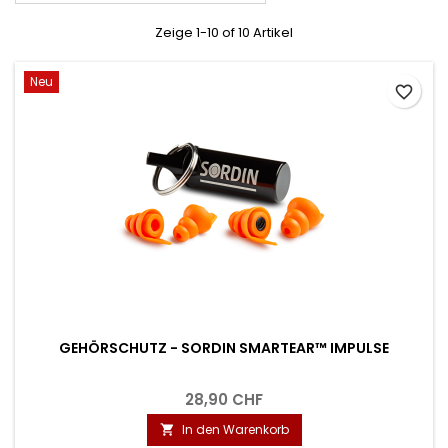
Zeige 1-10 of 10 Artikel
Neu
favorite_border
GEHÖRSCHUTZ - SORDIN SMARTEAR™ IMPULSE
28,90 CHF
In den Warenkorb
