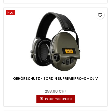
Neu
favorite_border
GEHÖRSCHUTZ - SORDIN SUPREME PRO-X - OLIV
258,00 CHF
In den Warenkorb
