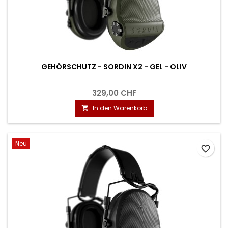
GEHÖRSCHUTZ - SORDIN X2 - GEL - OLIV
329,00 CHF
In den Warenkorb

Neu
favorite_border