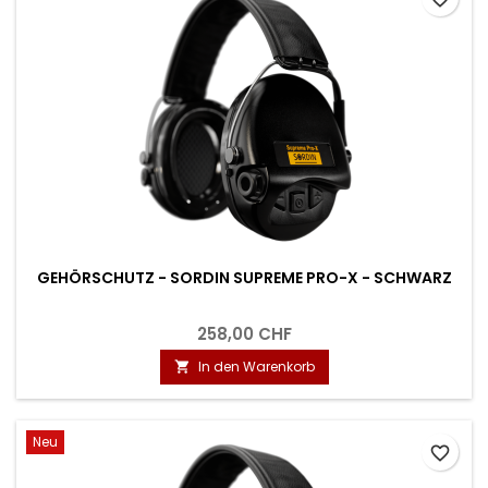
GEHÖRSCHUTZ - SORDIN SUPREME PRO-X - SCHWARZ
258,00 CHF
In den Warenkorb

Neu
favorite_border