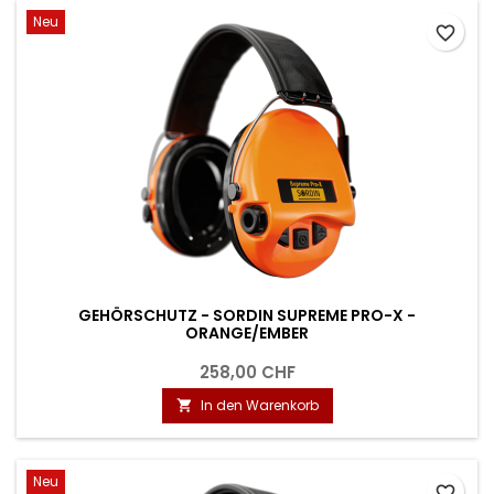
Neu
favorite_border
GEHÖRSCHUTZ - SORDIN SUPREME PRO-X -
ORANGE/EMBER
258,00 CHF
In den Warenkorb

Neu
favorite_border