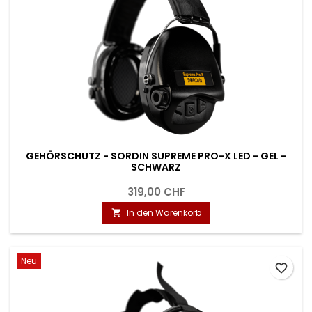
GEHÖRSCHUTZ - SORDIN SUPREME PRO-X LED - GEL -
SCHWARZ
319,00 CHF
In den Warenkorb

Neu
favorite_border