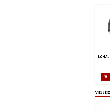
SCHAL

VIELLE