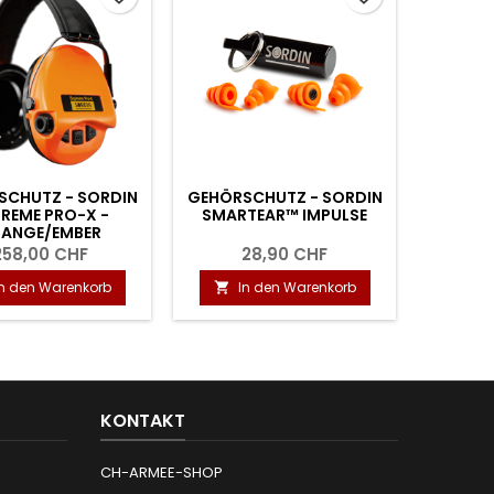
SCHUTZ - SORDIN
GEHÖRSCHUTZ - SORDIN
GEHÖRS
REME PRO-X -
SMARTEAR™ IMPULSE
SUP
ANGE/EMBER
258,00 CHF
28,90 CHF
2
In den Warenkorb
In den Warenkorb
I


KONTAKT
CH-ARMEE-SHOP