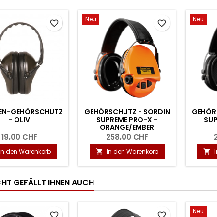
Neu
Neu
favorite_border
favorite_border
EN-GEHÖRSCHUTZ
GEHÖRSCHUTZ - SORDIN
GEHÖR
- OLIV
SUPREME PRO-X -
SUP
ORANGE/EMBER
19,00 CHF
258,00 CHF
In den Warenkorb
In den Warenkorb


ICHT GEFÄLLT IHNEN AUCH
Neu
favorite_border
favorite_border