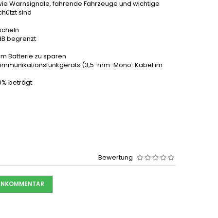
ie Warnsignale, fahrende Fahrzeuge und wichtige
hützt sind
scheln
dB begrenzt
um Batterie zu sparen
s Kommunikationsfunkgeräts (3,5-mm-Mono-Kabel im
0% beträgt
Bewertung
DENKOMMENTAR