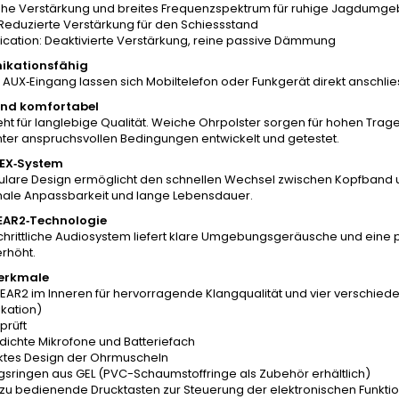
ohe Verstärkung und breites Frequenzspektrum für ruhige Jagdumg
Reduzierte Verstärkung für den Schiessstand
ation: Deaktivierte Verstärkung, reine passive Dämmung
ikationsfähig
AUX‑Eingang lassen sich Mobiltelefon oder Funkgerät direkt anschlies
und komfortabel
eht für langlebige Qualität. Weiche Ohrpolster sorgen für hohen Trage
nter anspruchsvollen Bedingungen entwickelt und getestet.
LEX‑System
lare Design ermöglicht den schnellen Wechsel zwischen Kopfband 
male Anpassbarkeit und lange Lebensdauer.
EAR2‑Technologie
schrittliche Audiosystem liefert klare Umgebungsgeräusche und eine
erhöht.
erkmale
EAR2 im Inneren für hervorragende Klangqualität und vier verschied
kation)
prüft
dichte Mikrofone und Batteriefach
tes Design der Ohrmuscheln
gsringen aus GEL (PVC-Schaumstoffringe als Zubehör erhältlich)
 zu bedienende Drucktasten zur Steuerung der elektronischen Funkti