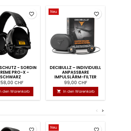
Neu
Neu
favorite_border
favorite_border
SCHUTZ - SORDIN
DECIBULLZ – INDIVIDUELL
GEHÖRS
REME PRO-X -
ANPASSBARE
SUPREM
SCHWARZ
IMPULSLÄRM-FILTER
258,00 CHF
99,00 CHF
2
In den Warenkorb
In den Warenkorb
I


<
>
Neu
Neu
favorite_border
favorite_border