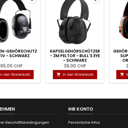
EN-GEHÖRSCHUTZ
KAPSELGEHÖRSCHÜTZER
GEHÖR
TIV - SCHWARZ
- 3M PELTOR - BULL'S EYE
SUP
- SCHWARZ
OR
65,00 CHF
39,00 CHF
In den Warenkorb
In den Warenkorb


NEHMEN
IHR KONTO
ne Geschäftsbedingungen
Persönliche Infos