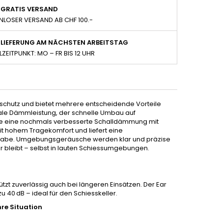
GRATIS VERSAND
NLOSER VERSAND AB CHF 100.-
LIEFERUNG AM NÄCHSTEN ARBEITSTAG
LZEITPUNKT: MO – FR BIS 12 UHR
schutz und bietet mehrere entscheidende Vorteile
ale Dämmleistung, der schnelle Umbau auf
wie eine nochmals verbesserte Schalldämmung mit
t hohem Tragekomfort und liefert eine
ergabe. Umgebungsgeräusche werden klar und präzise
r bleibt – selbst in lauten Schiessumgebungen.
t zuverlässig auch bei längeren Einsätzen. Der Ear
40 dB – ideal für den Schiesskeller.
hre Situation