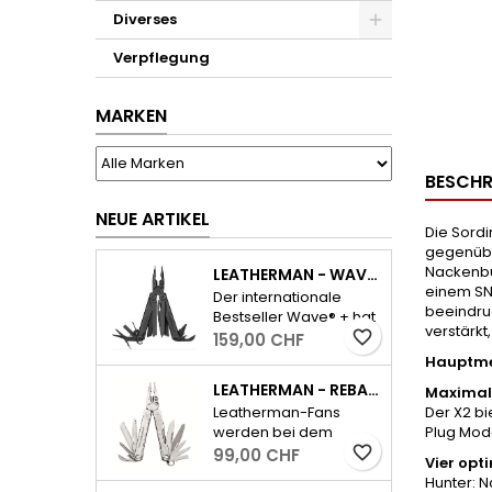
Diverses
Verpflegung
MARKEN
BESCHR
NEUE ARTIKEL
Die Sord
gegenübe
Nackenbü
LEATHERMAN - WAVE PLUS INKL. ETUI - SCHWARZ
einem SNR
Der internationale
beeindru
Bestseller Wave® + hat
verstärkt
alle wichtigen Tools für
favorite_border
159,00 CHF
den Alltag und dazu
Hauptme
ausserdem einen
LEATHERMAN - REBAR - SILBER
Maximal
auswechselbaren,
Der X2 b
Leatherman-Fans
widerstandsfähigen
Plug Mode
werden bei dem
Drahtschneider.
neuen Rebar sofort die
favorite_border
99,00 CHF
- Feststellbare
Vier opt
kultig-kompakte
Werkzeuge-
Hunter: N
Bauform und das