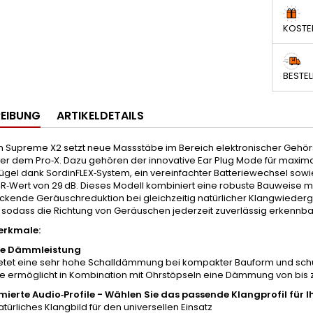
KOSTE
BESTEL
EIBUNG
ARTIKELDETAILS
in Supreme X2 setzt neue Massstäbe im Bereich elektronischer Gehör
r dem Pro‑X. Dazu gehören der innovative Ear Plug Mode für maxim
gel dank SordinFLEX‑System, ein vereinfachter Batteriewechsel so
‑Wert von 29 dB. Dieses Modell kombiniert eine robuste Bauweise mi
ckende Geräuschreduktion bei gleichzeitig natürlicher Klangwied
, sodass die Richtung von Geräuschen jederzeit zuverlässig erkennba
rkmale:
e Dämmleistung
ietet eine sehr hohe Schalldämmung bei kompakter Bauform und schütz
 ermöglicht in Kombination mit Ohrstöpseln eine Dämmung von bis zu 
imierte Audio‑Profile - Wählen Sie das passende Klangprofil für I
atürliches Klangbild für den universellen Einsatz