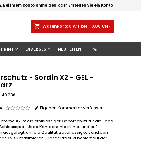
,
Bei Ihrem Konto anmelden
oder
Erstellen Sie ein Konto
×
×
×
shopping_cart
Warenkorb:
0
Artikel - 0,00 CHF
gen
 PRINT
DIVERSES
NEUHEITEN
%
n
n
schutz - Sordin X2 - GEL -
arz
z
40.236
ng
Eigenen Kommentar verfassen
preme X2 ist ein erstklassiger Gehörschutz für die Jagd
Schiesssport. Jede Komponente ist neu und auf
n ausgelegt, um die Qualität, Zuverlässigkeit und den
des X2 zu maximieren. Dieses Produkt basiert auf der