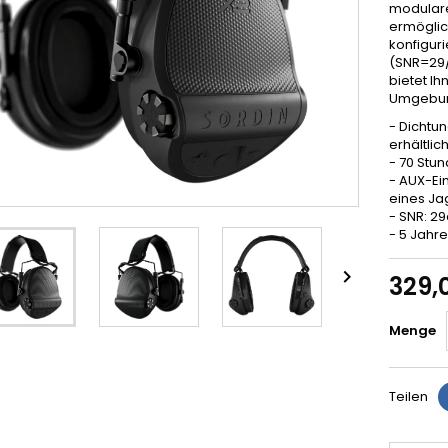
modulare
ermöglic
konfigur
(SNR=29/
bietet I
Umgebun
- Dichtu
erhältlic
- 70 Stun
- AUX-Ei
eines Ja
- SNR: 2
- 5 Jahr

329,
Menge
Teilen