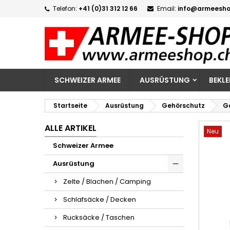
Telefon:
+41 (0)31 312 12 66
Email:
info@armeesho
M
W
A
add_circle_outline
Si
Na
zu
SCHWEIZER ARMEE
AUSRÜSTUNG
BEKL
Startseite
Ausrüstung
Gehörschutz
Ge
ALLE ARTIKEL
Neu
Schweizer Armee
Ausrüstung
Zelte / Blachen / Camping
Schlafsäcke / Decken
Rucksäcke / Taschen