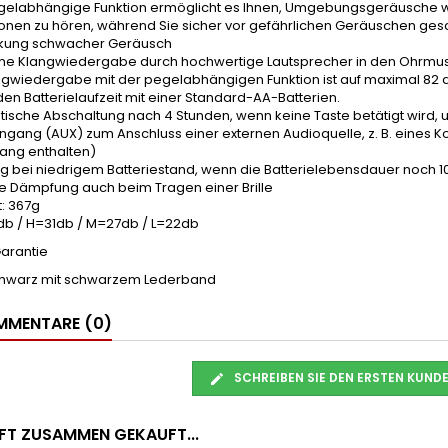
egelabhängige Funktion ermöglicht es Ihnen, Umgebungsgeräusche w
onen zu hören, während Sie sicher vor gefährlichen Geräuschen gesc
rkung schwacher Geräusch
iche Klangwiedergabe durch hochwertige Lautsprecher in den Ohrmu
angwiedergabe mit der pegelabhängigen Funktion ist auf maximal 82 
den Batterielaufzeit mit einer Standard-AA-Batterien.
ische Abschaltung nach 4 Stunden, wenn keine Taste betätigt wird, 
ingang (AUX) zum Anschluss einer externen Audioquelle, z. B. eine
fang enthalten)
g bei niedrigem Batteriestand, wenn die Batterielebensdauer noch 1
nte Dämpfung auch beim Tragen einer Brille
: 367g
9db / H=31db / M=27db / L=22db
Garantie
chwarz mit schwarzem Lederband
MENTARE (0)
SCHREIBEN SIE DEN ERSTEN KUN
FT ZUSAMMEN GEKAUFT...