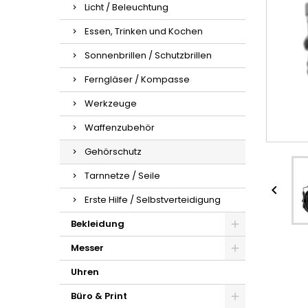
Licht / Beleuchtung
Essen, Trinken und Kochen
Sonnenbrillen / Schutzbrillen
Ferngläser / Kompasse
Werkzeuge
Waffenzubehör
Gehörschutz
Tarnnetze / Seile

Erste Hilfe / Selbstverteidigung
Bekleidung
Messer
Uhren
Büro & Print