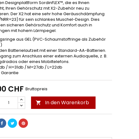
n Designplattform SordinFLEX™, die es Ihnen
ht, Ihren Gehörschutz mit X2-Zubehör neu zu
ieren. Der X2 hat eine sehr hohe Geräuschdämpfung
NRR=23) für sein schlankes Muschel-Design. Dies
hnen sicheren Gehörschutz und Komfort auch in
gen mit hohem Lärmpegel.
ngsringe aus GEL (PVC-Schaumstoffringe als Zubehör
h)
den Batterielaufzeit mit einer Standard-AA-Batterien.
ngang zum Anschluss einer externen Audioquelle, z. B.
gdradios oder eines Mobiltelefons.
9db / H=31db / M=27db / L=22db
e Garantie
00 CHF
Bruttopreis
In den Warenkorb
