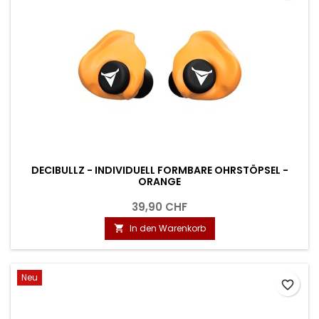
DECIBULLZ - INDIVIDUELL FORMBARE OHRSTÖPSEL -
ORANGE
39,90 CHF
In den Warenkorb

Neu
favorite_border