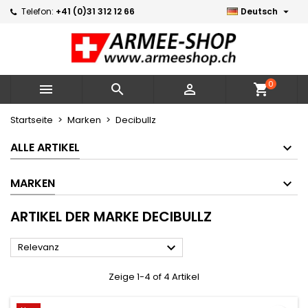

Telefon:
+41 (0)31 312 12 66
Deutsch
×
×
×
×
Meine Wunschlisten
((modalTitle))
Wunschliste erstellen
Anmelden
Neue Liste erstellen
add_circle_outline
((confirmMessage))
Sie müssen angemeldet sein, um Artikel Ihrer
Name der Wunschliste
Wunschliste hinzufügen zu können.
0



shopping_cart
((cancelText))
((modalDeleteText))
Abbrechen
Anmelden
Startseite
Marken
Decibullz
Abbrechen
Wunschliste erstellen
ALLE ARTIKEL
MARKEN
ARTIKEL DER MARKE DECIBULLZ

Relevanz
Zeige 1-4 of 4 Artikel