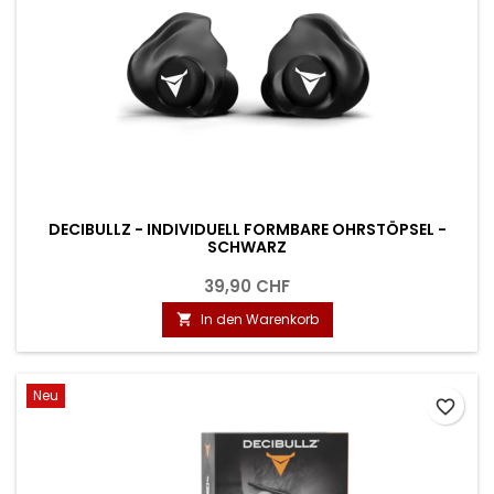
DECIBULLZ - INDIVIDUELL FORMBARE OHRSTÖPSEL -
SCHWARZ
39,90 CHF
In den Warenkorb

Neu
favorite_border