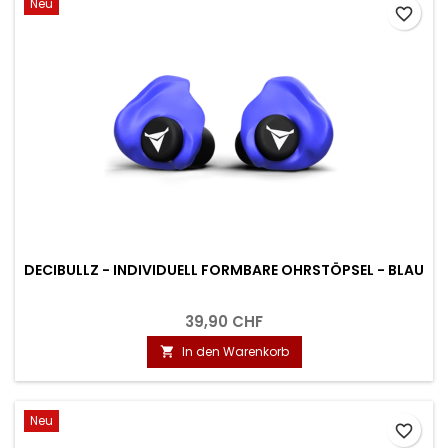
Neu
favorite_border
DECIBULLZ - INDIVIDUELL FORMBARE OHRSTÖPSEL - BLAU
39,90 CHF
In den Warenkorb

Neu
favorite_border