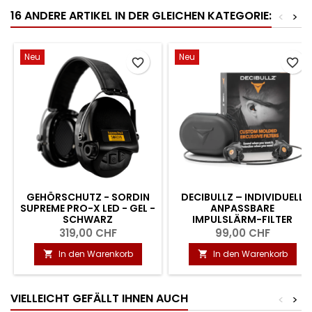
16 ANDERE ARTIKEL IN DER GLEICHEN KATEGORIE:
<
>
Neu
Neu
favorite_border
favorite_border
GEHÖRSCHUTZ - SORDIN
DECIBULLZ – INDIVIDUELL
SUPREME PRO-X LED - GEL -
ANPASSBARE
SCHWARZ
IMPULSLÄRM-FILTER
319,00 CHF
99,00 CHF
In den Warenkorb
In den Warenkorb


VIELLEICHT GEFÄLLT IHNEN AUCH
<
>