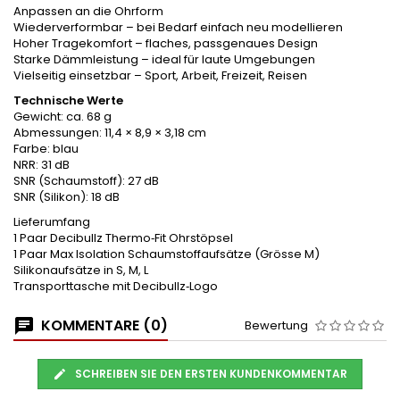
Anpassen an die Ohrform
Wiederverformbar – bei Bedarf einfach neu modellieren
Hoher Tragekomfort – flaches, passgenaues Design
Starke Dämmleistung – ideal für laute Umgebungen
Vielseitig einsetzbar – Sport, Arbeit, Freizeit, Reisen
Technische Werte
Gewicht: ca. 68 g
Abmessungen: 11,4 × 8,9 × 3,18 cm
Farbe: blau
NRR: 31 dB
SNR (Schaumstoff): 27 dB
SNR (Silikon): 18 dB
Lieferumfang
1 Paar Decibullz Thermo‑Fit Ohrstöpsel
1 Paar Max Isolation Schaumstoffaufsätze (Grösse M)
Silikonaufsätze in S, M, L
Transporttasche mit Decibullz‑Logo
KOMMENTARE (0)
Bewertung
SCHREIBEN SIE DEN ERSTEN KUNDENKOMMENTAR