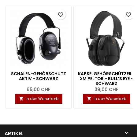
favorite_border
favorite_border
SCHALEN-GEHÖRSCHUTZ
KAPSELGEHÖRSCHÜTZER -
AKTIV - SCHWARZ
3M PELTOR - BULL'S EYE -
SCHWARZ
65,00 CHF
39,00 CHF
In den Warenkorb
In den Warenkorb



ARTIKEL