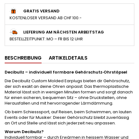
GRATIS VERSAND
KOSTENLOSER VERSAND AB CHF 100.-
LIEFERUNG AM NÄCHSTEN ARBEITSTAG
BESTELLZEITPUNKT: MO – FR BIS 12 UHR
BESCHREIBUNG
ARTIKELDETAILS
Decibullz – individuell formbare Gehörschutz‑Ohrstöpsel
Die Decibullz Custom Molded Earplugs bieten dir Gehörschutz,
der sich exakt an deine Ohren anpasst. Das thermoplastische
Material lässt sich in wenigen Minuten formen und sorgt danach
für einen sicheren, bequemen Sitz – ohne Druckstellen, ohne
Herausfallen und mit hervorragender Lärmdämmung.
Ob beim Schiesssport, auf Reisen, beim Schwimmen, an lauten
Events oder für Musiker: Dieser Gehörschutz bleibt zuverlässig
an Ort und Stelle und lässt sich jederzeit neu anpassen.
Warum Decibullz?
Individuell formbar – durch Erwärmen in heissem Wasser und