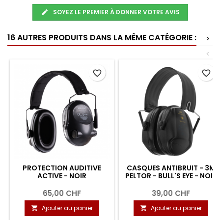
SOYEZ LE PREMIER À DONNER VOTRE AVIS
16 AUTRES PRODUITS DANS LA MÊME CATÉGORIE :
>
<
favorite_border
favorite_border
PROTECTION AUDITIVE
CASQUES ANTIBRUIT - 3M
ACTIVE - NOIR
PELTOR - BULL'S EYE - NOIR
65,00 CHF
39,00 CHF
Ajouter au panier
Ajouter au panier

