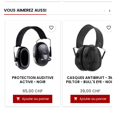
VOUS AIMEREZ AUSSI
<
>
favorite_border
favorite_border
PROTECTION AUDITIVE
CASQUES ANTIBRUIT - 3M
ACTIVE - NOIR
PELTOR - BULL'S EYE - NOIR
65,00 CHF
39,00 CHF
Ajouter au panier
Ajouter au panier

