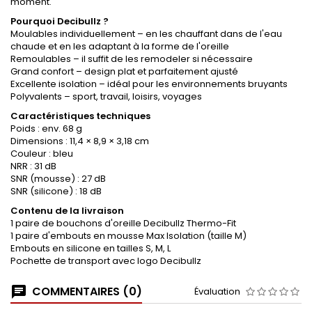
moment.
Pourquoi Decibullz ?
Moulables individuellement – en les chauffant dans de l'eau
chaude et en les adaptant à la forme de l'oreille
Remoulables – il suffit de les remodeler si nécessaire
Grand confort – design plat et parfaitement ajusté
Excellente isolation – idéal pour les environnements bruyants
Polyvalents – sport, travail, loisirs, voyages
Caractéristiques techniques
Poids : env. 68 g
Dimensions : 11,4 × 8,9 × 3,18 cm
Couleur : bleu
NRR : 31 dB
SNR (mousse) : 27 dB
SNR (silicone) : 18 dB
Contenu de la livraison
1 paire de bouchons d'oreille Decibullz Thermo-Fit
1 paire d'embouts en mousse Max Isolation (taille M)
Embouts en silicone en tailles S, M, L
Pochette de transport avec logo Decibullz
COMMENTAIRES (0)
Évaluation