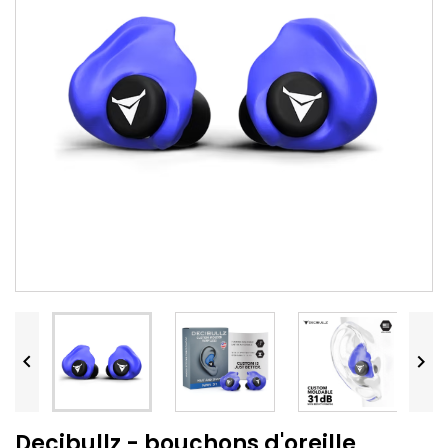


Decibullz - bouchons d'oreille