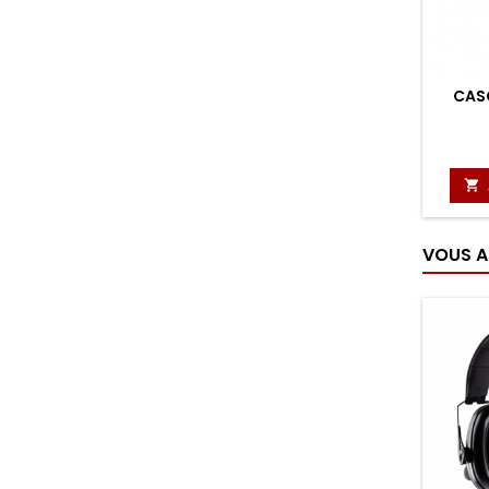
CASQ

VOUS A