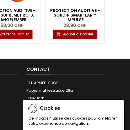
TION AUDITIVE -
PROTECTION AUDITIVE -
PROTEC
 SUPREME PRO-X -
SORDIN SMARTEAR™
SORDIN
ANGE/EMBER
IMPULSE
LED
258,00 CHF
28,90 CHF
3
Ajouter au panier
Ajouter au panier
A


CONTACT
CH-ARMEE-SHOP
Papiermühlestrasse 28a
3014 Bern
Téléphone:
+41 (0)31 312 12 66
Cookies
Email:
info@armeeshop.ch
Ce magasin utilise des cookies pour améliorer
votre expérience de navigation.