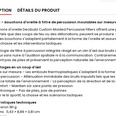
PTION
DÉTAILS DU PRODUIT
z – bouchons d'oreille à filtre de percussion moulables sur mesur
ons d'oreille Decibullz Custom Molded Percussive Filters offrent une
, tels que des coups de feu ou des détonations, peuvent se produire
es bouchons s'adaptent parfaitement à la forme de l'oreille et assuren
a chasse et les interventions tactiques.
logie de filtre à percussion intégrée réagit en un clin d'œil aux bruits
 sans nuire à l'audition spatiale ni à la communication. Contrairement
nt pas de piles et préservent la perception naturelle de l'environnem
tages en un coup d'œil
 sur mesure – Les embouts thermoplastiques s'adaptent à la forme d
ti-percussion – Atténuation immédiate des bruits impulsifs tels que le
e totale de l'environnement – La perception de la direction et de la
fort – Maintien sûr sans points de pression
tronique – Pas de piles, pas de pannes
 le tir sportif, la chasse et les scénarios tactiques
istiques techniques
viron 181 g
s : 11,43 × 8,89 × 3,81 cm