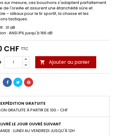
s sur mesure, ces bouchons s'adaptent parfaitement
e de l'oreille et assurent une étanchéité sûre et
le – idéaux pour le tir sportif, la chasse et les
ions tactiques.
R : 31 dB
ion : ANSI IPIL jusqu'à 166 dB
0 CHF
TTC
Ajouter au panier
é

EXPÉDITION GRATUITE
SON GRATUITE À PARTIR DE 100.- CHF
LIVRÉ LE JOUR OUVRÉ SUIVANT
NDE : LUNDI AU VENDREDI JUSQU'À 12H