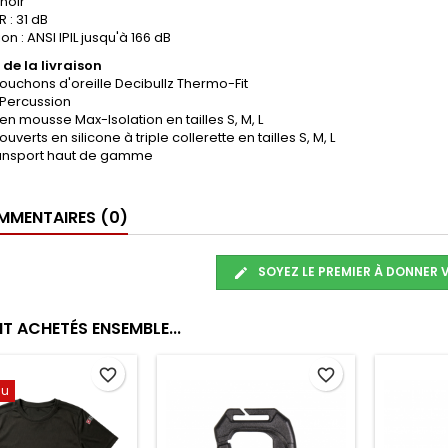
 noir
 : 31 dB
ion : ANSI IPIL jusqu'à 166 dB
de la livraison
bouchons d'oreille Decibullz Thermo-Fit
s Percussion
n mousse Max-Isolation en tailles S, M, L
verts en silicone à triple collerette en tailles S, M, L
transport haut de gamme
MENTAIRES (0)
SOYEZ LE PREMIER À DONNER 
T ACHETÉS ENSEMBLE...
favorite_border
favorite_border
au