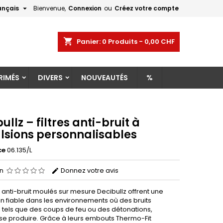

ançais
Bienvenue,
Connexion
ou
Créez votre compte
×
×
×
shopping_cart
Panier:
0
Produits - 0,00 CHF
RIMÉS
DIVERS
NOUVEAUTÉS
%
n
s
ullz – filtres anti-bruit à
lsions personnalisables
ce
06.135/L
on
Donnez votre avis
es anti-bruit moulés sur mesure Decibullz offrent une
on fiable dans les environnements où des bruits
, tels que des coups de feu ou des détonations,
se produire. Grâce à leurs embouts Thermo-Fit