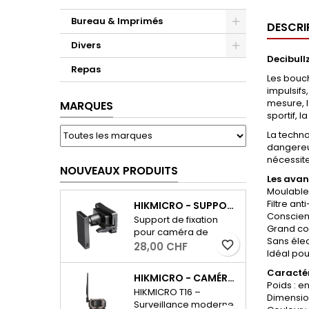
Bureau & Imprimés
DESCRI
Divers
Decibull
Repas
Les bouch
impulsifs
mesure, l
MARQUES
sportif, l
La techno
dangereux
nécessite
NOUVEAUX PRODUITS
Les avan
Moulables
Filtre an
HIKMICRO - SUPPORT DE CAMÉRA T16
Conscienc
Support de fixation
Grand con
pour caméra de
Sans élec
chasse HIKMICRO T16
favorite_border
28,00 CHF
Idéal pour
Installez votre caméra
de manière flexible et
Caractér
HIKMICRO - CAMÉRA DE SURVEILLANCE DE LA FAUNE T16
précise à
Poids : en
HIKMICRO T16 –
l'emplacement
Dimension
Surveillance moderne
souhaité. Grâce à ce