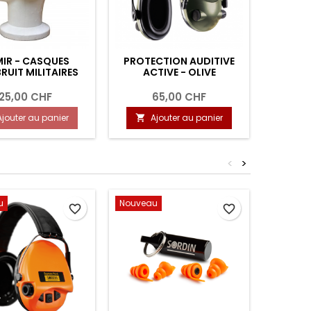
IR - CASQUES
PROTECTION AUDITIVE
PROTEC
RUIT MILITAIRES
ACTIVE - OLIVE
SORDIN 
25,00 CHF
65,00 CHF
3
Ajouter au panier
Ajouter au panier
A


<
>
u
Nouveau
Nouvea
favorite_border
favorite_border