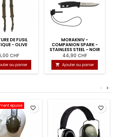
URE DE FUSIL
MORAKNIV -
IQUE - OLIVE
COMPANION SPARK -
STAINLESS STEEL - NOIR
6,00 CHF
44,90 CHF
outer au panier
Ajouter au panier

<
>
ement épuisé
Nouvea
favorite_border
favorite_border