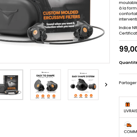
moulable
à la form
confortab
intervent
Indice NR
Certificat
99,0
Quantit
Partager

LIVRAI
COMMA