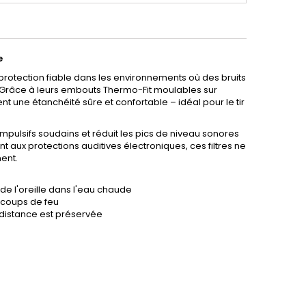
e
 protection fiable dans les environnements où des bruits
. Grâce à leurs embouts Thermo-Fit moulables sur
t une étanchéité sûre et confortable – idéal pour le tir
 impulsifs soudains et réduit les pics de niveau sonores
 aux protections auditives électroniques, ces filtres ne
ent.
e l'oreille dans l'eau chaude
s coups de feu
 distance est préservée