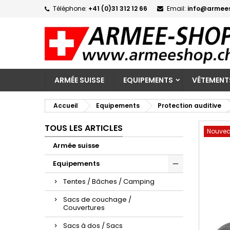
Téléphone:
+41 (0)31 312 12 66
Email:
info@armee
M
C
C
add_circle_outline
Vo
No
d'e
ARMÉE SUISSE
EQUIPEMENTS
VÊTEMENT
Accueil
Equipements
Protection auditive
TOUS LES ARTICLES
Nouve
Armée suisse
Equipements
Tentes / Bâches / Camping
Sacs de couchage /
Couvertures
Sacs à dos / Sacs