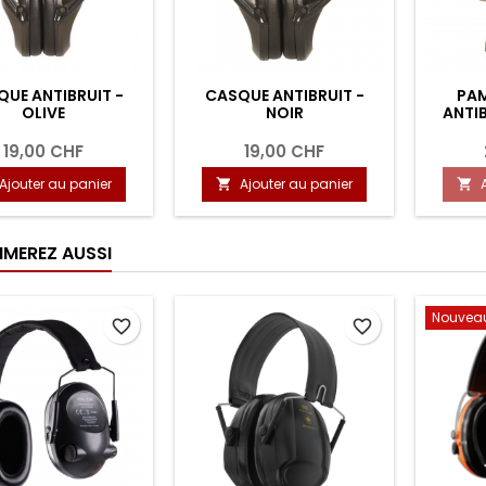
UE ANTIBRUIT -
CASQUE ANTIBRUIT -
PAM
OLIVE
NOIR
ANTIB
19,00 CHF
19,00 CHF
Ajouter au panier
Ajouter au panier


IMEREZ AUSSI
Nouvea
favorite_border
favorite_border