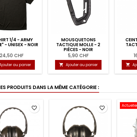
IRT 1/4 - ARMY
MOUSQUETONS
CEINT
E" - UNISEX - NOIR
TACTIQUE MOLLE - 2
TACT
PIÈCES - NOIR
24,50 CHF
5,90 CHF
1
Ajouter au panier
Ajouter au panier
Aj


RES PRODUITS DANS LA MÊME CATÉGORIE :
Actuell
favorite_border
favorite_border