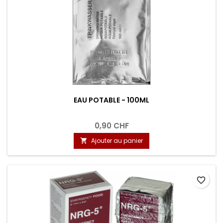
EAU POTABLE - 100ML
0,90 CHF
Ajouter au panier

favorite_border