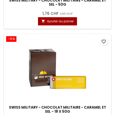
SWISS MILITARY - CHOCOLAT MILITAIRE - CARAMEL ET
SEL - 50G
1,76 CHF
1,95 CHF
Ajouter au panier

-15%
favorite_border
SWISS MILITARY - CHOCOLAT MILITAIRE - CARAMEL ET
SEL - 18 X 50G