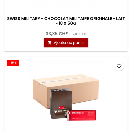
SWISS MILITARY - CHOCOLAT MILITAIRE ORIGINALE - LAIT
- 18 X 50G
33,35 CHF
35,10 CHF
Ajouter au panier

-15%
favorite_border