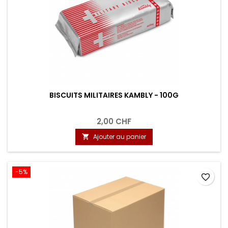
BISCUITS MILITAIRES KAMBLY - 100G
2,00 CHF
Ajouter au panier

-5%
favorite_border