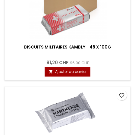
BISCUITS MILITAIRES KAMBLY - 48 X 100G
91,20 CHF
96,00 CHF
Ajouter au panier

favorite_border