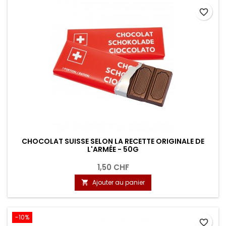
favorite_border
CHOCOLAT SUISSE SELON LA RECETTE ORIGINALE DE
L'ARMÉE - 50G
1,50 CHF
Ajouter au panier

-10%
favorite_border