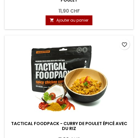
11,90 CHF
Ajouter au panier

favorite_border
TACTICAL FOODPACK - CURRY DE POULET ÉPICÉ AVEC
DU RIZ