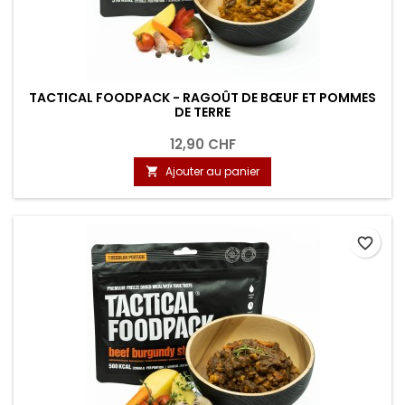
TACTICAL FOODPACK - RAGOÛT DE BŒUF ET POMMES
DE TERRE
12,90 CHF
Ajouter au panier

favorite_border