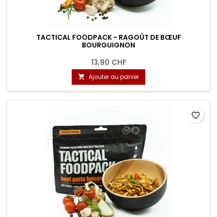
TACTICAL FOODPACK - RAGOÛT DE BŒUF
BOURGUIGNON
13,90 CHF
Ajouter au panier

favorite_border