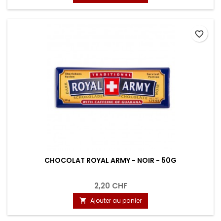
favorite_border
CHOCOLAT ROYAL ARMY - NOIR - 50G
2,20 CHF
Ajouter au panier
