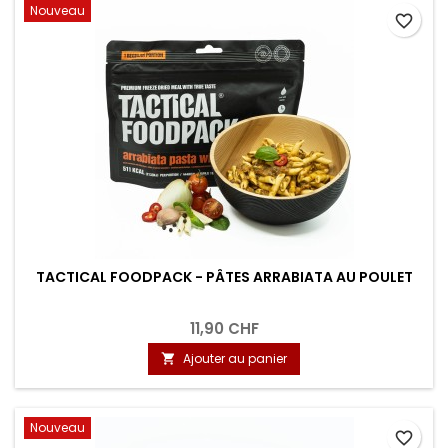
Nouveau
favorite_border
TACTICAL FOODPACK - PÂTES ARRABIATA AU POULET
11,90 CHF
Ajouter au panier

Nouveau
favorite_border