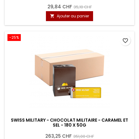
29,84 CHF
35,10 CHF
Ajouter au panier

-25%
favorite_border
SWISS MILITARY - CHOCOLAT MILITAIRE - CARAMEL ET
SEL - 180 X 50G
263,25 CHF
351,00 CHF