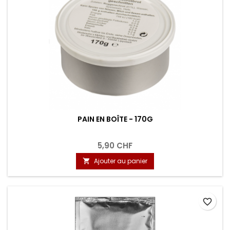
PAIN EN BOÎTE - 170G
5,90 CHF
Ajouter au panier

favorite_border