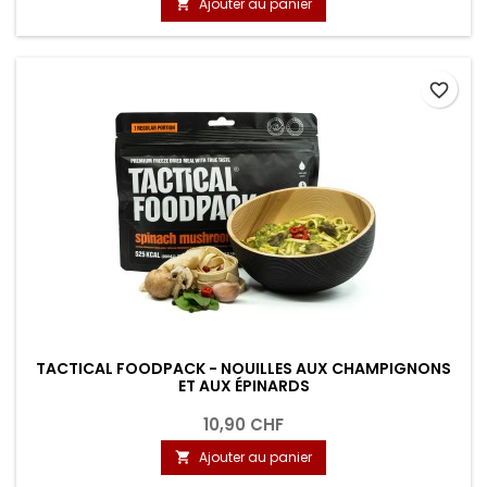
Ajouter au panier

favorite_border
TACTICAL FOODPACK - NOUILLES AUX CHAMPIGNONS
ET AUX ÉPINARDS
10,90 CHF
Ajouter au panier
