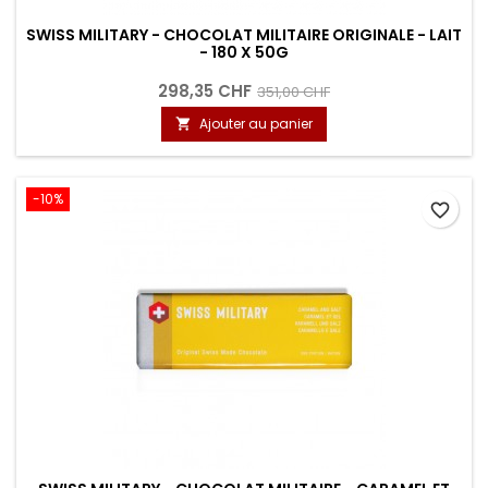
SWISS MILITARY - CHOCOLAT MILITAIRE ORIGINALE - LAIT
- 180 X 50G
298,35 CHF
351,00 CHF
Ajouter au panier

-10%
favorite_border