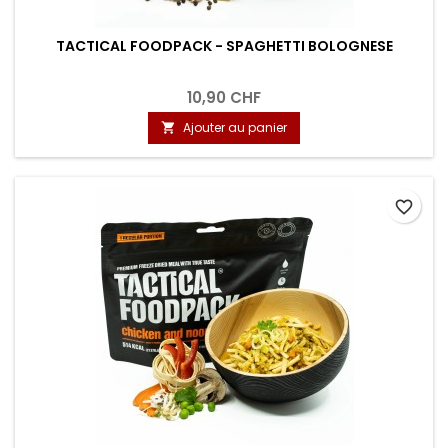
TACTICAL FOODPACK - SPAGHETTI BOLOGNESE
10,90 CHF
Ajouter au panier

favorite_border