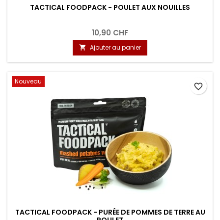
TACTICAL FOODPACK - POULET AUX NOUILLES
10,90 CHF
Ajouter au panier

Nouveau
favorite_border
TACTICAL FOODPACK - PURÉE DE POMMES DE TERRE AU
POULET