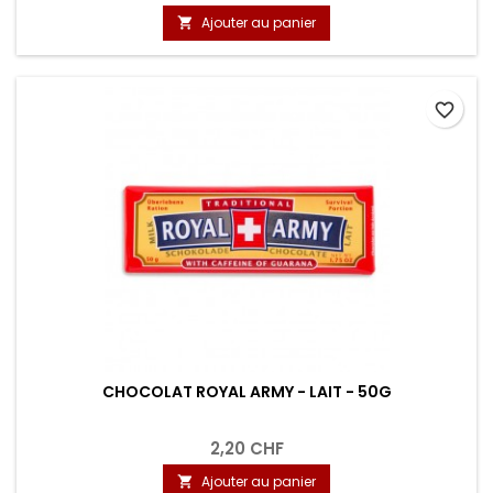
Ajouter au panier

favorite_border
CHOCOLAT ROYAL ARMY - LAIT - 50G
2,20 CHF
Ajouter au panier
