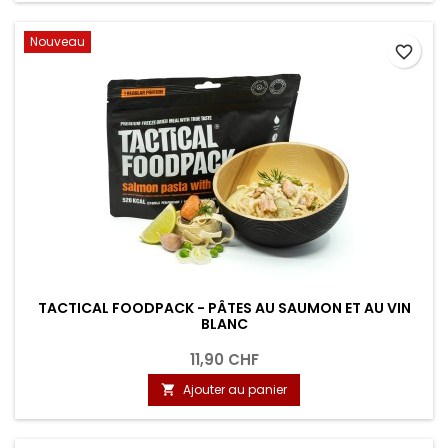
Nouveau
favorite_border
TACTICAL FOODPACK - PÂTES AU SAUMON ET AU VIN
BLANC
11,90 CHF
Ajouter au panier
