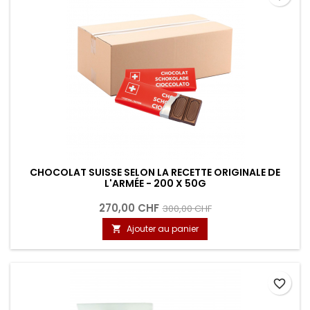
CHOCOLAT SUISSE SELON LA RECETTE ORIGINALE DE
L'ARMÉE - 200 X 50G
270,00 CHF
300,00 CHF
Ajouter au panier

favorite_border