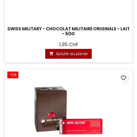
SWISS MILITARY - CHOCOLAT MILITAIRE ORIGINALE - LAIT
- 50G
1,95 CHF
Ajouter au panier

-5%
favorite_border