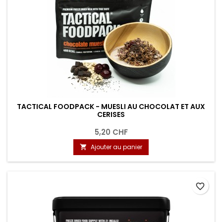
TACTICAL FOODPACK - MUESLI AU CHOCOLAT ET AUX
CERISES
5,20 CHF
Ajouter au panier

favorite_border