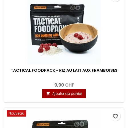
TACTICAL FOODPACK - RIZ AU LAIT AUX FRAMBOISES
9,90 CHF
Ajouter au panier

Nouveau
favorite_border