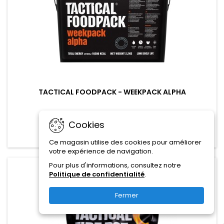
TACTICAL FOODPACK - WEEKPACK ALPHA
189,00 CHF
Cookies
Ajouter au panier

Ce magasin utilise des cookies pour améliorer
votre expérience de navigation.
Pour plus d'informations, consultez notre
favorite_border
Politique de confidentialité
.
Fermer