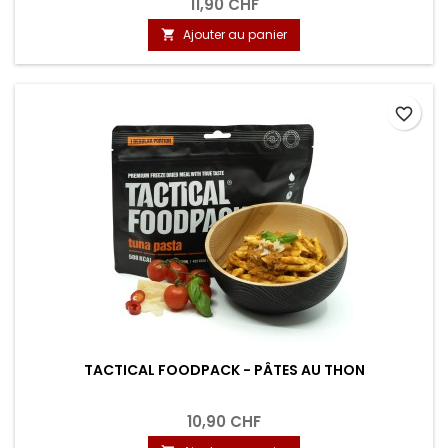
11,90 CHF
Ajouter au panier

favorite_border
TACTICAL FOODPACK - PÂTES AU THON
10,90 CHF