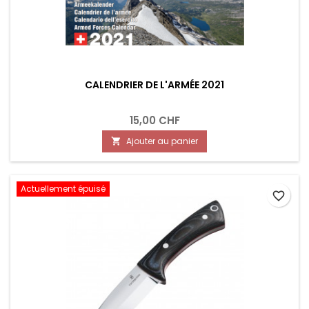
CALENDRIER DE L'ARMÉE 2021
15,00 CHF
Ajouter au panier

Actuellement épuisé
favorite_border