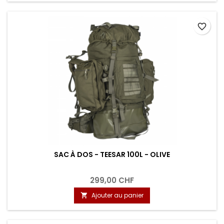
favorite_border
SAC À DOS - TEESAR 100L - OLIVE
299,00 CHF
Ajouter au panier
