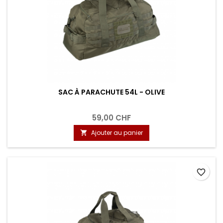
SAC À PARACHUTE 54L - OLIVE
59,00 CHF
Ajouter au panier

favorite_border