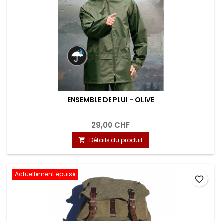
ENSEMBLE DE PLUI - OLIVE
29,00 CHF
Détails du produit

Actuellement épuisé
favorite_border