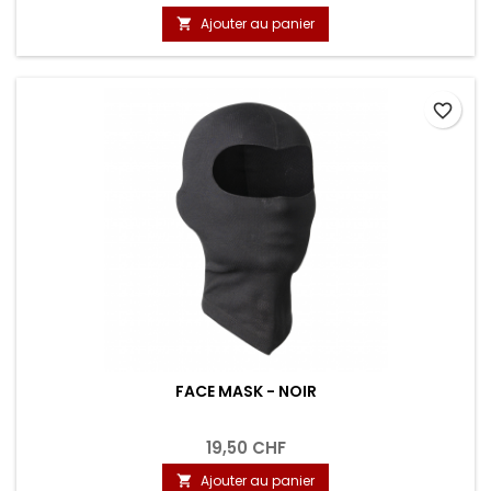
Ajouter au panier

favorite_border
FACE MASK - NOIR
19,50 CHF
Ajouter au panier
