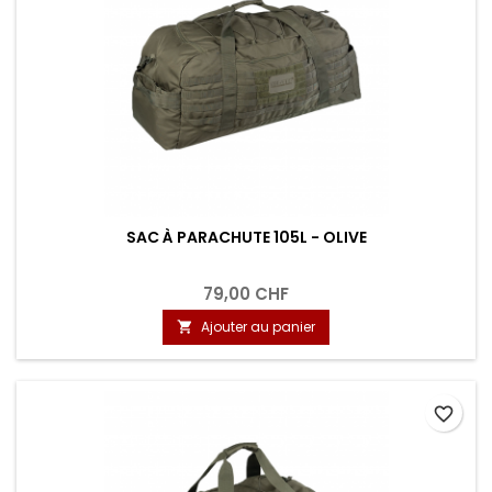
SAC À PARACHUTE 105L - OLIVE
79,00 CHF
Ajouter au panier

favorite_border