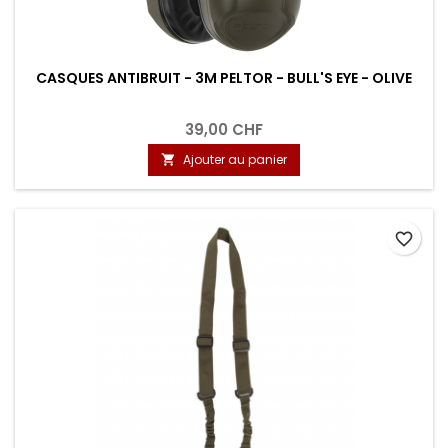
CASQUES ANTIBRUIT - 3M PELTOR - BULL'S EYE - OLIVE
39,00 CHF
Ajouter au panier

favorite_border