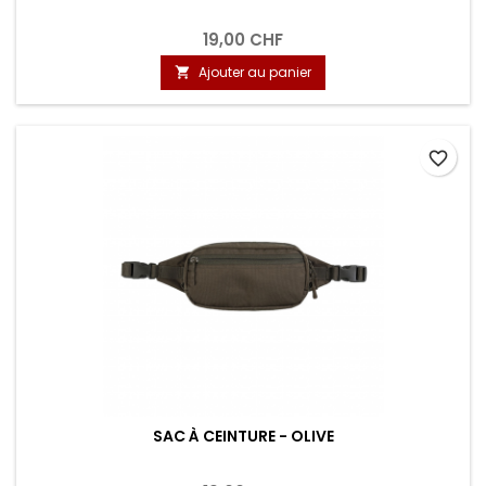
19,00 CHF
Ajouter au panier

favorite_border
SAC À CEINTURE - OLIVE