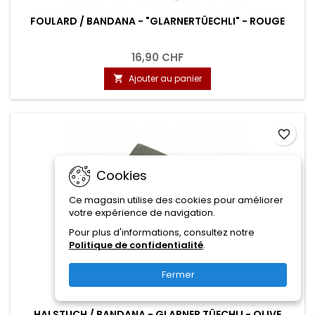
FOULARD / BANDANA - "GLARNERTÜECHLI" - ROUGE
16,90 CHF
Ajouter au panier

favorite_border
Cookies
Ce magasin utilise des cookies pour améliorer
votre expérience de navigation.
Pour plus d'informations, consultez notre
Politique de confidentialité
.
Fermer
HALSTUCH / BANDANA - GLARNER TÜECHLI - OLIVE