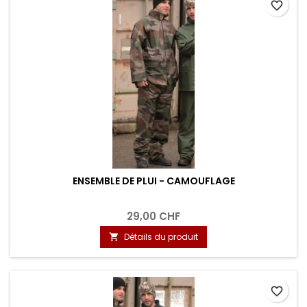
favorite_border
ENSEMBLE DE PLUI - CAMOUFLAGE
29,00 CHF
Détails du produit

favorite_border