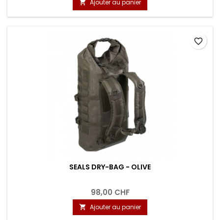
Ajouter au panier

favorite_border
SEALS DRY-BAG - OLIVE
98,00 CHF
Ajouter au panier
