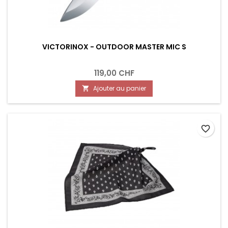
VICTORINOX - OUTDOOR MASTER MIC S
119,00 CHF
Ajouter au panier

favorite_border