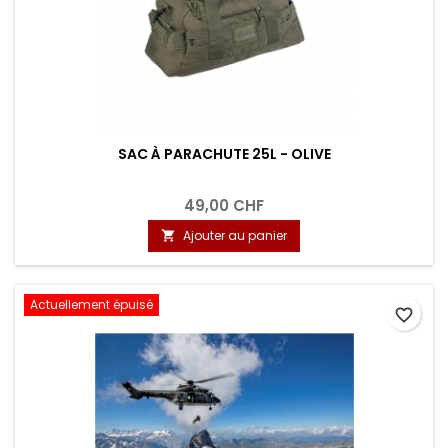
SAC À PARACHUTE 25L - OLIVE
49,00 CHF
Ajouter au panier

Actuellement épuisé
favorite_border