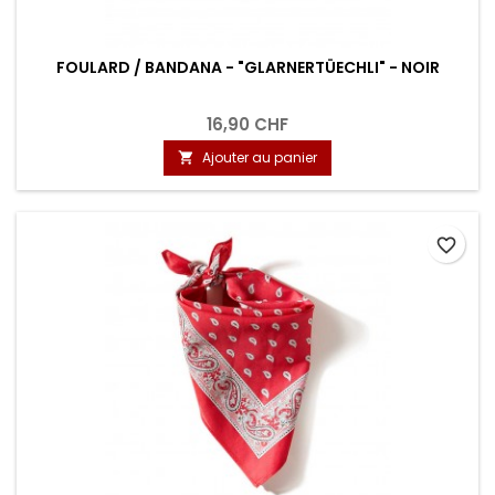
FOULARD / BANDANA - "GLARNERTÜECHLI" - NOIR
16,90 CHF
Ajouter au panier

favorite_border