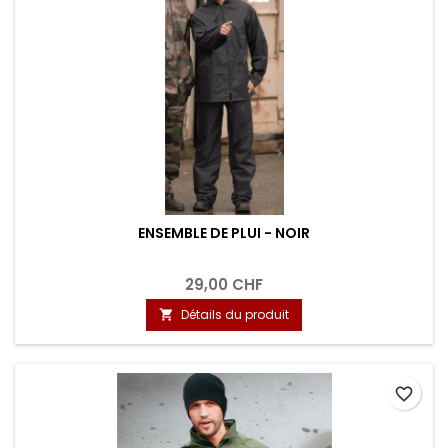
ENSEMBLE DE PLUI - NOIR
29,00 CHF
Détails du produit

favorite_border