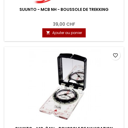
SUUNTO - MCB NH - BOUSSOLE DE TREKKING
39,00 CHF
Ajouter au panier

favorite_border