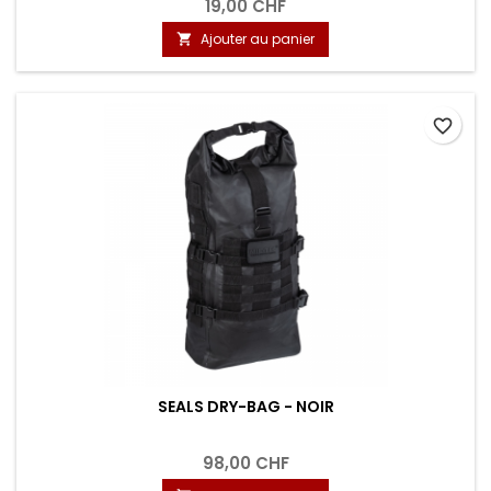
19,00 CHF
Ajouter au panier

favorite_border
SEALS DRY-BAG - NOIR
98,00 CHF