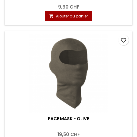
9,90 CHF
Ajouter au panier

favorite_border
FACE MASK - OLIVE
19,50 CHF