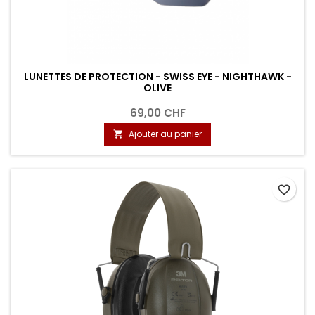
LUNETTES DE PROTECTION - SWISS EYE - NIGHTHAWK -
OLIVE
69,00 CHF
Ajouter au panier

favorite_border