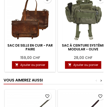
SAC DE SELLE EN CUIR - PAR
SAC À CEINTURE SYSTÈME
PAIRE
MODULAR - OLIVE
159,00 CHF
28,00 CHF
Ajouter au panier
Ajouter au panier


VOUS AIMEREZ AUSSI
<
>
favorite_border
favorite_border