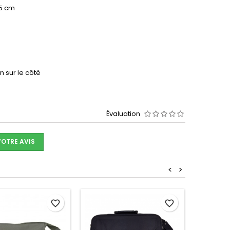
 5 cm
 sur le côté
Évaluation
VOTRE AVIS
<
>
favorite_border
favorite_border