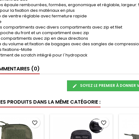
res épaule rembourrées, formées, ergonomique et réglable, largeur:
s pour la fixation des matériaux en plus
e de ventre réglable avec fermeture rapide
e
s compartiments avec divers compartiments avec zip et filet
 poche du front et un compartiment avec zip
s compartiments avec zip en deux directions
e du volume et fixation de bagages avec des sangles de compression
s fixations-Molle
timent de scratch intégré pour l´hydropack
MENTAIRES (0)
SOYEZ LE PREMIER À DONNER 
RES PRODUITS DANS LA MÊME CATÉGORIE :
favorite_border
favorite_border