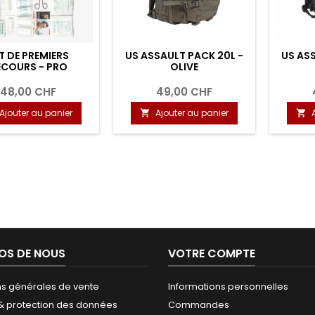
T DE PREMIERS
US ASSAULT PACK 20L -
US ASS
ECOURS - PRO
OLIVE
48,00 CHF
49,00 CHF
Ajouter au panier
Ajouter au panier


OS DE NOUS
VOTRE COMPTE
ns générales de vente
Informations personnelles
 & protection des données
Commandes