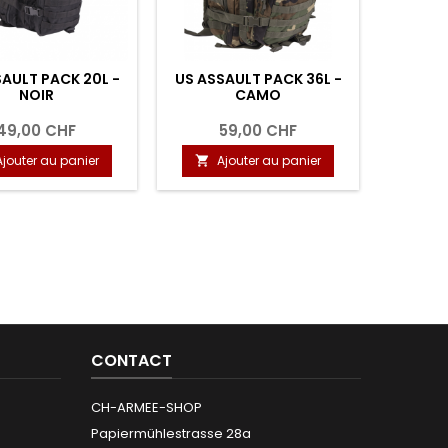
AULT PACK 20L -
US ASSAULT PACK 36L -
PORTE-
NOIR
CAMO
7
49,00 CHF
59,00 CHF
Ajouter au panier
Ajouter au panier
A


CONTACT
CH-ARMEE-SHOP
Papiermühlestrasse 28a