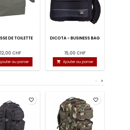
SE DE TOILETTE
DICOTA - BUSINESS BAG
US 
TACTI
12,00 CHF
15,00 CHF
Ajouter au panier
Ajouter au panier
A


<
>
favorite_border
favorite_border