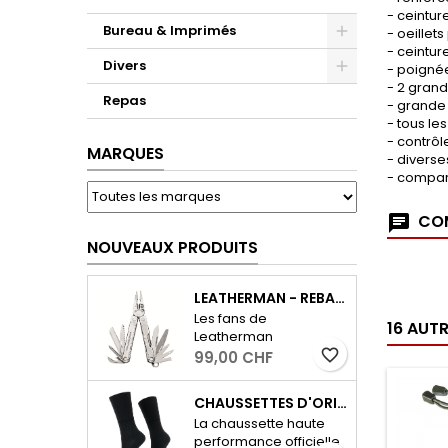
- ceintu
Bureau & Imprimés
- oeillet
- ceintur
Divers
- poigné
- 2 grand
Repas
- grande
- tous le
- contrôl
MARQUES
- diverse
- compar
COM
NOUVEAUX PRODUITS
LEATHERMAN - REBAR - ARGENT
Les fans de
16 AUT
Leatherman
reconnaîtront
favorite_border
99,00 CHF
immédiatement, dans
le nouveau Rebar, la
CHAUSSETTES D'ORIGINE DE L'ARMÉE SUISSE 19 - ÉDITION D'HIVER
forme compacte
La chaussette haute
emblématique et le
performance officielle
design biseauté du