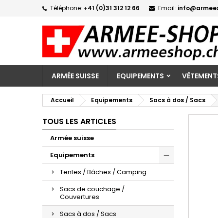
Téléphone:
+41 (0)31 312 12 66
Email:
info@armee
M
C
C
add_circle_outline
Vo
No
d'e
ARMÉE SUISSE
EQUIPEMENTS
VÊTEMENT
Accueil
Equipements
Sacs à dos / Sacs
TOUS LES ARTICLES
Armée suisse
Equipements
Tentes / Bâches / Camping
Sacs de couchage /
Couvertures
Sacs à dos / Sacs