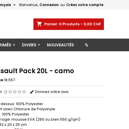

ançais
Bienvenue,
Connexion
ou
Créez votre compte
×
×
×
shopping_cart
Panier:
0
Produits - 0,00 CHF
RIMÉS
DIVERS
NOUVEAUTÉS
%
n
s
ssault Pack 20L - camo
ce
18.557
on
Donnez votre avis
 dessus: 100% Polyester
t avec Chlorure de Polyvinyle
: 100% Polyester
age: mousse EVA (260 ou bien 550 g/qm)
42 x 20 x 25 cm