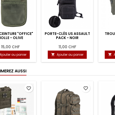
CEINTURE "OFFICE"
PORTE-CLÉS US ASSAULT
TROUS
OLLE - OLIVE
PACK - NOIR
15,00 CHF
11,00 CHF
Ajouter au panier
Ajouter au panier


IMEREZ AUSSI
favorite_border
favorite_border