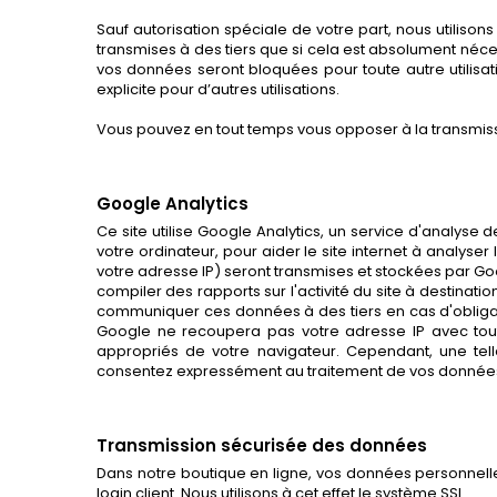
Sauf autorisation spéciale de votre part, nous utilis
transmises à des tiers que si cela est absolument néc
vos données seront bloquées pour toute autre utilisat
explicite pour d’autres utilisations.
Vous pouvez en tout temps vous opposer à la transmis
Google Analytics
Ce site utilise Google Analytics, un service d'analyse de
votre ordinateur, pour aider le site internet à analyser 
votre adresse IP) seront transmises et stockées par Googl
compiler des rapports sur l'activité du site à destination 
communiquer ces données à des tiers en cas d'obligati
Google ne recoupera pas votre adresse IP avec tout
appropriés de votre navigateur. Cependant, une telle 
consentez expressément au traitement de vos données n
Transmission sécurisée des données
Dans notre boutique en ligne, vos données personnell
login client. Nous utilisons à cet effet le système SSL.