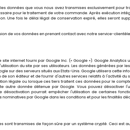
ons les données que vous nous avez transmises exclusivement pour t
essaire pour le traitement de votre commande. Après exécution int
ion. Une fois le délai légal de conservation expiré, elles seront 
sion de vos données en prenant contact avec notre service-clientè
 site internet fourni par Google Inc. (« Google »). Google Analytics u
l'utilisation du site par ses utilisateurs. Les données générées par l
e sur des serveurs situés aux Etats-Unis. Google utilisera cette infor
de son éditeur et de fournir d'autres services relatifs à l'activité du s
on légale ou lorsque ces tiers traitent ces données pour le compt
e autre donnée détenue par Google. Vous pouvez désactiver l'uti
désactivation pourrait empêcher l'utilisation de certaines fonctionn
ominatives par Google dans les conditions et pour les finalités déc
es sont transmises de façon sûre par un système crypté. Ceci est 