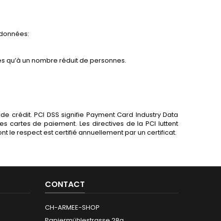
 données:
es qu’à un nombre réduit de personnes.
de crédit. PCI DSS signifie Payment Card Industry Data
s cartes de paiement. Les directives de la PCI luttent
 le respect est certifié annuellement par un certificat.
CONTACT
CH-ARMEE-SHOP
Papiermühlestrasse 28a