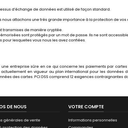
ocessus d’échange de données est utilisé de façon standard.
is nous attachons une très grande importance à la protection de vos
nt transmises de manière cryptée.
émorisées sont protégés par un mot de passe. Ils ne sont accessibl
s pour lesquelles vous nous les avez confiées.
re une entreprise sûre en ce qui concerne les paiements par cartes 
actuellement en vigueur au plan international pour les données de
 données des cartes. PCI DSS comprend 12 exigences contraignantes dont
OS DE NOUS
VOTRE COMPTE
ns générales de vente
Informations personnelles
 & protection des données
Commandes