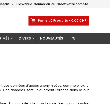

ançais
Bienvenue,
Connexion
ou
Créez votre compte
×
×
×
×
shopping_cart
Panier:
0
Produits - 0,00 CHF
RIMÉS
DIVERS
NOUVEAUTÉS
%
)
n
s
ment des données d’accès anonymisées, comme p. ex. le
is. Ces données sont uniquement utilisées dans le but
re d’un compte-client ou lors de l’inscription à notre