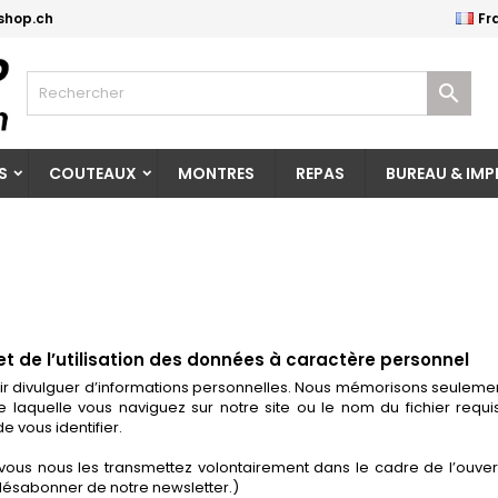
shop.ch
Fr
es listes d'envies
(modalTitle))
réer une liste d'envies
onnexion

Créer une nouvelle liste
confirmMessage))
us devez être connecté pour ajouter des produits à votre liste
m de la liste d'envies
nvies.
S
COUTEAUX
MONTRES
REPAS
BUREAU & IMP
((cancelText))
((modalDeleteText)
Annuler
Connexio
Annuler
Créer une liste d'envie
et de l’utilisation des données à caractère personnel
voir divulguer d’informations personnelles. Nous mémorisons seule
de laquelle vous naviguez sur notre site ou le nom du fichier requ
e vous identifier.
us nous les transmettez volontairement dans le cadre de l’ouvertu
 désabonner de notre newsletter.)