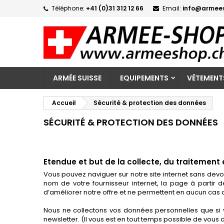
Téléphone:
+41 (0)31 312 12 66
Email:
info@armee
M
(
C
C
add_circle_outline
((
Vo
No
d'e
ARMÉE SUISSE
EQUIPEMENTS
VÊTEMENT
Accueil
Sécurité & protection des données
SÉCURITÉ & PROTECTION DES DONNÉES
Etendue et but de la collecte, du traitement 
Vous pouvez naviguer sur notre site internet sans de
nom de votre fournisseur internet, la page à partir 
d’améliorer notre offre et ne permettent en aucun cas d
Nous ne collectons vos données personnelles que si vo
newsletter. (Il vous est en tout temps possible de vous