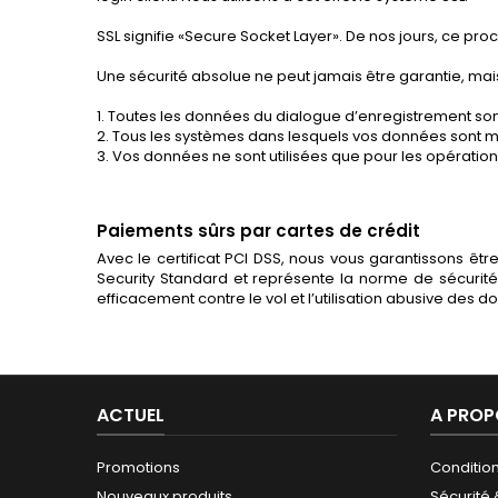
SSL signifie «Secure Socket Layer». De nos jours, ce pr
Une sécurité absolue ne peut jamais être garantie, ma
1. Toutes les données du dialogue d’enregistrement so
2. Tous les systèmes dans lesquels vos données sont m
3. Vos données ne sont utilisées que pour les opération
Paiements sûrs par cartes de crédit
Avec le certificat PCI DSS, nous vous garantissons êt
Security Standard et représente la norme de sécurité 
efficacement contre le vol et l’utilisation abusive des
ACTUEL
A PROP
Promotions
Conditio
Nouveaux produits
Sécurité