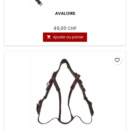
AVALOIRE
49,00 CHF
Ajouter au panier

favorite_border