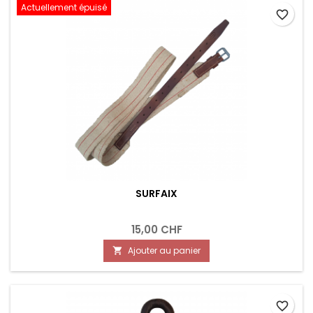
Actuellement épuisé
favorite_border
SURFAIX
15,00 CHF
Ajouter au panier

favorite_border