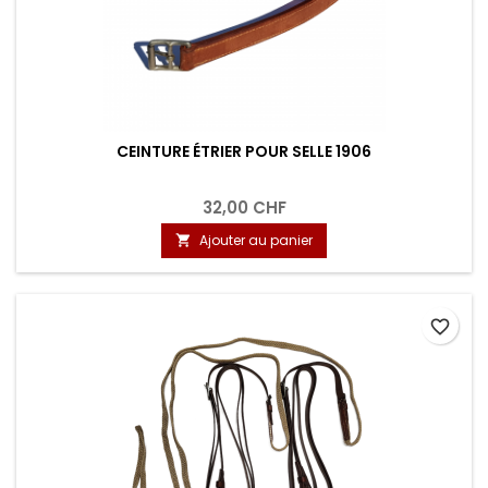
CEINTURE ÉTRIER POUR SELLE 1906
32,00 CHF
Ajouter au panier

favorite_border