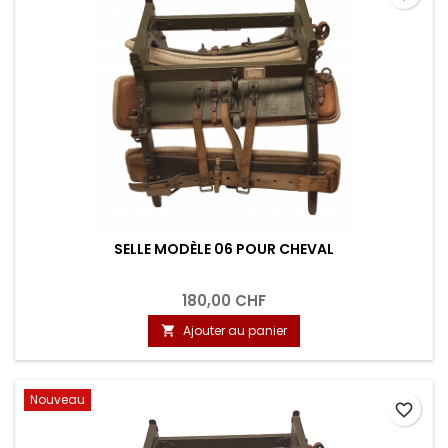
SELLE MODÈLE 06 POUR CHEVAL
180,00 CHF
Ajouter au panier

Nouveau
favorite_border