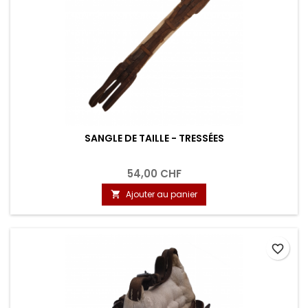
SANGLE DE TAILLE - TRESSÉES
54,00 CHF
Ajouter au panier

favorite_border