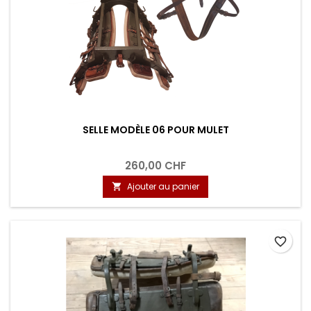
SELLE MODÈLE 06 POUR MULET
260,00 CHF
Ajouter au panier

favorite_border