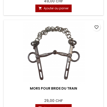
49,00 CHF
Ajouter au panier

favorite_border
MORS POUR BRIDE DU TRAIN
29,00 CHF