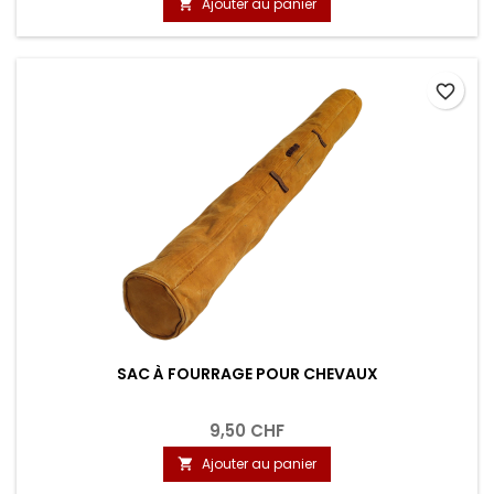
Ajouter au panier

favorite_border
SAC À FOURRAGE POUR CHEVAUX
9,50 CHF
Ajouter au panier
