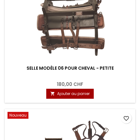
SELLE MODÈLE 06 POUR CHEVAL - PETITE
180,00 CHF
Ajouter au panier

Nouveau
favorite_border