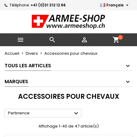

Téléphone:
+41 (0)31 312 12 66
Français
×
×
×
×
Mes listes d'envies
((modalTitle))
Créer une liste d'envies
Connexion
Créer une nouvelle liste
add_circle_outline
((confirmMessage))
Vous devez être connecté pour ajouter des produits
Nom de la liste d'envies
à votre liste d'envies.
0



shopping_cart
((cancelText))
((modalDeleteText))
Annuler
Connexion
Accueil
Divers
Accessoires pour chevaux
Annuler
Créer une liste d'envies
TOUS LES ARTICLES
MARQUES
ACCESSOIRES POUR CHEVAUX

Pertinence
Affichage 1-40 de 47 article(s)