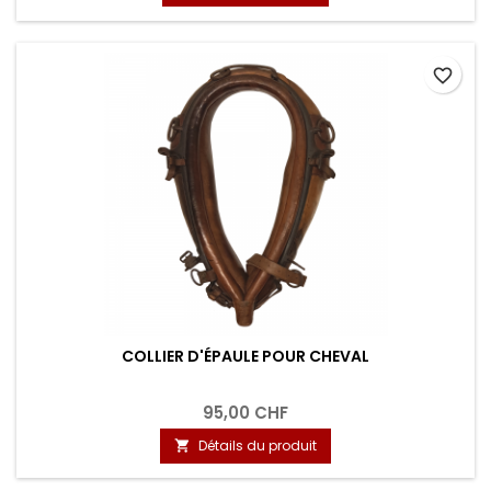
favorite_border
COLLIER D'ÉPAULE POUR CHEVAL
95,00 CHF
Détails du produit
