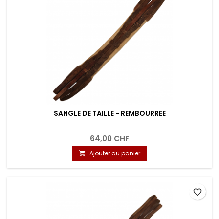
SANGLE DE TAILLE - REMBOURRÉE
64,00 CHF
Ajouter au panier

favorite_border