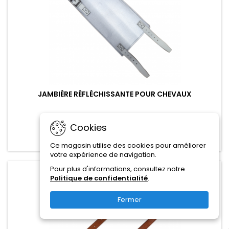
JAMBIÈRE RÉFLÉCHISSANTE POUR CHEVAUX
12,00 CHF
Cookies
Ajouter au panier

Ce magasin utilise des cookies pour améliorer
votre expérience de navigation.
Pour plus d'informations, consultez notre
favorite_border
Politique de confidentialité
.
Fermer