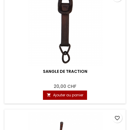
SANGLE DE TRACTION
20,00 CHF
Ajouter au panier

favorite_border