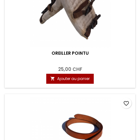
OREILLER POINTU
25,00 CHF
Ajouter au panier

favorite_border