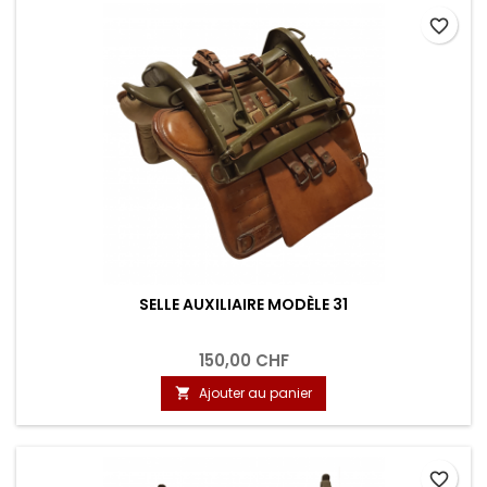
favorite_border
SELLE AUXILIAIRE MODÈLE 31
150,00 CHF
Ajouter au panier

favorite_border