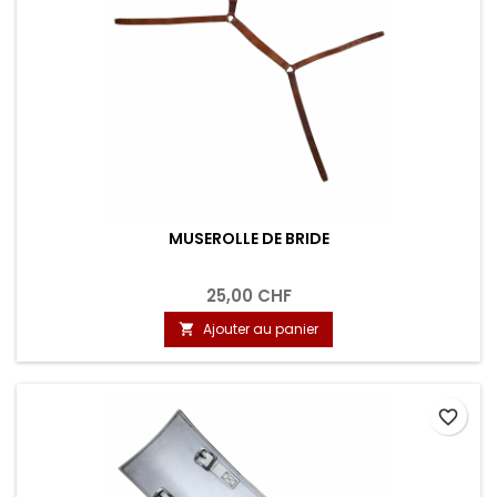
MUSEROLLE DE BRIDE
25,00 CHF
Ajouter au panier

favorite_border