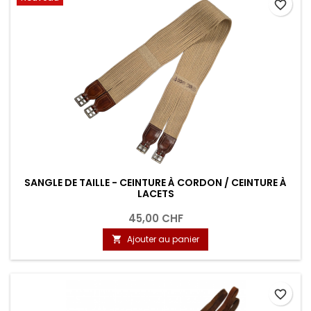
favorite_border
SANGLE DE TAILLE - CEINTURE À CORDON / CEINTURE À
LACETS
45,00 CHF
Ajouter au panier

favorite_border