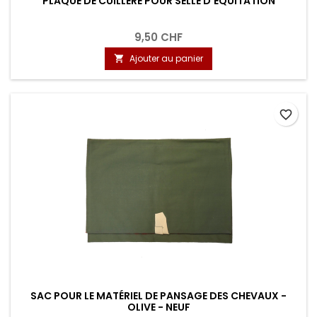
PLAQUE DE CUILLÈRE POUR SELLE D'ÉQUITATION
9,50 CHF
Ajouter au panier

favorite_border
SAC POUR LE MATÉRIEL DE PANSAGE DES CHEVAUX -
OLIVE - NEUF