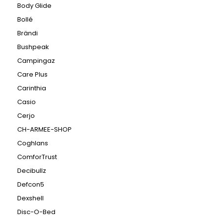
Body Glide
Bollé
Brändi
Bushpeak
Campingaz
Care Plus
Carinthia
Casio
Cerjo
CH-ARMEE-SHOP
Coghlans
ComforTrust
Decibullz
Defcon5
Dexshell
Disc-O-Bed