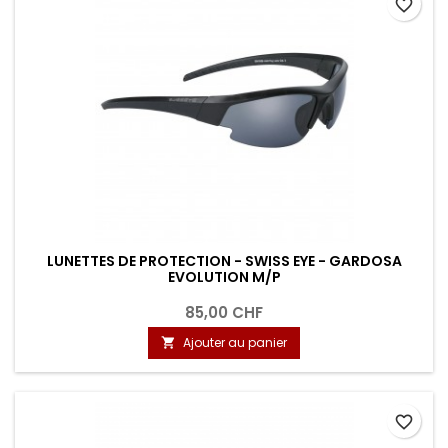
favorite_border
LUNETTES DE PROTECTION - SWISS EYE - GARDOSA
EVOLUTION M/P
85,00 CHF
Ajouter au panier

favorite_border