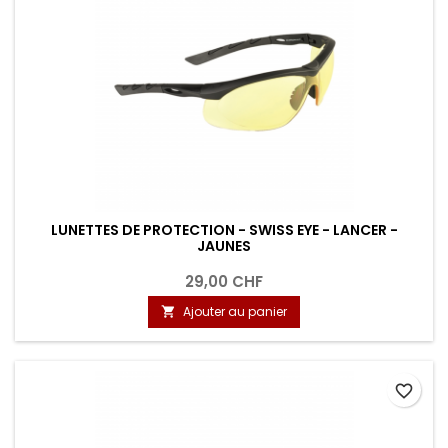
LUNETTES DE PROTECTION - SWISS EYE - LANCER -
JAUNES
29,00 CHF
Ajouter au panier

favorite_border