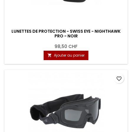
LUNETTES DE PROTECTION - SWISS EYE - NIGHTHAWK
PRO - NOIR
98,50 CHF
Ajouter au panier

favorite_border