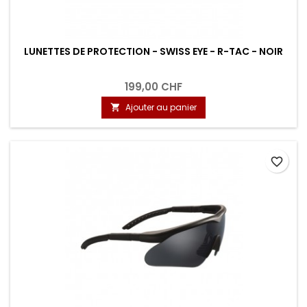
LUNETTES DE PROTECTION - SWISS EYE - R-TAC - NOIR
199,00 CHF
Ajouter au panier

favorite_border