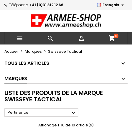

Téléphone:
+41 (0)31 312 12 66
Français
×
×
×
×
Mes listes d'envies
((modalTitle))
Créer une liste d'envies
Connexion
Créer une nouvelle liste
add_circle_outline
((confirmMessage))
Vous devez être connecté pour ajouter des produits
Nom de la liste d'envies
à votre liste d'envies.
0



shopping_cart
((cancelText))
((modalDeleteText))
Annuler
Connexion
Accueil
Marques
Swisseye Tactical
Annuler
Créer une liste d'envies
TOUS LES ARTICLES
MARQUES
LISTE DES PRODUITS DE LA MARQUE
SWISSEYE TACTICAL

Pertinence
Affichage 1-10 de 10 article(s)