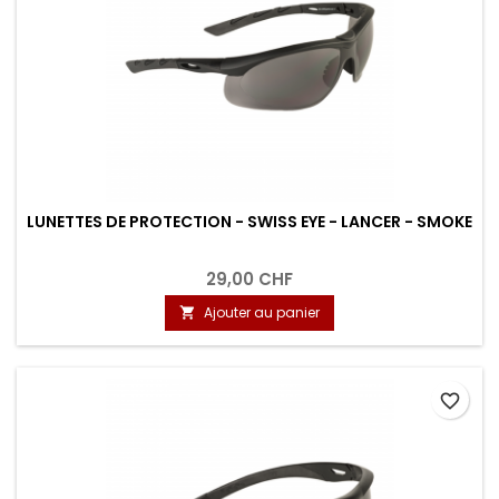
LUNETTES DE PROTECTION - SWISS EYE - LANCER - SMOKE
29,00 CHF
Ajouter au panier

favorite_border