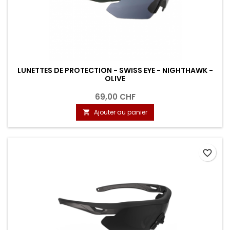
LUNETTES DE PROTECTION - SWISS EYE - NIGHTHAWK -
OLIVE
69,00 CHF
Ajouter au panier

favorite_border