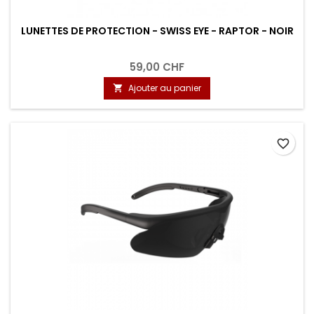
LUNETTES DE PROTECTION - SWISS EYE - RAPTOR - NOIR
59,00 CHF
Ajouter au panier

favorite_border