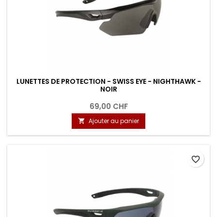
LUNETTES DE PROTECTION - SWISS EYE - NIGHTHAWK -
NOIR
69,00 CHF
Ajouter au panier

favorite_border