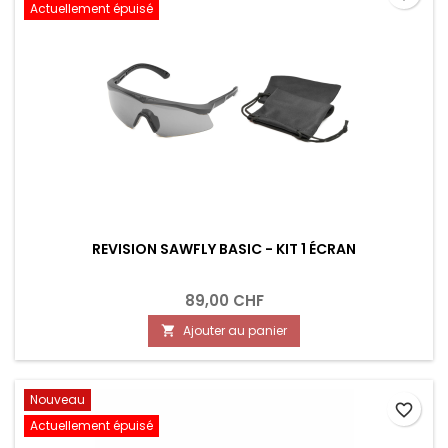
Actuellement épuisé
REVISION SAWFLY BASIC - KIT 1 ÉCRAN
89,00 CHF
Ajouter au panier

Nouveau
favorite_border
Actuellement épuisé