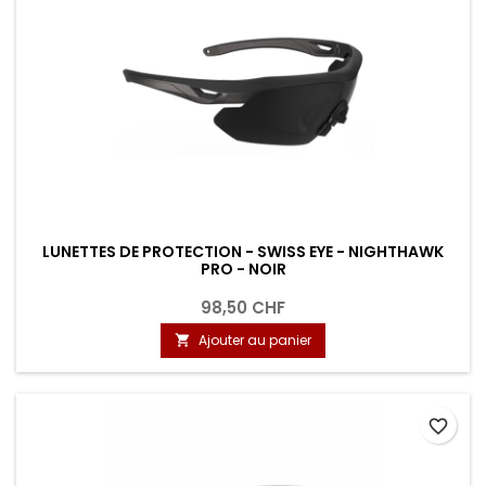
LUNETTES DE PROTECTION - SWISS EYE - NIGHTHAWK
PRO - NOIR
98,50 CHF
Ajouter au panier

favorite_border