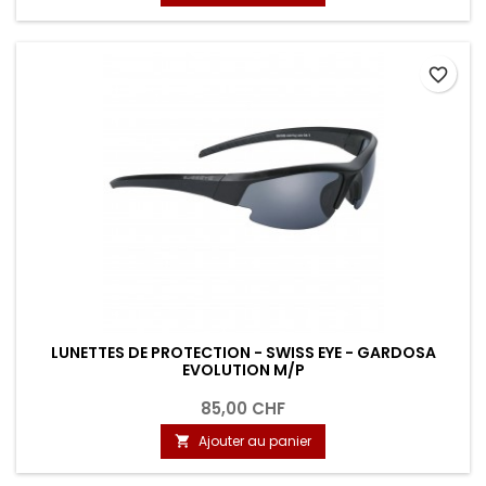
favorite_border
LUNETTES DE PROTECTION - SWISS EYE - GARDOSA
EVOLUTION M/P
85,00 CHF
Ajouter au panier
