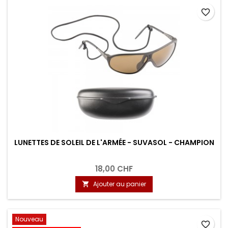
favorite_border
LUNETTES DE SOLEIL DE L'ARMÉE - SUVASOL - CHAMPION
18,00 CHF
Ajouter au panier

Nouveau
favorite_border