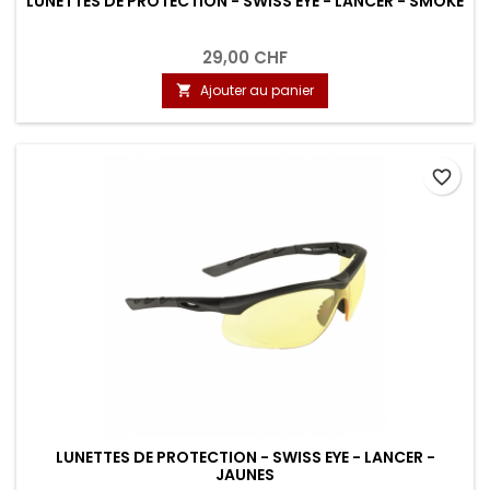
LUNETTES DE PROTECTION - SWISS EYE - LANCER - SMOKE
29,00 CHF
Ajouter au panier

favorite_border
LUNETTES DE PROTECTION - SWISS EYE - LANCER -
JAUNES