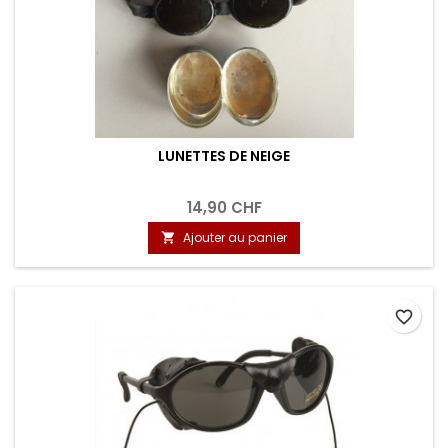
LUNETTES DE NEIGE
14,90 CHF
Ajouter au panier

favorite_border