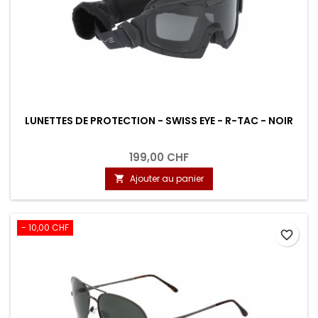
LUNETTES DE PROTECTION - SWISS EYE - R-TAC - NOIR
199,00 CHF
Ajouter au panier

- 10,00 CHF
favorite_border