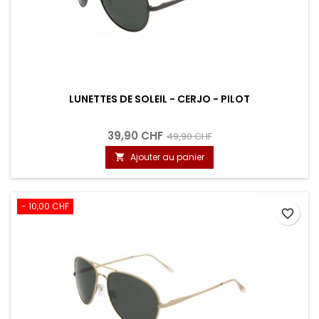
LUNETTES DE SOLEIL - CERJO - PILOT
39,90 CHF
49,90 CHF
Ajouter au panier

- 10,00 CHF
favorite_border