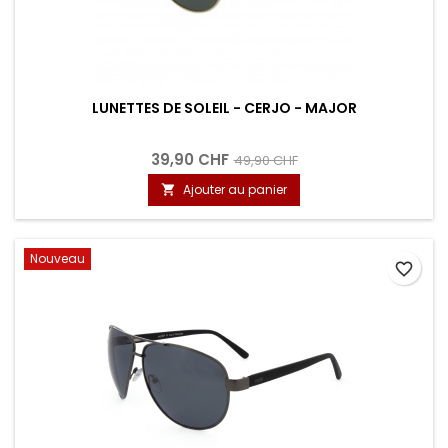
LUNETTES DE SOLEIL - CERJO - MAJOR
39,90 CHF
49,90 CHF
Ajouter au panier

Nouveau
favorite_border