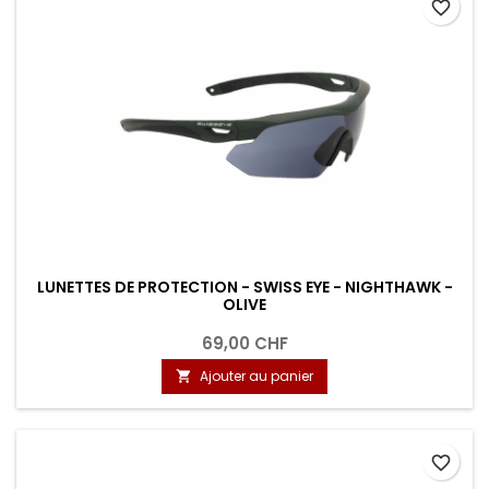
favorite_border
LUNETTES DE PROTECTION - SWISS EYE - NIGHTHAWK -
OLIVE
69,00 CHF
Ajouter au panier

favorite_border