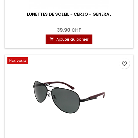
LUNETTES DE SOLEIL - CERJO - GENERAL
39,90 CHF
Ajouter au panier

Nouveau
favorite_border