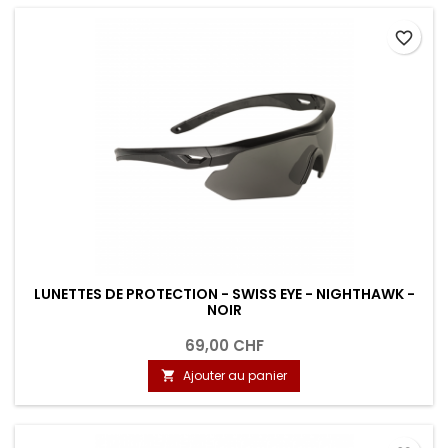
favorite_border
LUNETTES DE PROTECTION - SWISS EYE - NIGHTHAWK -
NOIR
69,00 CHF
Ajouter au panier
