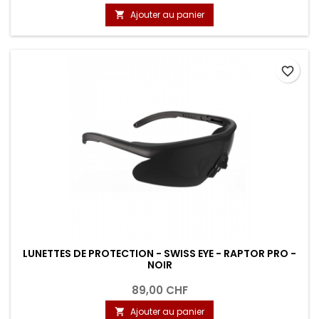
Ajouter au panier

favorite_border
LUNETTES DE PROTECTION - SWISS EYE - RAPTOR PRO -
NOIR
89,00 CHF
Ajouter au panier
