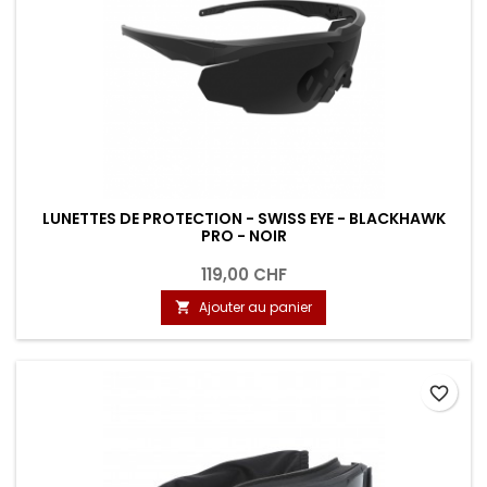
LUNETTES DE PROTECTION - SWISS EYE - BLACKHAWK
PRO - NOIR
119,00 CHF
Ajouter au panier

favorite_border