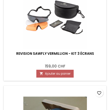
REVISION SAWFLY VERMILLION - KIT 3 ÉCRANS
159,00 CHF
Ajouter au panier

favorite_border