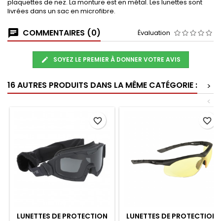
plaquettes de nez. La monture est en métal. Les lunettes sont
livrées dans un sac en microfibre.
COMMENTAIRES (0)
Évaluation
SOYEZ LE PREMIER À DONNER VOTRE AVIS
16 AUTRES PRODUITS DANS LA MÊME CATÉGORIE :
>
<
favorite_border
favorite_border
LUNETTES DE PROTECTION
LUNETTES DE PROTECTION