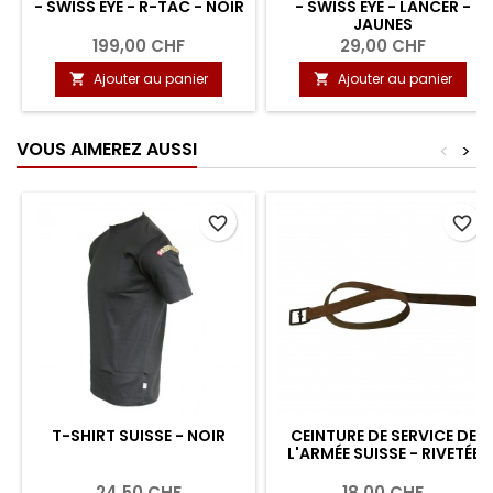
- SWISS EYE - R-TAC - NOIR
- SWISS EYE - LANCER -
JAUNES
199,00 CHF
29,00 CHF
Ajouter au panier
Ajouter au panier


VOUS AIMEREZ AUSSI
<
>
favorite_border
favorite_border
T-SHIRT SUISSE - NOIR
CEINTURE DE SERVICE DE
L'ARMÉE SUISSE - RIVETÉE
24,50 CHF
18,00 CHF