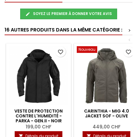
SOYEZ LE PREMIER À DONNER VOTRE AVIS
16 AUTRES PRODUITS DANS LA MÊME CATÉGORIE :
>
<
Nouveau
favorite_border
favorite_border
VESTE DE PROTECTION
CARINTHIA - MIG 4.0
CONTRE L'HUMIDITÉ -
JACKET SOF - OLIVE
PARKA - GEN.II - NOIR
199,00 CHF
449,00 CHF
Détails du produit
Détails du produit

