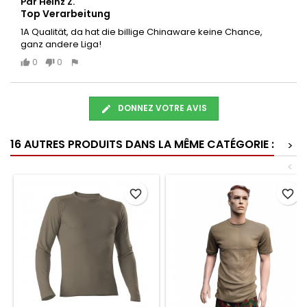
Par Heinz Z.
Top Verarbeitung
1A Qualität, da hat die billige Chinaware keine Chance,
ganz andere Liga!
0
0
DONNEZ VOTRE AVIS
16 AUTRES PRODUITS DANS LA MÊME CATÉGORIE :
>
<
favorite_border
favorite_border