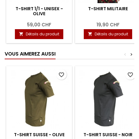
T-SHIRT 1/1 - UNISEX -
T-SHIRT MILITAIRE
OLIVE
59,00 CHF
19,90 CHF
Détails du produit
Détails du produit


VOUS AIMEREZ AUSSI
<
>
favorite_border
favorite_border
T-SHIRT SUISSE - OLIVE
T-SHIRT SUISSE - NOIR