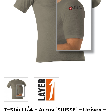
T-Shirt 1/4 - Army "SUISSE" - Unisex -