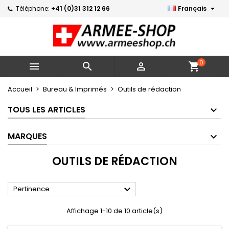

Téléphone:
+41 (0)31 312 12 66
Français
×
×
×
×
Mes listes d'envies
((modalTitle))
Créer une liste d'envies
Connexion
Créer une nouvelle liste
add_circle_outline
((confirmMessage))
Vous devez être connecté pour ajouter des produits
Nom de la liste d'envies
à votre liste d'envies.
0



shopping_cart
((cancelText))
((modalDeleteText))
Annuler
Connexion
Accueil
Bureau & Imprimés
Outils de rédaction
Annuler
Créer une liste d'envies
TOUS LES ARTICLES
MARQUES
OUTILS DE RÉDACTION

Pertinence
Affichage 1-10 de 10 article(s)