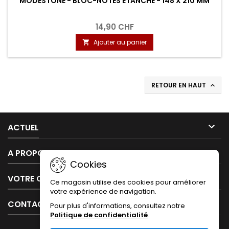
MODESTONE - BLOC-NOTES ÉTANCHE - 148 X 210 MM
14,90 CHF
Ajouter au panier

RETOUR EN HAUT


ACTUEL

A PROPOS DE NOUS
Cookies

VOTRE COMPTE
Ce magasin utilise des cookies pour améliorer
votre expérience de navigation.

CONTACT
Pour plus d'informations, consultez notre
Politique de confidentialité
.