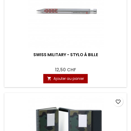
SWISS MILITARY - STYLO À BILLE
12,50 CHF
Ajouter au panier

favorite_border