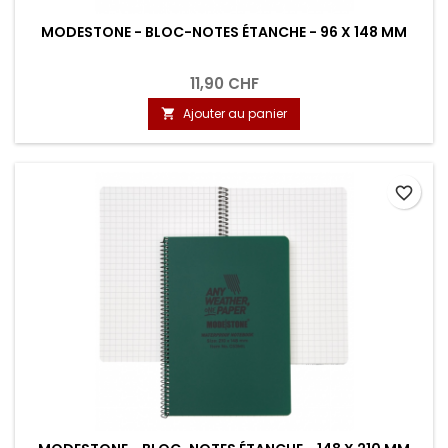
MODESTONE - BLOC-NOTES ÉTANCHE - 96 X 148 MM
11,90 CHF
Ajouter au panier

favorite_border