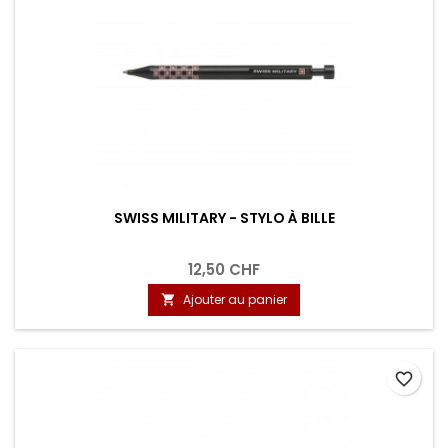
SWISS MILITARY - STYLO À BILLE
12,50 CHF
Ajouter au panier

favorite_border