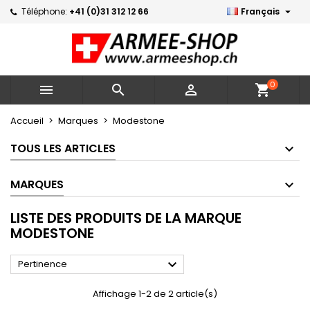

Téléphone:
+41 (0)31 312 12 66
Français
×
×
×
×
Mes listes d'envies
((modalTitle))
Créer une liste d'envies
Connexion
Créer une nouvelle liste
add_circle_outline
((confirmMessage))
Vous devez être connecté pour ajouter des produits
Nom de la liste d'envies
à votre liste d'envies.
0



shopping_cart
((cancelText))
((modalDeleteText))
Annuler
Connexion
Accueil
Marques
Modestone
Annuler
Créer une liste d'envies
TOUS LES ARTICLES
MARQUES
LISTE DES PRODUITS DE LA MARQUE
MODESTONE

Pertinence
Affichage 1-2 de 2 article(s)