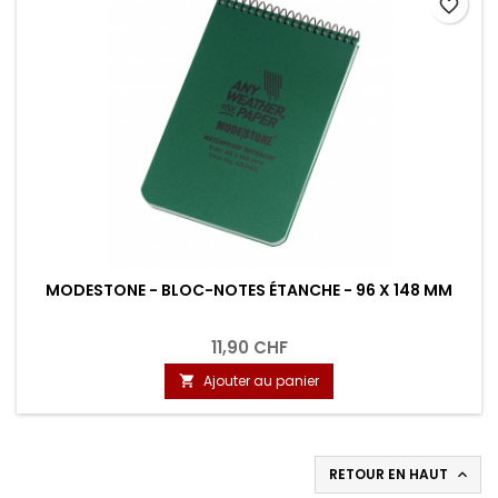
favorite_border
MODESTONE - BLOC-NOTES ÉTANCHE - 96 X 148 MM
11,90 CHF
Ajouter au panier

RETOUR EN HAUT
