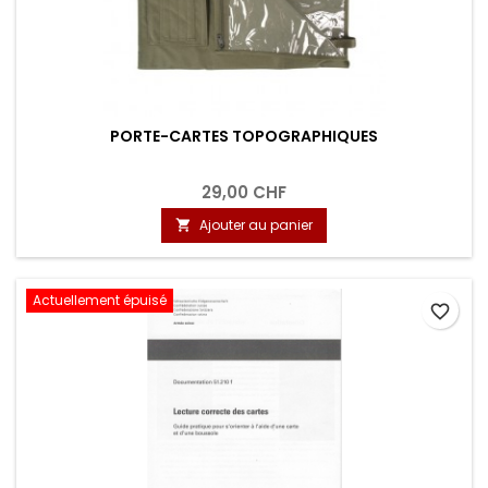
PORTE-CARTES TOPOGRAPHIQUES
29,00 CHF
Ajouter au panier

Actuellement épuisé
favorite_border