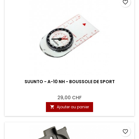
favorite_border
SUUNTO - A-10 NH - BOUSSOLE DE SPORT
29,00 CHF
Ajouter au panier

favorite_border