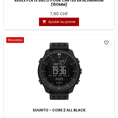
RÈGLE PLATE SIECO POUR CARTES EN ALUMINIUM
(150MM)
7,90 CHF
Ajouter au panier

Nouveau
favorite_border
SUUNTO - CORE 2 ALL BLACK