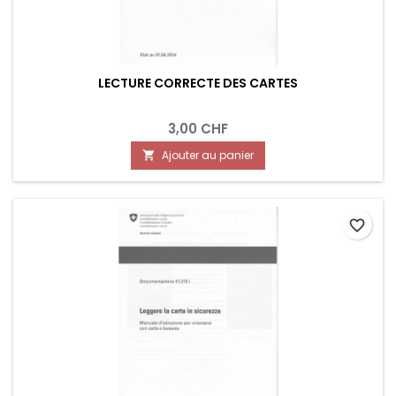
LECTURE CORRECTE DES CARTES
3,00 CHF
Ajouter au panier

favorite_border