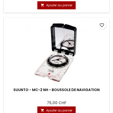
Ajouter au panier

favorite_border
SUUNTO - MC-2 NH - BOUSSOLE DE NAVIGATION
75,00 CHF
Ajouter au panier
