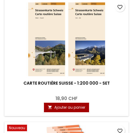
favorite_border
CARTE ROUTIÈRE SUISSE - 1:200 000 - SET
18,90 CHF
Ajouter au panier

Nouveau
favorite_border