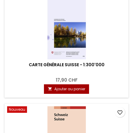
CARTE GÉNÉRALE SUISSE - 1:300'000
17,90 CHF
Ajouter au panier

Nouveau
favorite_border