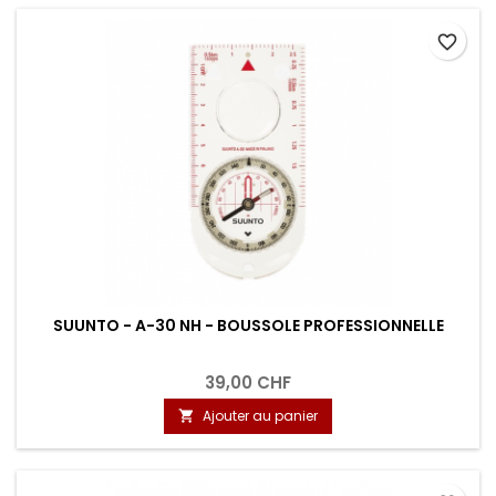
favorite_border
SUUNTO - A-30 NH - BOUSSOLE PROFESSIONNELLE
39,00 CHF
Ajouter au panier
