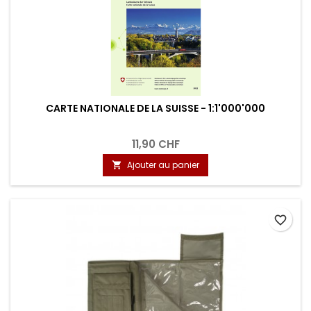
CARTE NATIONALE DE LA SUISSE - 1:1'000'000
11,90 CHF
Ajouter au panier

favorite_border