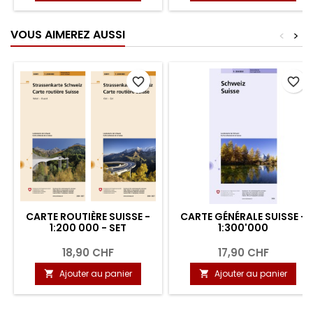
VOUS AIMEREZ AUSSI
<
>
favorite_border
favorite_border
CARTE ROUTIÈRE SUISSE -
CARTE GÉNÉRALE SUISSE -
1:200 000 - SET
1:300'000
18,90 CHF
17,90 CHF
Ajouter au panier
Ajouter au panier

