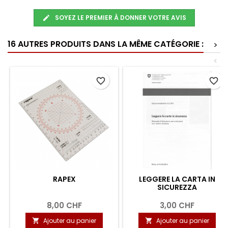
SOYEZ LE PREMIER À DONNER VOTRE AVIS
16 AUTRES PRODUITS DANS LA MÊME CATÉGORIE :
>
<
favorite_border
favorite_border
RAPEX
LEGGERE LA CARTA IN
SICUREZZA
8,00 CHF
3,00 CHF
Ajouter au panier
Ajouter au panier

