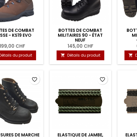
TES DE COMBAT
BOTTES DE COMBAT
BOT
SSE - KS19 EVO
MILITAIRES 90 - ÉTAT
MI
NEUF
199,00 CHF
145,00 CHF
Détails du produit
Détails du produit


favorite_border
favorite_border
SURES DE MARCHE
ELASTIQUE DE JAMBE,
ELAS