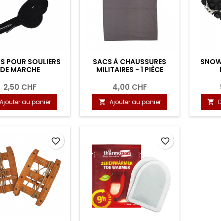
S POUR SOULIERS
SACS À CHAUSSURES
SNOWL
DE MARCHE
MILITAIRES - 1 PIÈCE
2,50 CHF
4,00 CHF
Ajouter au panier
Ajouter au panier


favorite_border
favorite_border