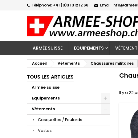
Téléphone:
+41 (0)31 312 12 66
Email:
info@armee
M
(
C
C
add_circle_outline
((
Vo
No
d'e
ARMÉE SUISSE
EQUIPEMENTS
VÊTEMENT
Accueil
Vêtements
Chaussures militaires
Chaus
TOUS LES ARTICLES
Armée suisse
Il y a 22 
Equipements
Vêtements
Casquettes / Foulards
Vestes