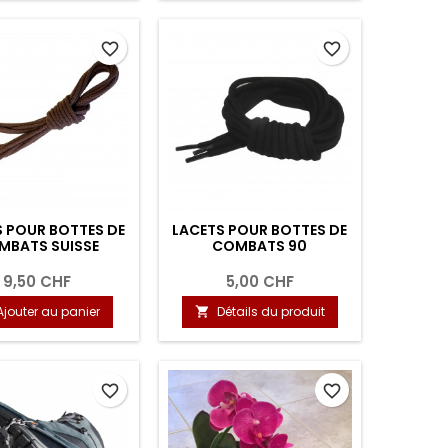
favorite_border
favorite_border
 POUR BOTTES DE
LACETS POUR BOTTES DE
MBATS SUISSE
COMBATS 90
9,50 CHF
5,00 CHF
Ajouter au panier
Détails du produit

favorite_border
favorite_border