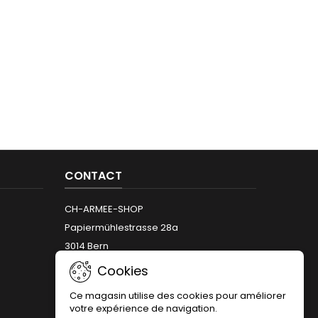
CONTACT
CH-ARMEE-SHOP
Papiermühlestrasse 28a
3014 Bern
Téléphone:
+41 (0)31 312 12 66
Cookies
Email:
info@armeeshop.ch
Ce magasin utilise des cookies pour améliorer
votre expérience de navigation.