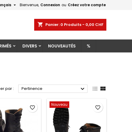

ançais
Bienvenue,
Connexion
ou
Créez votre compte
×
×
×
×
shopping_cart
Panier:
0
Produits - 0,00 CHF
RIMÉS
DIVERS
NOUVEAUTÉS
%
)
n
s



ier par :
Pertinence
Nouveau
favorite_border
favorite_border