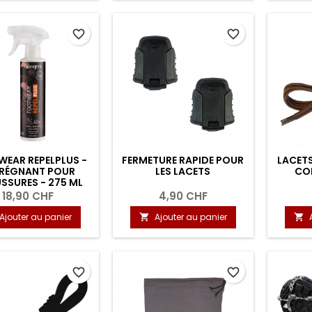
favorite_border
favorite_border
EAR REPELPLUS -
FERMETURE RAPIDE POUR
LACETS
RÉGNANT POUR
LES LACETS
CO
SSURES - 275 ML
18,90 CHF
4,90 CHF
Ajouter au panier
Ajouter au panier


favorite_border
favorite_border