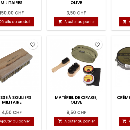
MILITAIRES
OLIVE
150,00 CHF
3,50 CHF
Détails du produit
Ajouter au panier


favorite_border
favorite_border
SSE À SOULIERS
MATÉRIEL DE CIRAGE,
CRÈME
MILITAIRE
OLIVE
4,50 CHF
9,50 CHF
Ajouter au panier
Ajouter au panier

