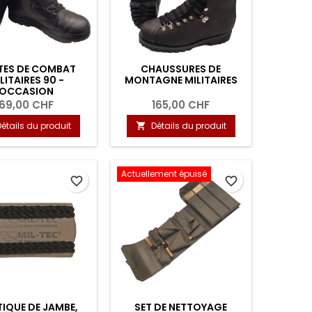
TES DE COMBAT
CHAUSSURES DE
LITAIRES 90 -
MONTAGNE MILITAIRES
OCCASION
69,00 CHF
165,00 CHF
Détails du produit
Détails du produit

Actuellement épuisé
favorite_border
favorite_border
TIQUE DE JAMBE,
SET DE NETTOYAGE