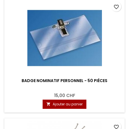
favorite_border
BADGE NOMINATIF PERSONNEL - 50 PIÈCES
15,00 CHF
Ajouter au panier

favorite_border