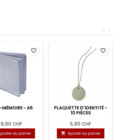
<
>
favorite_border
favorite_border
-MÉMOIRE - A6
PLAQUETTE D'IDENTITÉ -
10 PIÈCES
8,90 CHF
5,90 CHF
Ajouter au panier
Ajouter au panier
