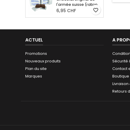
ou comme en-cas
l'armée suisse (ration
entre les deux! Poids :
de secours) avec 53%
favorite_border
6,95 CHF
50g
de cacao. - 2 portions
de 96 grammes
ACTUEL
A PROP
Promotions
Conditio
Nouveaux produits
Sécurité
Plan du site
Contact 
Marques
Boutique
Livraison
Retours 