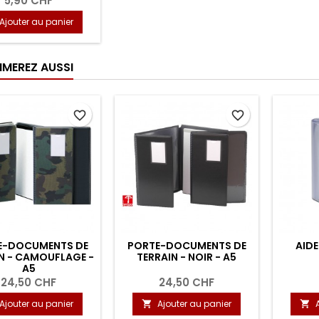
5,90 CHF
Ajouter au panier
IMEREZ AUSSI
favorite_border
favorite_border
E-DOCUMENTS DE
PORTE-DOCUMENTS DE
AIDE
N - CAMOUFLAGE -
TERRAIN - NOIR - A5
A5
24,50 CHF
24,50 CHF
Ajouter au panier
Ajouter au panier

