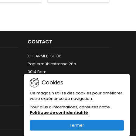
CONTACT
CH-ARMEE-SHOP
Papiermühlestrasse 28a
3014 Bern
Téléphone:
+41 (0)31 312 12 66
Cookies
Email:
info@armeeshop.ch
Ce magasin utilise des cookies pour améliorer
votre expérience de navigation.
Pour plus d'informations, consultez notre
Politique de confidentialité
.
NOUS SUIVRE
Fermer