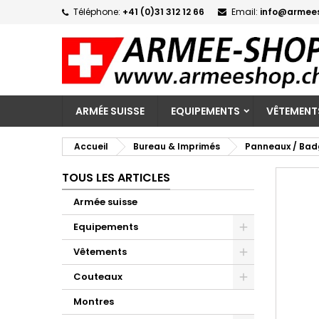
Téléphone:
+41 (0)31 312 12 66
Email:
info@armee
M
C
C
add_circle_outline
Vo
No
d'e
ARMÉE SUISSE
EQUIPEMENTS
VÊTEMENT
Accueil
Bureau & Imprimés
Panneaux / Bad
TOUS LES ARTICLES
Armée suisse
Equipements
Vêtements
Couteaux
Montres