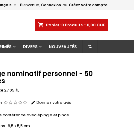

ançais
Bienvenue,
Connexion
ou
Créez votre compte
×
×
×
shopping_cart
Panier:
0
Produits - 0,00 CHF
RIMÉS
DIVERS
NOUVEAUTÉS
%
n
s
e nominatif personnel - 50
es
ce
27.051/L
on
Donnez votre avis
 conférence avec épingle et pince.
s : 8,5 x 5,5 cm