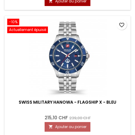
Ajouter au panier

-10%
favorite_border
Actuellement épuisé
SWISS MILITARY HANOWA - FLAGSHIP X - BLEU
215,10 CHF
239,00 CHF
Ajouter au panier
