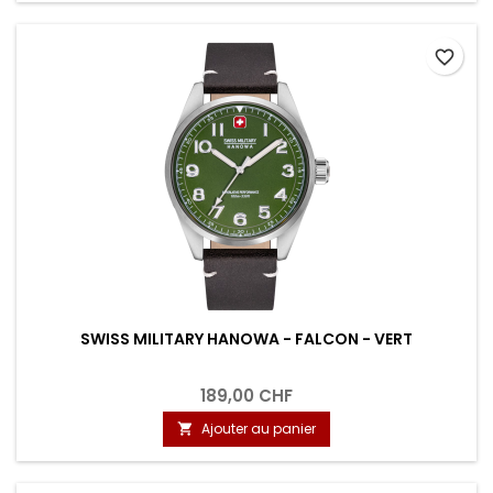
favorite_border
SWISS MILITARY HANOWA - FALCON - VERT
189,00 CHF
Ajouter au panier
