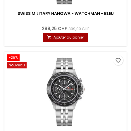
SWISS MILITARY HANOWA - WATCHMAN - BLEU
299,25 CHF
399,00 CHF
Ajouter au panier

-25%
favorite_border
Nouveau