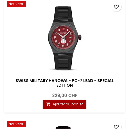
Nouveau
favorite_border
SWISS MILITARY HANOWA - PC-7 LEAD - SPECIAL
EDITION
329,00 CHF
Ajouter au panier

Nouveau
favorite_border