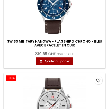
SWISS MILITARY HANOWA - FLAGSHIP X CHRONO - BLEU
AVEC BRACELET EN CUIR
239,85 CHF
369,00 CHF
Ajouter au panier

-30%
favorite_border