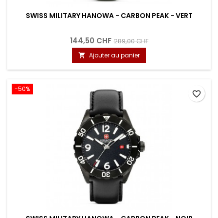
SWISS MILITARY HANOWA - CARBON PEAK - VERT
144,50 CHF
289,00 CHF
Ajouter au panier

-50%
favorite_border