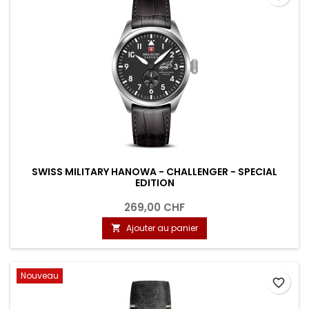
SWISS MILITARY HANOWA - CHALLENGER - SPECIAL
EDITION
269,00 CHF
Ajouter au panier

Nouveau
favorite_border