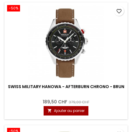
-50%
favorite_border
SWISS MILITARY HANOWA - AFTERBURN CHRONO - BRUN
189,50 CHF
379,00 CHF
Ajouter au panier

-50%