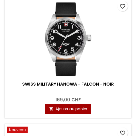
favorite_border
SWISS MILITARY HANOWA - FALCON - NOIR
169,00 CHF
Ajouter au panier

Nouveau
favorite_border