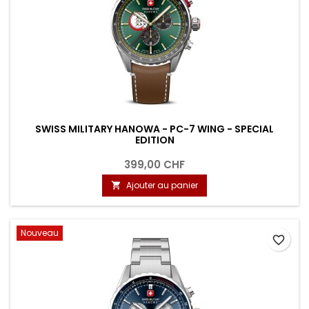
SWISS MILITARY HANOWA - PC-7 WING - SPECIAL
EDITION
399,00 CHF
Ajouter au panier

Nouveau
favorite_border