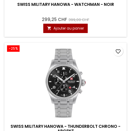
SWISS MILITARY HANOWA - WATCHMAN - NOIR
299,25 CHF
399,00 CHF
Ajouter au panier

-25%
favorite_border
SWISS MILITARY HANOWA - THUNDERBOLT CHRONO -
ARGENT