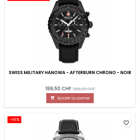
SWISS MILITARY HANOWA - AFTERBURN CHRONO - NOIR
199,50 CHF
399,00 CHF
Ajouter au panier

-45%
favorite_border