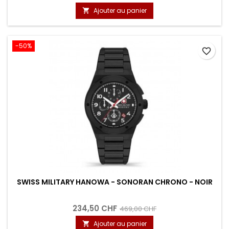
Ajouter au panier

-50%
favorite_border
SWISS MILITARY HANOWA - SONORAN CHRONO - NOIR
234,50 CHF
469,00 CHF
Ajouter au panier
