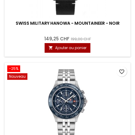
SWISS MILITARY HANOWA - MOUNTAINEER - NOIR
149,25 CHF
199,00 CHF
Ajouter au panier

-25%
favorite_border
Nouveau