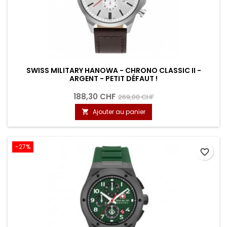
SWISS MILITARY HANOWA - CHRONO CLASSIC II -
ARGENT - PETIT DÉFAUT !
188,30 CHF
269,00 CHF
Ajouter au panier

-27%
favorite_border