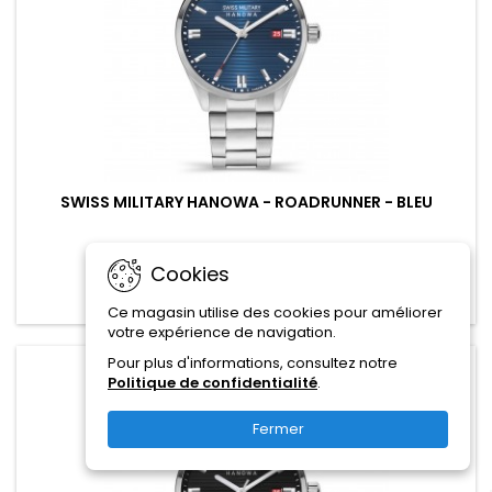
SWISS MILITARY HANOWA - ROADRUNNER - BLEU
219,00 CHF
Cookies
Ajouter au panier

Ce magasin utilise des cookies pour améliorer
votre expérience de navigation.
Pour plus d'informations, consultez notre
favorite_border
Politique de confidentialité
.
Fermer