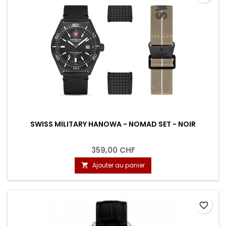
SWISS MILITARY HANOWA - NOMAD SET - NOIR
359,00 CHF
Ajouter au panier

favorite_border