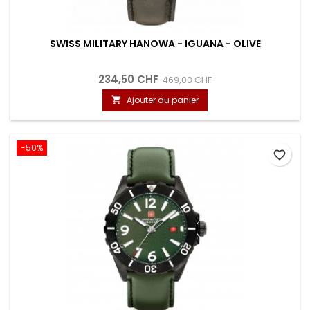
SWISS MILITARY HANOWA - IGUANA - OLIVE
234,50 CHF
469,00 CHF
Ajouter au panier

-50%
favorite_border