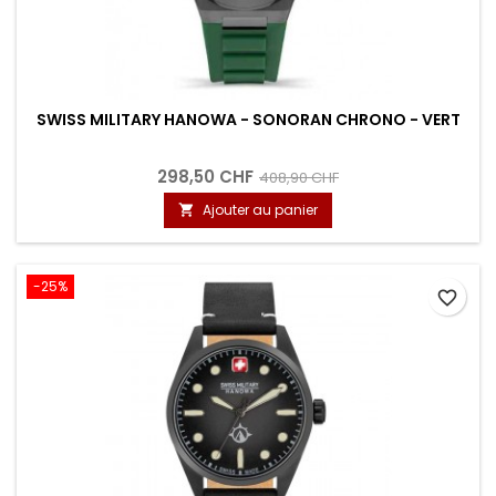
SWISS MILITARY HANOWA - SONORAN CHRONO - VERT
298,50 CHF
408,90 CHF
Ajouter au panier

-25%
favorite_border