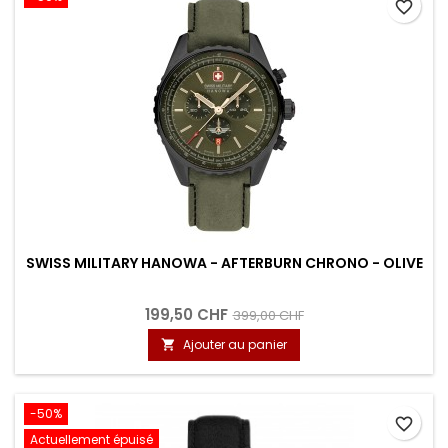
favorite_border
SWISS MILITARY HANOWA - AFTERBURN CHRONO - OLIVE
199,50 CHF
399,00 CHF
Ajouter au panier

-50%
favorite_border
Actuellement épuisé