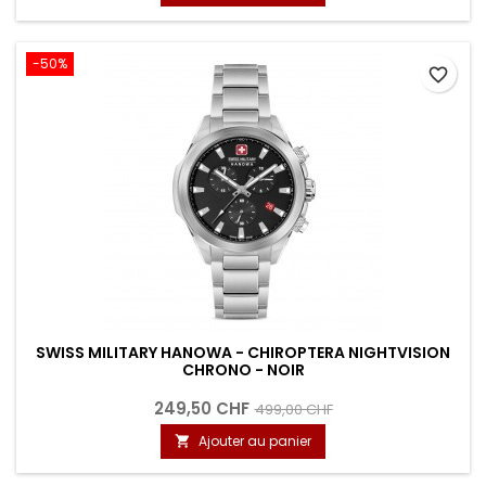
-50%
favorite_border
SWISS MILITARY HANOWA - CHIROPTERA NIGHTVISION
CHRONO - NOIR
249,50 CHF
499,00 CHF
Ajouter au panier
