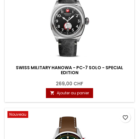
SWISS MILITARY HANOWA - PC-7 SOLO - SPECIAL
EDITION
269,00 CHF
Ajouter au panier

Nouveau
favorite_border