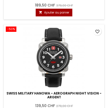
189,50 CHF
379,00 CHF
Ajouter au panier

-50%
favorite_border
SWISS MILITARY HANOWA - AEROGRAPH NIGHT VISION -
ARGENT
139,50 CHF
279,00 CHF