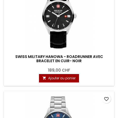
SWISS MILITARY HANOWA - ROADRUNNER AVEC
BRACELET EN CUIR- NOIR
189,00 CHF
Ajouter au panier

favorite_border