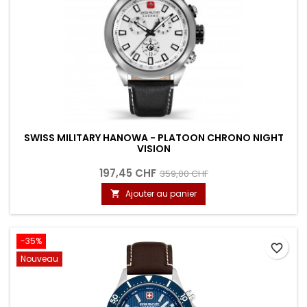
SWISS MILITARY HANOWA - PLATOON CHRONO NIGHT
VISION
197,45 CHF
359,00 CHF
Ajouter au panier

-35%
favorite_border
Nouveau