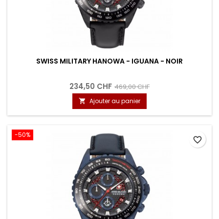
SWISS MILITARY HANOWA - IGUANA - NOIR
234,50 CHF
469,00 CHF
Ajouter au panier

-50%
favorite_border