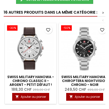
16 AUTRES PRODUITS DANS LA MÊME CATÉGORIE :
>
<
-30%
-50%
favorite_border
favorite_border
SWISS MILITARY HANOWA -
SWISS MILITARY HANOWA -
CHRONO CLASSIC II -
CHIROPTERA NIGHTVISION
ARGENT - PETIT DÉFAUT !
CHRONO - NOIR
188,30 CHF
249,50 CHF
269,00 CHF
499,00 CHF
Ajouter au panier
Ajouter au panier

