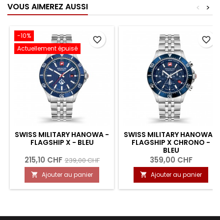
VOUS AIMEREZ AUSSI
<
>
-10%
favorite_border
favorite_border
Actuellement épuisé
SWISS MILITARY HANOWA -
SWISS MILITARY HANOWA -
FLAGSHIP X - BLEU
FLAGSHIP X CHRONO -
BLEU
215,10 CHF
359,00 CHF
239,00 CHF
Ajouter au panier
Ajouter au panier

