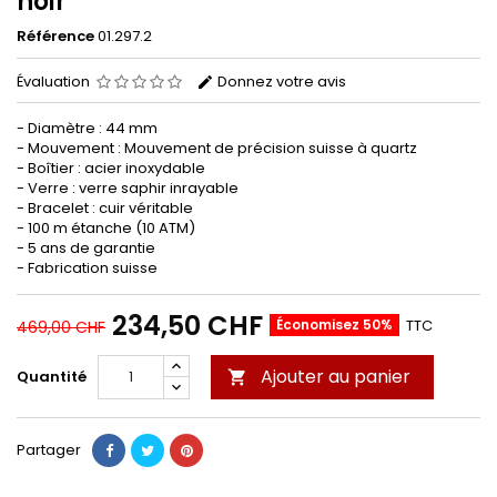
noir
Référence
01.297.2
Évaluation
Donnez votre avis
- Diamètre : 44 mm
- Mouvement : Mouvement de précision suisse à quartz
- Boîtier : acier inoxydable
- Verre : verre saphir inrayable
- Bracelet : cuir véritable
- 100 m étanche (10 ATM)
- 5 ans de garantie
- Fabrication suisse
234,50 CHF
Économisez 50%
TTC
469,00 CHF
Ajouter au panier
Quantité

Partager