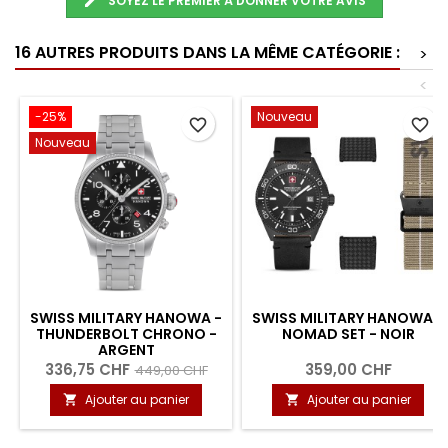
SOYEZ LE PREMIER À DONNER VOTRE AVIS
16 AUTRES PRODUITS DANS LA MÊME CATÉGORIE :
>
<
-25%
Nouveau
favorite_border
favorite_border
Nouveau
SWISS MILITARY HANOWA -
SWISS MILITARY HANOWA -
THUNDERBOLT CHRONO -
NOMAD SET - NOIR
ARGENT
336,75 CHF
359,00 CHF
449,00 CHF
Ajouter au panier
Ajouter au panier

