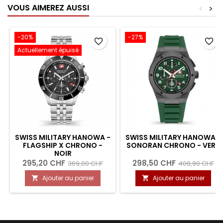
VOUS AIMEREZ AUSSI
<
>
-20%
-27%
favorite_border
favorite_border
Actuellement épuisé
SWISS MILITARY HANOWA -
SWISS MILITARY HANOWA -
FLAGSHIP X CHRONO -
SONORAN CHRONO - VERT
NOIR
295,20 CHF
298,50 CHF
369,00 CHF
408,90 CHF
Ajouter au panier
Ajouter au panier

