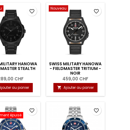
u
Nouveau
favorite_border
favorite_border
MILITARY HANOWA
SWISS MILITARY HANOWA
LDMASTER STEALTH
- FIELDMASTER TRITIUM -
NOIR
289,00 CHF
459,00 CHF
Ajouter au panier
Ajouter au panier

favorite_border
favorite_border
ement épuisé