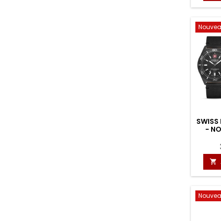
Nouve
SWISS
- N

Nouve