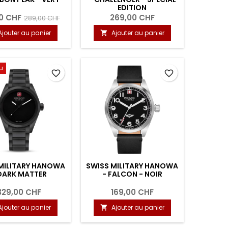
EDITION
0 CHF
269,00 CHF
289,00 CHF
Ajouter au panier
Ajouter au panier

u
favorite_border
favorite_border
MILITARY HANOWA
SWISS MILITARY HANOWA
DARK MATTER
- FALCON - NOIR
329,00 CHF
169,00 CHF
Ajouter au panier
Ajouter au panier
