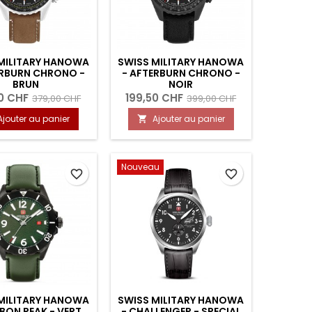
MILITARY HANOWA
SWISS MILITARY HANOWA
ERBURN CHRONO -
- AFTERBURN CHRONO -
BRUN
NOIR
0 CHF
199,50 CHF
379,00 CHF
399,00 CHF
Ajouter au panier
Ajouter au panier

Nouveau
favorite_border
favorite_border
MILITARY HANOWA
SWISS MILITARY HANOWA
BON PEAK - VERT
- CHALLENGER - SPECIAL