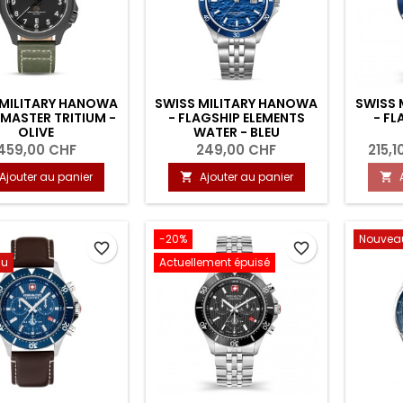
 MILITARY HANOWA
SWISS MILITARY HANOWA
SWISS 
DMASTER TRITIUM -
- FLAGSHIP ELEMENTS
- FL
OLIVE
WATER - BLEU
459,00 CHF
249,00 CHF
215,1
Ajouter au panier
Ajouter au panier


-20%
Nouvea
favorite_border
favorite_border
au
Actuellement épuisé