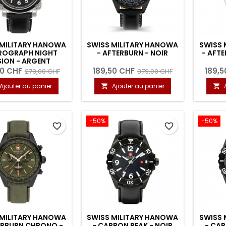
 MILITARY HANOWA
SWISS MILITARY HANOWA
SWISS 
EROGRAPH NIGHT
- AFTERBURN - NOIR
- AFT
SION - ARGENT
50 CHF
189,50 CHF
189,5
279,00 CHF
379,00 CHF
Ajouter au panier
Ajouter au panier


-50%
-50%
favorite_border
favorite_border
 MILITARY HANOWA
SWISS MILITARY HANOWA
SWISS 
ERBURN CHRONO -
- CARBON PEAK - NOIR
- CAR