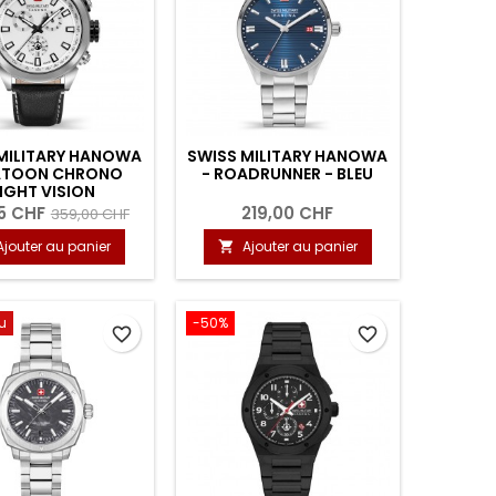
MILITARY HANOWA
SWISS MILITARY HANOWA
LATOON CHRONO
- ROADRUNNER - BLEU
IGHT VISION
5 CHF
219,00 CHF
359,00 CHF
Ajouter au panier
Ajouter au panier

u
-50%
favorite_border
favorite_border