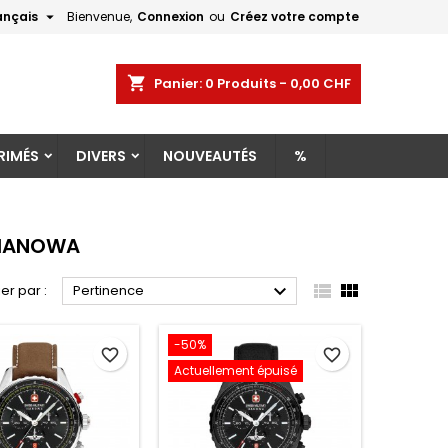

ançais
Bienvenue,
Connexion
ou
Créez votre compte
×
×
×
×
shopping_cart
Panier:
0
Produits - 0,00 CHF
RIMÉS
DIVERS
NOUVEAUTÉS
%
)
n
s
Y HANOWA



ier par :
Pertinence
-50%
favorite_border
favorite_border
Actuellement épuisé