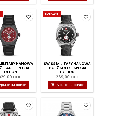
u
Nouveau
favorite_border
favorite_border
MILITARY HANOWA
SWISS MILITARY HANOWA
7 LEAD - SPECIAL
- PC-7 SOLO - SPECIAL
EDITION
EDITION
329,00 CHF
269,00 CHF
Ajouter au panier
Ajouter au panier

favorite_border
favorite_border