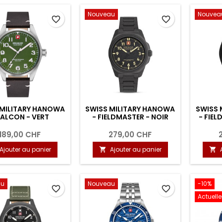
Nouveau
Nouvea
favorite_border
favorite_border
 MILITARY HANOWA
SWISS MILITARY HANOWA
SWISS 
FALCON - VERT
- FIELDMASTER - NOIR
- FIE
189,00 CHF
279,00 CHF
Ajouter au panier
Ajouter au panier


au
Nouveau
-10%
favorite_border
favorite_border
Actuell