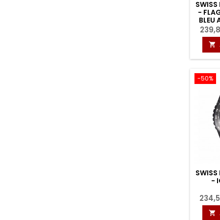
SWISS
- FLA
BLEU 
239,

-50%
SWISS
- 
234,
