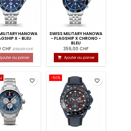
MILITARY HANOWA
SWISS MILITARY HANOWA
AGSHIP X - BLEU
- FLAGSHIP X CHRONO -
BLEU
0 CHF
359,00 CHF
239,00 CHF
Ajouter au panier
Ajouter au panier

u
-50%
favorite_border
favorite_border