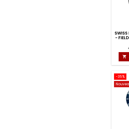
SWISS
- FIEL

-35%
Nouve