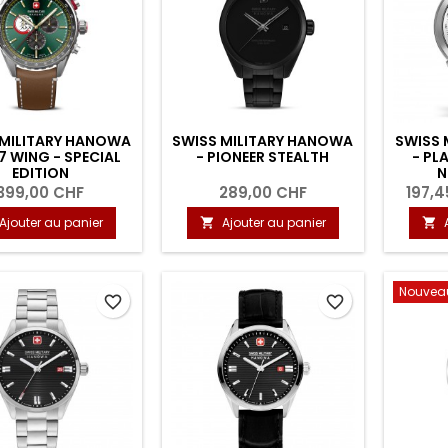
 MILITARY HANOWA
SWISS MILITARY HANOWA
SWISS 
7 WING - SPECIAL
- PIONEER STEALTH
- P
EDITION
N
399,00 CHF
289,00 CHF
197,4
Ajouter au panier
Ajouter au panier


Nouvea
favorite_border
favorite_border