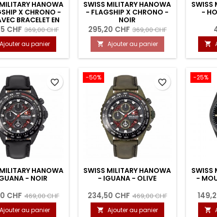
 MILITARY HANOWA
SWISS MILITARY HANOWA
SWISS 
GSHIP X CHRONO -
- FLAGSHIP X CHRONO -
- HO
AVEC BRACELET EN
NOIR
CUIR
85 CHF
295,20 CHF
369,00 CHF
369,00 CHF
Ajouter au panier
Ajouter au panier


-50%
-25%
favorite_border
favorite_border
 MILITARY HANOWA
SWISS MILITARY HANOWA
SWISS 
IGUANA - NOIR
- IGUANA - OLIVE
- MOU
50 CHF
234,50 CHF
149,
469,00 CHF
469,00 CHF
Ajouter au panier
Ajouter au panier

