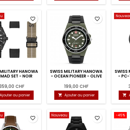
au
Nouvea
favorite_border
favorite_border
 MILITARY HANOWA
SWISS MILITARY HANOWA
SWISS 
OMAD SET - NOIR
- OCEAN PIONEER - OLIVE
- PC-
359,00 CHF
199,00 CHF
Ajouter au panier
Ajouter au panier


au
Nouveau
-45%
favorite_border
favorite_border