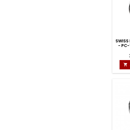
SWISS
- PC-
