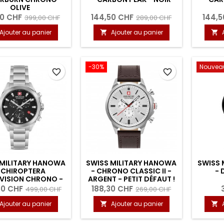
OLIVE
50 CHF
144,50 CHF
144,5
399,00 CHF
289,00 CHF
Ajouter au panier
Ajouter au panier


-30%
Nouvea
favorite_border
favorite_border
 MILITARY HANOWA
SWISS MILITARY HANOWA
SWISS 
 CHIROPTERA
- CHRONO CLASSIC II -
- 
VISION CHRONO -
ARGENT - PETIT DÉFAUT !
NOIR
50 CHF
188,30 CHF
499,00 CHF
269,00 CHF
Ajouter au panier
Ajouter au panier

