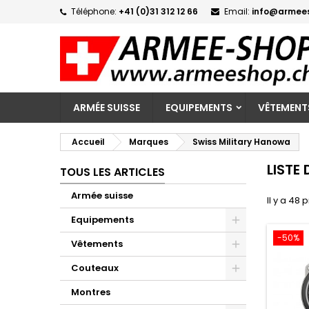
Téléphone:
+41 (0)31 312 12 66
Email:
info@armee
M
(
C
C
add_circle_outline
((
Vo
No
d'e
ARMÉE SUISSE
EQUIPEMENTS
VÊTEMENT
Accueil
Marques
Swiss Military Hanowa
LISTE
TOUS LES ARTICLES
Armée suisse
Il y a 48 
Equipements
-50%
Vêtements
Couteaux
Montres