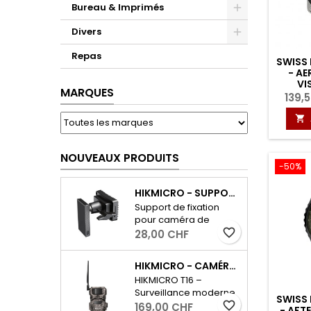
Bureau & Imprimés
Divers
Repas
SWISS
- A
VI
MARQUES
139,

NOUVEAUX PRODUITS
-50%
HIKMICRO - SUPPORT DE CAMÉRA T16
Support de fixation
pour caméra de
chasse HIKMICRO T16
favorite_border
28,00 CHF
Installez votre caméra
de manière flexible et
HIKMICRO - CAMÉRA DE SURVEILLANCE DE LA FAUNE T16
précise à
HIKMICRO T16 –
l'emplacement
Surveillance moderne
souhaité. Grâce à ce
SWISS
de la faune sauvage
favorite_border
169,00 CHF
support de fixation
- AFT