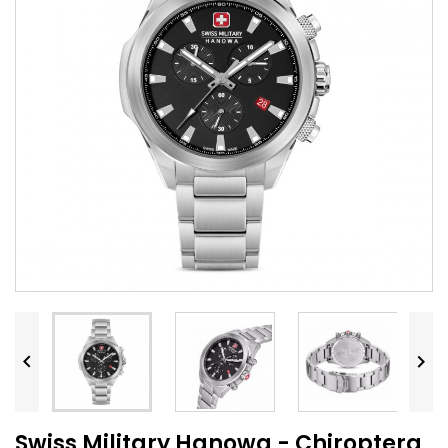


Swiss Military Hanowa - Chiroptera