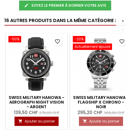
SOYEZ LE PREMIER À DONNER VOTRE AVIS
16 AUTRES PRODUITS DANS LA MÊME CATÉGORIE :
>
<
-50%
-20%
favorite_border
favorite_border
Actuellement épuisé
SWISS MILITARY HANOWA -
SWISS MILITARY HANOWA -
AEROGRAPH NIGHT VISION
FLAGSHIP X CHRONO -
- ARGENT
NOIR
139,50 CHF
295,20 CHF
279,00 CHF
369,00 CHF
Ajouter au panier
Ajouter au panier

