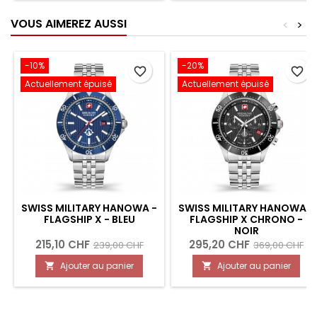
VOUS AIMEREZ AUSSI
<
>
-10%
-20%
favorite_border
favorite_border
Actuellement épuisé
Actuellement épuisé
SWISS MILITARY HANOWA -
SWISS MILITARY HANOWA -
FLAGSHIP X - BLEU
FLAGSHIP X CHRONO -
NOIR
215,10 CHF
295,20 CHF
239,00 CHF
369,00 CHF
Ajouter au panier
Ajouter au panier

