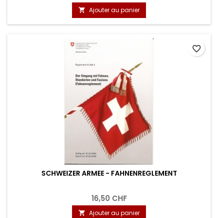
Ajouter au panier

favorite_border
SCHWEIZER ARMEE - FAHNENREGLEMENT
16,50 CHF
Ajouter au panier
