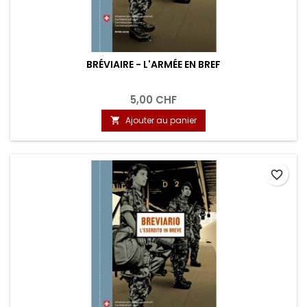
BRÉVIAIRE - L'ARMÉE EN BREF
5,00 CHF
Ajouter au panier

favorite_border