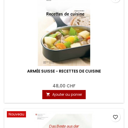
ARMÉE SUISSE - RECETTES DE CUISINE
48,00 CHF
Ajouter au panier

Nouveau
favorite_border