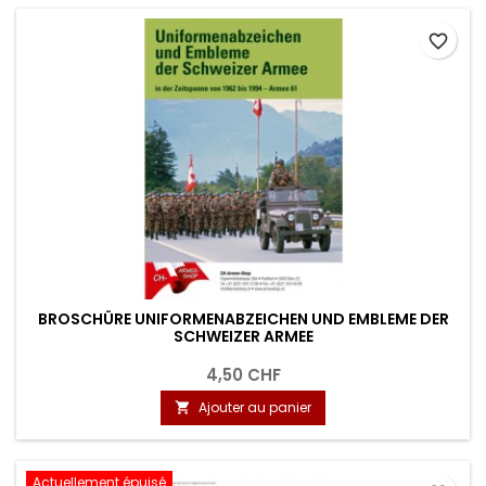
favorite_border
BROSCHÜRE UNIFORMENABZEICHEN UND EMBLEME DER
SCHWEIZER ARMEE
4,50 CHF
Ajouter au panier

Actuellement épuisé