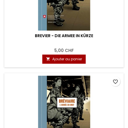
BREVIER - DIE ARMEE IN KÜRZE
5,00 CHF
Ajouter au panier

favorite_border