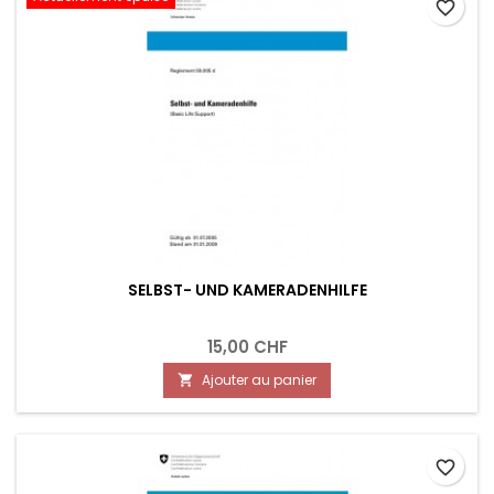
favorite_border
SELBST- UND KAMERADENHILFE
15,00 CHF
Ajouter au panier

favorite_border