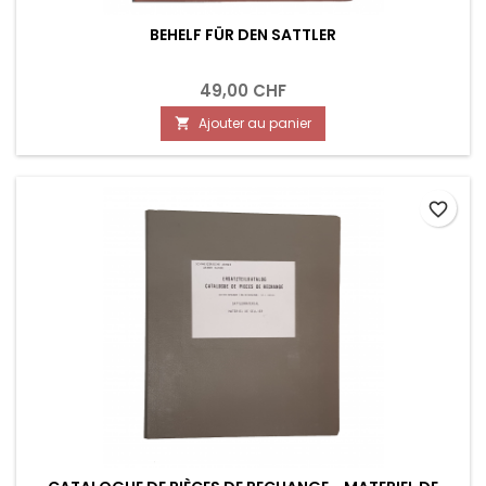
BEHELF FÜR DEN SATTLER
49,00 CHF
Ajouter au panier

favorite_border