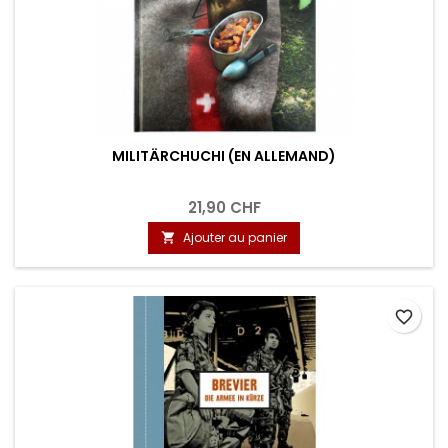
MILITÄRCHUCHI (EN ALLEMAND)
21,90 CHF
Ajouter au panier

favorite_border