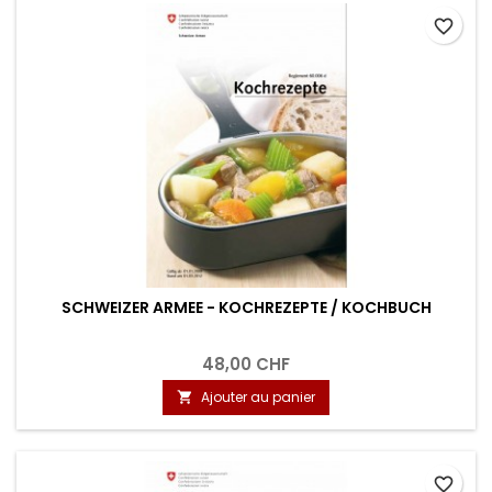
favorite_border
SCHWEIZER ARMEE - KOCHREZEPTE / KOCHBUCH
48,00 CHF
Ajouter au panier

favorite_border