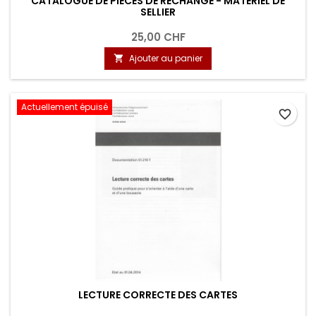
CATALOGUE DE PIÈCES DE RECHANGE - MATERIEL DE
SELLIER
25,00 CHF
Ajouter au panier

Actuellement épuisé
favorite_border
LECTURE CORRECTE DES CARTES