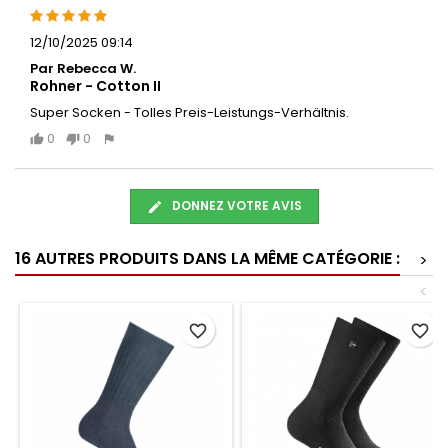
12/10/2025 09:14
Par Rebecca W.
Rohner - Cotton II
Super Socken - Tolles Preis-Leistungs-Verhältnis.
0
0
DONNEZ VOTRE AVIS
16 AUTRES PRODUITS DANS LA MÊME CATÉGORIE :
>
<
favorite_border
favorite_border