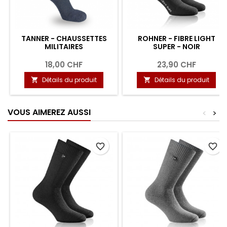
TANNER - CHAUSSETTES
ROHNER - FIBRE LIGHT
MILITAIRES
SUPER - NOIR
18,00 CHF
23,90 CHF
Détails du produit
Détails du produit


VOUS AIMEREZ AUSSI
<
>
favorite_border
favorite_border