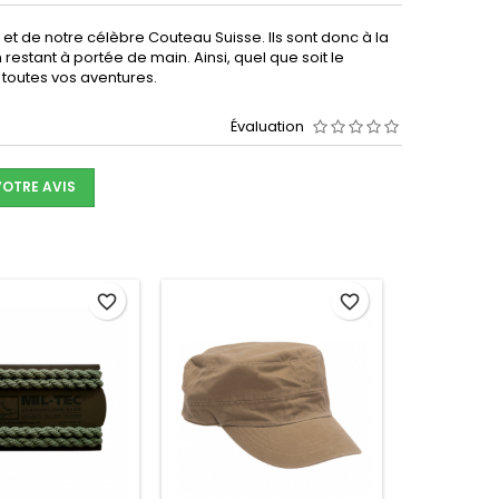
l et de notre célèbre Couteau Suisse. Ils sont donc à la
 restant à portée de main. Ainsi, quel que soit le
toutes vos aventures.
Évaluation
VOTRE AVIS
favorite_border
favorite_border
- 10,00 CHF
- 1,00 CHF