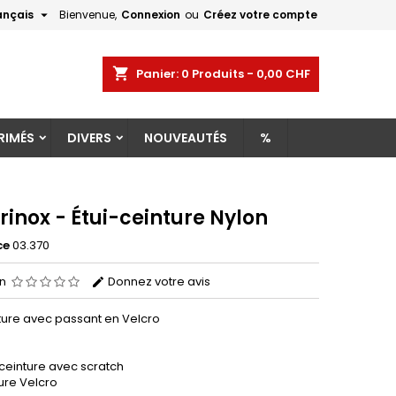

ançais
Bienvenue,
Connexion
ou
Créez votre compte
×
×
×
shopping_cart
Panier:
0
Produits - 0,00 CHF
RIMÉS
DIVERS
NOUVEAUTÉS
%
n
s
rinox - Étui-ceinture Nylon
ce
03.370
on
Donnez votre avis
nture avec passant en Velcro
ceinture avec scratch
ure Velcro