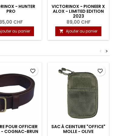
RINOX - HUNTER
VICTORINOX - PIONEER X
VICTO
PRO
ALOX - LIMITED EDITION
PRO 
2023
ED
85,00 CHF
89,00 CHF
1
Ajouter au panier
Ajouter au panier
A


<
>
favorite_border
favorite_border
RE POUR OFFICIER
SAC À CEINTURE "OFFICE"
SAC À
R - COGNAC-BRUN
MOLLE - OLIVE
MO