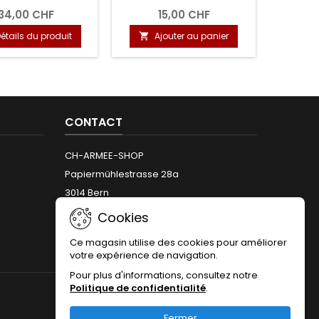
34,00 CHF
15,00 CHF
étails du produit
Ajouter au panier
A


CONTACT
CH-ARMEE-SHOP
Papiermühlestrasse 28a
3014 Bern
Téléphone:
+41 (0)31 312 12 66
Cookies
Email:
info@armeeshop.ch
Ce magasin utilise des cookies pour améliorer
votre expérience de navigation.
Pour plus d'informations, consultez notre
Politique de confidentialité
.
NOUS SUIVRE
Fermer