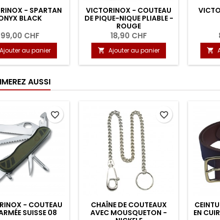
RINOX - SPARTAN
VICTORINOX - COUTEAU
VICTO
ONYX BLACK
DE PIQUE-NIQUE PLIABLE -
ROUGE
99,00 CHF
18,90 CHF
Ajouter au panier
Ajouter au panier


IMEREZ AUSSI
favorite_border
favorite_border
RINOX - COUTEAU
CHAÎNE DE COUTEAUX
CEINTU
’ARMÉE SUISSE 08
AVEC MOUSQUETON -
EN CUI