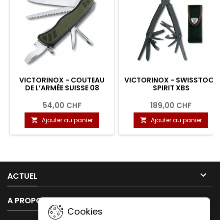
VICTORINOX - COUTEAU
VICTORINOX - SWISSTOOL
DE L’ARMÉE SUISSE 08
SPIRIT XBS
54,00 CHF
189,00 CHF
Ajouter au panier
Ajouter au panier



ACTUEL

A PROPOS DE NOUS
Cookies