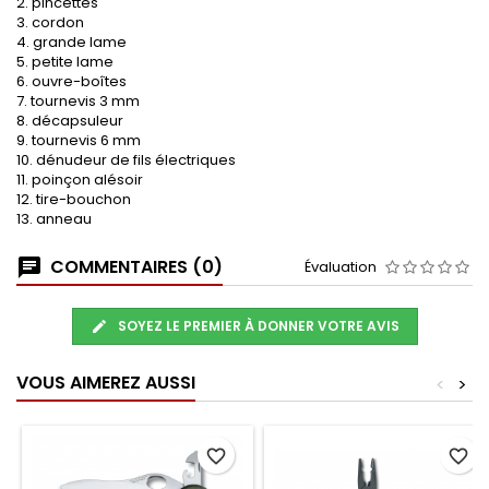
2. pincettes
3. cordon
4. grande lame
5. petite lame
6. ouvre-boîtes
7. tournevis 3 mm
8. décapsuleur
9. tournevis 6 mm
10. dénudeur de fils électriques
11. poinçon alésoir
12. tire-bouchon
13. anneau
COMMENTAIRES (0)
Évaluation
SOYEZ LE PREMIER À DONNER VOTRE AVIS
VOUS AIMEREZ AUSSI
<
>
favorite_border
favorite_border