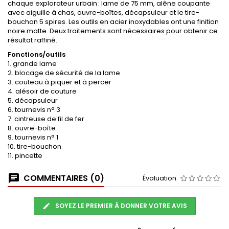
chaque explorateur urbain : lame de 75 mm, alêne coupante
avec aiguille à chas, ouvre-boîtes, décapsuleur et le tire-
bouchon 5 spires. Les outils en acier inoxydables ont une finition
noire matte. Deux traitements sont nécessaires pour obtenir ce
résultat raffiné.
Fonctions/outils
1. grande lame
2. blocage de sécurité de la lame
3. couteau à piquer et à percer
4. alésoir de couture
5. décapsuleur
6. tournevis n° 3
7. cintreuse de fil de fer
8. ouvre-boîte
9. tournevis n° 1
10. tire-bouchon
11. pincette
COMMENTAIRES (0)
Évaluation
SOYEZ LE PREMIER À DONNER VOTRE AVIS