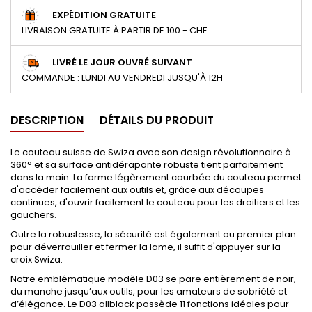
EXPÉDITION GRATUITE
LIVRAISON GRATUITE À PARTIR DE 100.- CHF
LIVRÉ LE JOUR OUVRÉ SUIVANT
COMMANDE : LUNDI AU VENDREDI JUSQU'À 12H
DESCRIPTION
DÉTAILS DU PRODUIT
Le couteau suisse de Swiza avec son design révolutionnaire à
360° et sa surface antidérapante robuste tient parfaitement
dans la main. La forme légèrement courbée du couteau permet
d'accéder facilement aux outils et, grâce aux découpes
continues, d'ouvrir facilement le couteau pour les droitiers et les
gauchers.
Outre la robustesse, la sécurité est également au premier plan :
pour déverrouiller et fermer la lame, il suffit d'appuyer sur la
croix Swiza.
Notre emblématique modèle D03 se pare entièrement de noir,
du manche jusqu’aux outils, pour les amateurs de sobriété et
d’élégance. Le D03 allblack possède 11 fonctions idéales pour