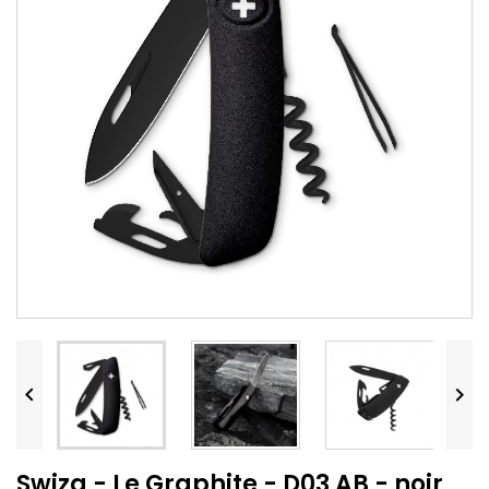


Swiza - Le Graphite - D03 AB - noir