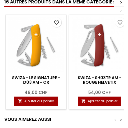
16 AUTRES PRODUITS DANS LA MÊME CATÉGORIE :
>
<
favorite_border
favorite_border
SWIZA - LE SIGNATURE -
SWIZA - SH03TR AM -
D03 AM - OR
ROUGE HELVETIX
49,00 CHF
54,00 CHF
Ajouter au panier
Ajouter au panier


VOUS AIMEREZ AUSSI
<
>