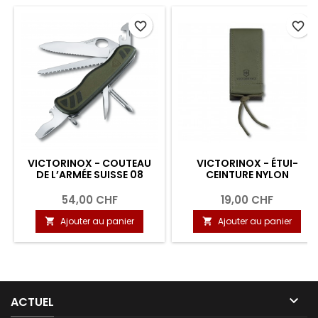
favorite_border
favorite_border
VICTORINOX - COUTEAU
VICTORINOX - ÉTUI-
DE L’ARMÉE SUISSE 08
CEINTURE NYLON
54,00 CHF
19,00 CHF
Ajouter au panier
Ajouter au panier



ACTUEL