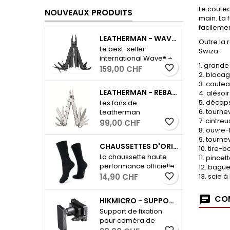
Le coutea
NOUVEAUX PRODUITS
main. La
facilemen
LEATHERMAN - WAVE PLUS AVEC ÉTUI - NOIR
Outre la 
Le best-seller
Swiza.
international Wave® +
1. grand
dispose de tous les
favorite_border
159,00 CHF
2. blocag
outils essentiels pour le
3. coutea
quotidien, ainsi que
LEATHERMAN - REBAR - ARGENT
4. alésoi
d'un coupe-fil
5. décap
Les fans de
interchangeable et
6. tournev
Leatherman
résistant. - Outils
7. cintreu
reconnaîtront
favorite_border
99,00 CHF
verrouillables-
8. ouvre-
immédiatement, dans
Fonctions extérieures
9. tournev
le nouveau Rebar, la
Largeur : 3.05
CHAUSSETTES D'ORIGINE DE L'ARMÉE SUISSE 19 - ÉDITION D'HIVER
10. tire-
forme compacte
cmLongueur fermée :
La chaussette haute
11. pincet
emblématique et le
10 cmPoids : 241 g
performance officielle
12. bagu
design biseauté du
de l'armée suisse pour
favorite_border
13. scie à
14,90 CHF
Super Tool 300 et du
la saison froide –
Micra. Le Rebar, qui
développée par Jacob
semble avoir été
COM
HIKMICRO - SUPPORT DE CAMÉRA T16
Rohner AG pour une
conçu sur mesure pour
Support de fixation
performance
devenir l'outil préféré
pour caméra de
maximale et des pieds
de chacun, vient
chasse HIKMICRO T16
favorite_border