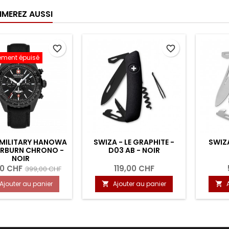
IMEREZ AUSSI
favorite_border
favorite_border
ement épuisé
 MILITARY HANOWA
SWIZA - LE GRAPHITE -
SWIZA
ERBURN CHRONO -
D03 AB - NOIR
NOIR
50 CHF
119,00 CHF
399,00 CHF
Ajouter au panier
Ajouter au panier

