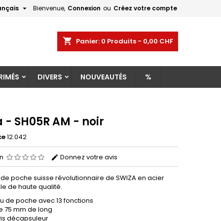

ançais
Bienvenue,
Connexion
ou
Créez votre compte
×
×
×
shopping_cart
Panier:
0
Produits - 0,00 CHF
RIMÉS
DIVERS
NOUVEAUTÉS
%
n
s
 - SH05R AM - noir
ce
12.042
on
Donnez votre avis
de poche suisse révolutionnaire de SWIZA en acier
le de haute qualité.
u de poche avec 13 fonctions
e 75 mm de long
vis décapsuleur