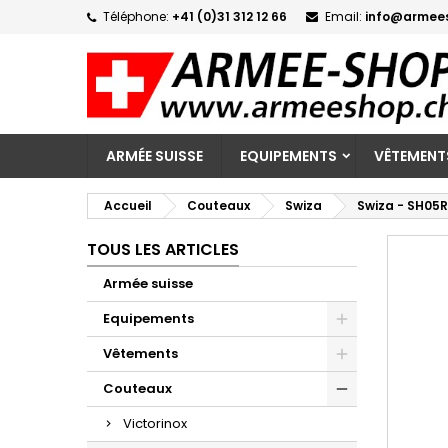
Téléphone:
+41 (0)31 312 12 66
Email:
info@armee
M
C
C
add_circle_outline
Vo
No
d'e
ARMÉE SUISSE
EQUIPEMENTS
VÊTEMENT
Accueil
Couteaux
Swiza
Swiza - SH05R
TOUS LES ARTICLES
Armée suisse
Equipements
Vêtements
Couteaux
Victorinox