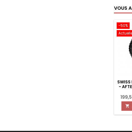
VOUS A
-50%
Actuell
SWISS
- AFT
199,
