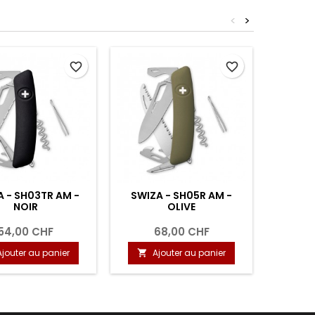
<
>
favorite_border
favorite_border
 - SH03TR AM -
SWIZA - SH05R AM -
SWIZA -
NOIR
OLIVE
54,00 CHF
68,00 CHF
Ajouter au panier
Ajouter au panier
A

