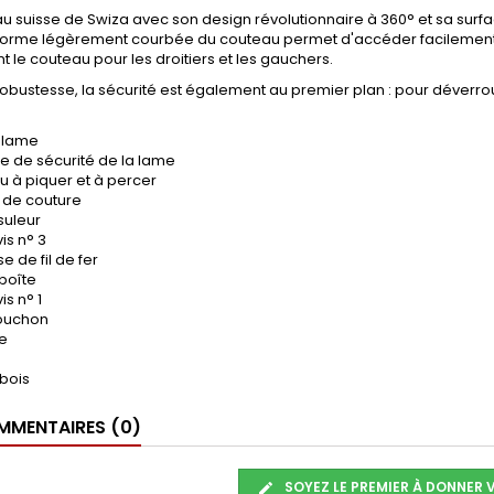
u suisse de Swiza avec son design révolutionnaire à 360° et sa surf
 forme légèrement courbée du couteau permet d'accéder facilement a
t le couteau pour les droitiers et les gauchers.
robustesse, la sécurité est également au premier plan : pour déverrouill
e lame
e de sécurité de la lame
u à piquer et à percer
r de couture
suleur
is n° 3
se de fil de fer
boîte
is n° 1
bouchon
te
e
 bois
MENTAIRES (0)
SOYEZ LE PREMIER À DONNER 