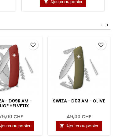
Ajouter au panier

<
>
favorite_border
favorite_border
A - D09R AM -
SWIZA - D03 AM - OLIVE
SWIZA 
UGE HELVETIX
79,00 CHF
49,00 CHF
Ajouter au panier
Ajouter au panier
A

