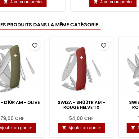
Ajouter au panier
Ajouter au panier


RES PRODUITS DANS LA MÊME CATÉGORIE :
favorite_border
favorite_border
- D10R AM - OLIVE
SWIZA - SH03TR AM -
SWIZ
ROUGE HELVETIX
RO
79,00 CHF
54,00 CHF
Ajouter au panier
Ajouter au panier

