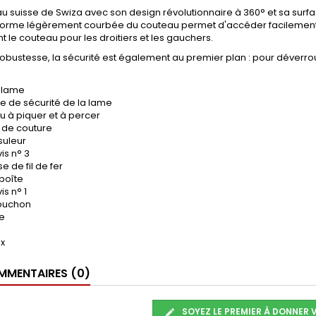
u suisse de Swiza avec son design révolutionnaire à 360° et sa surf
 forme légèrement courbée du couteau permet d'accéder facilement a
t le couteau pour les droitiers et les gauchers.
robustesse, la sécurité est également au premier plan : pour déverrouill
e lame
e de sécurité de la lame
u à piquer et à percer
r de couture
suleur
is n° 3
se de fil de fer
boîte
is n° 1
bouchon
te
e
ux
MENTAIRES (0)
SOYEZ LE PREMIER À DONNER 