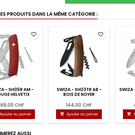
RES PRODUITS DANS LA MÊME CATÉGORIE :
favorite_border
favorite_border
A - SH05R AM -
SWIZA - SH03TR AB -
SWIZA 
UGE HELVETIX
BOIS DE NOYER
68,00 CHF
144,00 CHF
Ajouter au panier
Ajouter au panier


IMEREZ AUSSI