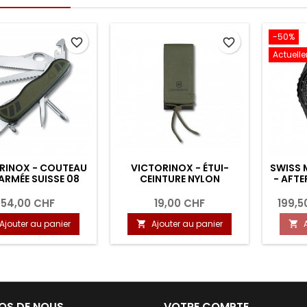
-50%
favorite_border
favorite_border
Actuell
RINOX - COUTEAU
VICTORINOX - ÉTUI-
SWISS 
’ARMÉE SUISSE 08
CEINTURE NYLON
- AFT
54,00 CHF
19,00 CHF
199,5
Ajouter au panier
Ajouter au panier


OS DE NOUS
VOTRE COMPTE