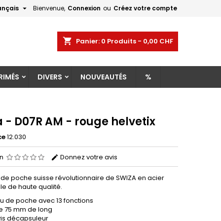

ançais
Bienvenue,
Connexion
ou
Créez votre compte
×
×
×
shopping_cart
Panier:
0
Produits - 0,00 CHF
RIMÉS
DIVERS
NOUVEAUTÉS
%
n
s
 - D07R AM - rouge helvetix
ce
12.030
on
Donnez votre avis
de poche suisse révolutionnaire de SWIZA en acier
le de haute qualité.
u de poche avec 13 fonctions
e 75 mm de long
vis décapsuleur