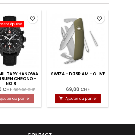
favorite_border
favorite_border
ement épuisé
MILITARY HANOWA
SWIZA - D08R AM - OLIVE
SWIZA
ERBURN CHRONO -
ROU
NOIR
0 CHF
69,00 CHF
399,00 CHF
Ajouter au panier
Ajouter au panier
A


CONTACT