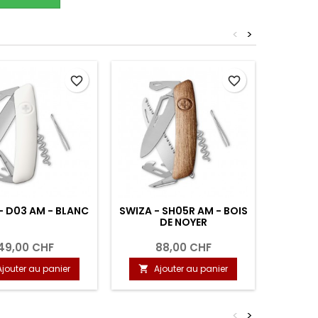
<
>
favorite_border
favorite_border
- D03 AM - BLANC
SWIZA - SH05R AM - BOIS
SWIZA 
DE NOYER
49,00 CHF
88,00 CHF
Ajouter au panier
Ajouter au panier
A


<
>