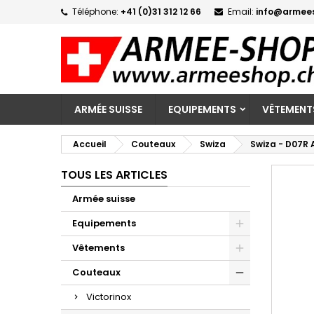
Téléphone:
+41 (0)31 312 12 66
Email:
info@armee
M
C
C
add_circle_outline
Vo
No
d'e
ARMÉE SUISSE
EQUIPEMENTS
VÊTEMENT
Accueil
Couteaux
Swiza
Swiza - D07R 
TOUS LES ARTICLES
Armée suisse
Equipements
Vêtements
Couteaux
Victorinox