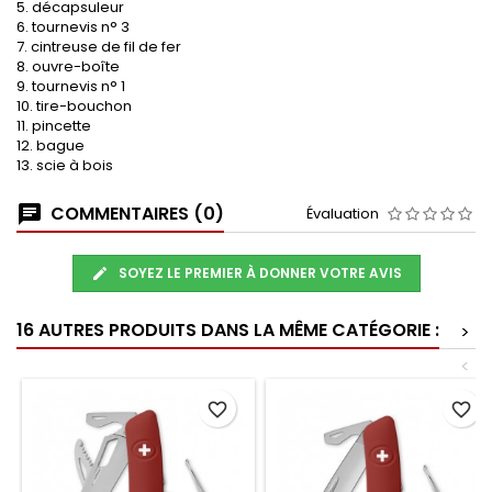
5. décapsuleur
6. tournevis n° 3
7. cintreuse de fil de fer
8. ouvre-boîte
9. tournevis n° 1
10. tire-bouchon
11. pincette
12. bague
13. scie à bois
COMMENTAIRES (0)
Évaluation
SOYEZ LE PREMIER À DONNER VOTRE AVIS
16 AUTRES PRODUITS DANS LA MÊME CATÉGORIE :
>
<
favorite_border
favorite_border