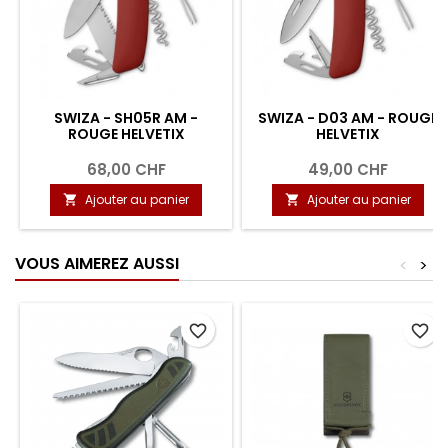
SWIZA - SH05R AM -
SWIZA - D03 AM - ROUGE
ROUGE HELVETIX
HELVETIX
68,00 CHF
49,00 CHF
Ajouter au panier
Ajouter au panier


VOUS AIMEREZ AUSSI
<
>
favorite_border
favorite_border