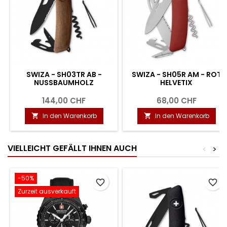
SWIZA - SH03TR AB -
SWIZA - SH05R AM - ROT
NUSSBAUMHOLZ
HELVETIX
144,00 CHF
68,00 CHF
In den Warenkorb
In den Warenkorb


VIELLEICHT GEFÄLLT IHNEN AUCH
<
>
-50%
favorite_border
favorite_border
Zurzeit ausverkauft