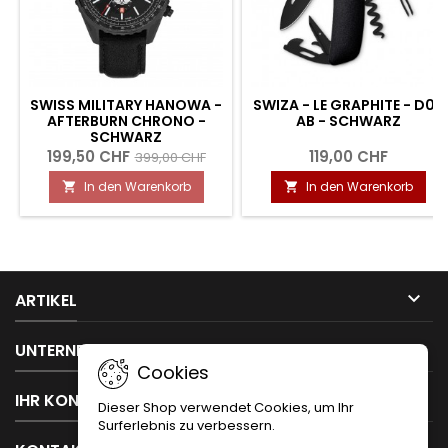
SWISS MILITARY HANOWA -
SWIZA - LE GRAPHITE - D03
AFTERBURN CHRONO -
AB - SCHWARZ
SCHWARZ
199,50 CHF
119,00 CHF
399,00 CHF
In den Warenkorb
In den Warenkorb



ARTIKEL

UNTERNEHMEN
Cookies

IHR KONTO
Dieser Shop verwendet Cookies, um Ihr
Surferlebnis zu verbessern.