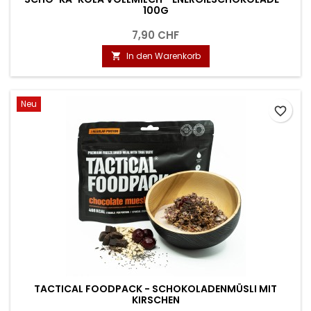
100G
7,90 CHF
In den Warenkorb

Neu
favorite_border
TACTICAL FOODPACK - SCHOKOLADENMÜSLI MIT
KIRSCHEN