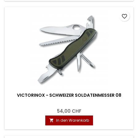
favorite_border
VICTORINOX - SCHWEIZER SOLDATENMESSER 08
54,00 CHF
In den Warenkorb
