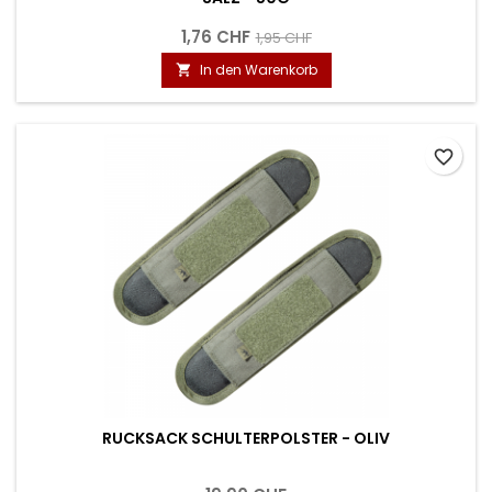
1,76 CHF
1,95 CHF
In den Warenkorb

favorite_border
RUCKSACK SCHULTERPOLSTER - OLIV