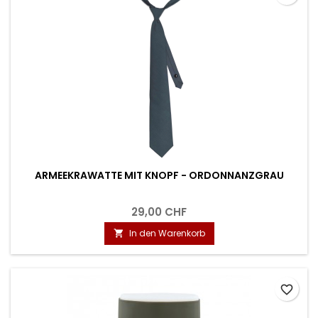
ARMEEKRAWATTE MIT KNOPF - ORDONNANZGRAU
29,00 CHF
In den Warenkorb

favorite_border