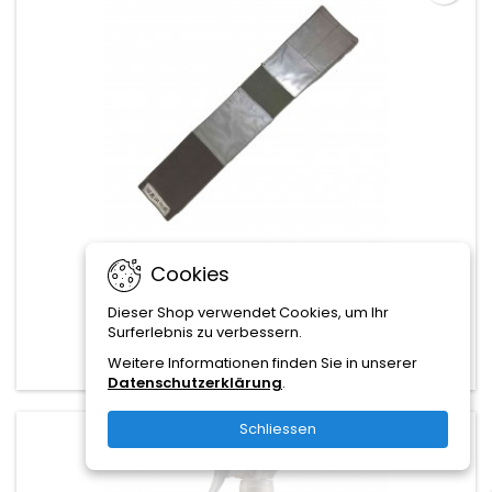
LEUCHTGAMASCHE
Cookies
Dieser Shop verwendet Cookies, um Ihr
5,00 CHF
Surferlebnis zu verbessern.
In den Warenkorb

Weitere Informationen finden Sie in unserer
Datenschutzerklärung
.
Schliessen
favorite_border