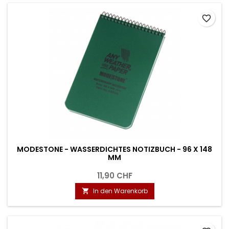
favorite_border
MODESTONE - WASSERDICHTES NOTIZBUCH - 96 X 148
MM
11,90 CHF
In den Warenkorb
