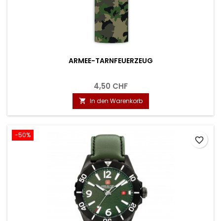
ARMEE-TARNFEUERZEUG
4,50 CHF
In den Warenkorb

-50%
favorite_border