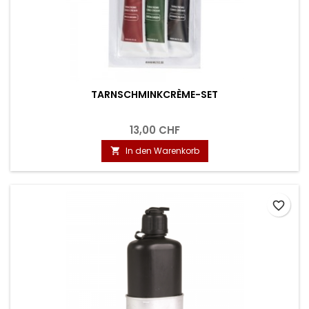
TARNSCHMINKCRÈME-SET
13,00 CHF
In den Warenkorb

favorite_border