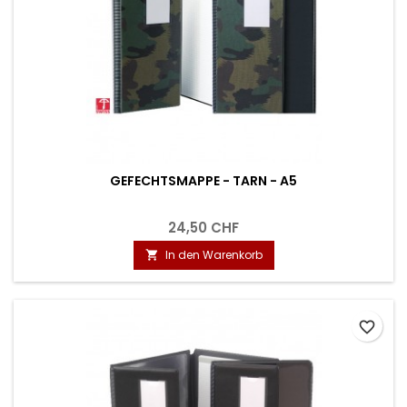
GEFECHTSMAPPE - TARN - A5
24,50 CHF
In den Warenkorb

favorite_border