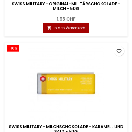
SWISS MILITARY - ORIGINAL-MILITÄRSCHOKOLADE -
MILCH - 50G
1,95 CHF
In den Warenkorb

-10%
favorite_border
SWISS MILITARY - MILCHSCHOKOLADE - KARAMELL UND
SALZ - 50G