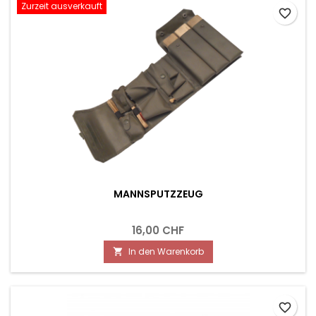
Zurzeit ausverkauft
favorite_border
MANNSPUTZZEUG
16,00 CHF
In den Warenkorb

favorite_border