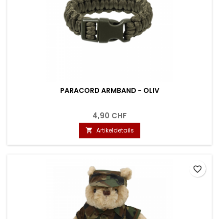
PARACORD ARMBAND - OLIV
4,90 CHF
Artikeldetails

favorite_border