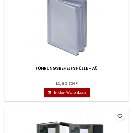
FÜHRUNGSBEHELFSHÜLLE - A5
14,90 CHF
In den Warenkorb

favorite_border