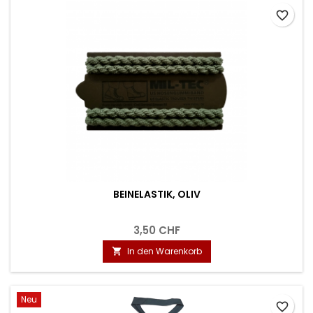
favorite_border
BEINELASTIK, OLIV
3,50 CHF
In den Warenkorb

Neu
favorite_border