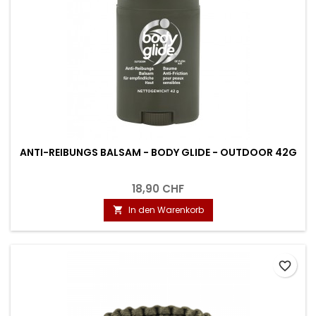
ANTI-REIBUNGS BALSAM - BODY GLIDE - OUTDOOR 42G
18,90 CHF
In den Warenkorb

favorite_border