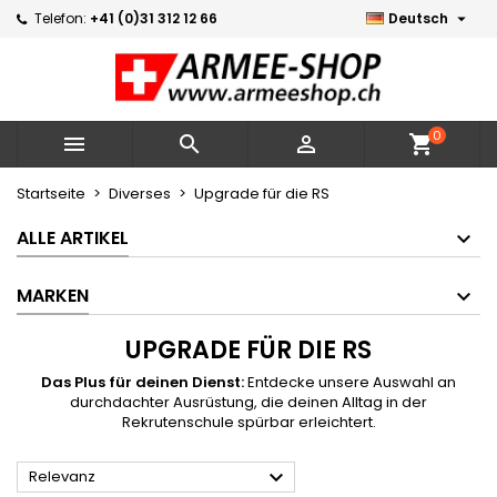

Telefon:
+41 (0)31 312 12 66
Deutsch
×
×
×
×
Meine Wunschlisten
((modalTitle))
Wunschliste erstellen
Anmelden
Neue Liste erstellen
add_circle_outline
((confirmMessage))
Sie müssen angemeldet sein, um Artikel Ihrer
Name der Wunschliste
Wunschliste hinzufügen zu können.
0



shopping_cart
((cancelText))
((modalDeleteText))
Abbrechen
Anmelden
Startseite
Diverses
Upgrade für die RS
Abbrechen
Wunschliste erstellen
ALLE ARTIKEL
MARKEN
UPGRADE FÜR DIE RS
Das Plus für deinen Dienst:
Entdecke unsere Auswahl an
durchdachter Ausrüstung, die deinen Alltag in der
Rekrutenschule spürbar erleichtert.

Relevanz