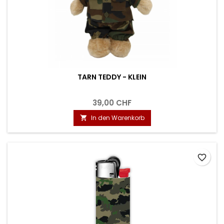
TARN TEDDY - KLEIN
39,00 CHF
In den Warenkorb

favorite_border