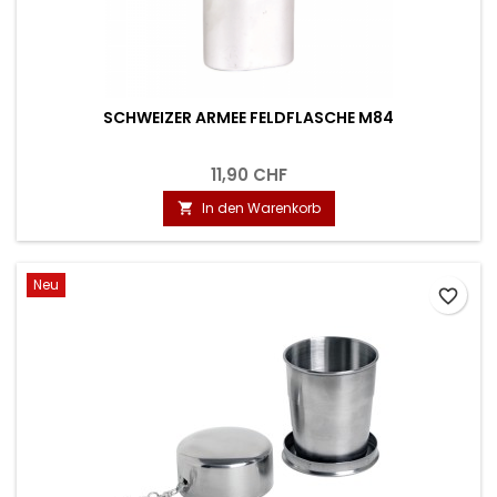
SCHWEIZER ARMEE FELDFLASCHE M84
11,90 CHF
In den Warenkorb

Neu
favorite_border