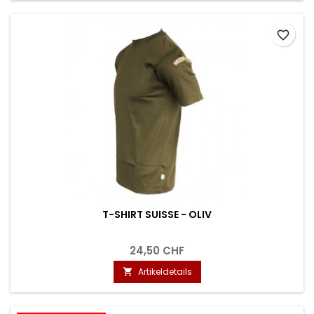
favorite_border
T-SHIRT SUISSE - OLIV
24,50 CHF
Artikeldetails
