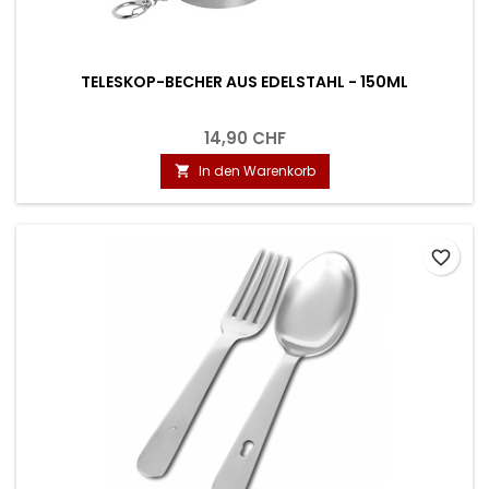
TELESKOP-BECHER AUS EDELSTAHL - 150ML
14,90 CHF
In den Warenkorb

favorite_border