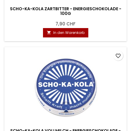
SCHO-KA-KOLA ZARTBITTER - ENERGIESCHOKOLADE -
100G
7,90 CHF
In den Warenkorb

favorite_border
SCHO-KA-KOLA VOLLMILCH - ENERGIESCHOKOLADE -