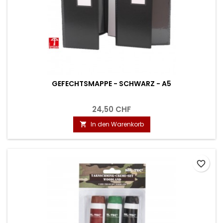
GEFECHTSMAPPE - SCHWARZ - A5
24,50 CHF
In den Warenkorb

favorite_border