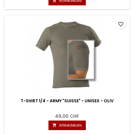
Artikeldetails

favorite_border
T-SHIRT 1/4 - ARMY "SUISSE" - UNISEX - OLIV
49,00 CHF
Artikeldetails
