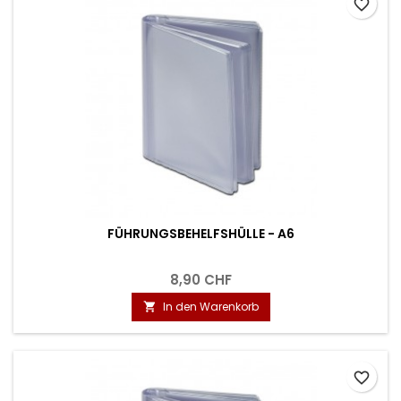
favorite_border
FÜHRUNGSBEHELFSHÜLLE - A6
8,90 CHF
In den Warenkorb

favorite_border