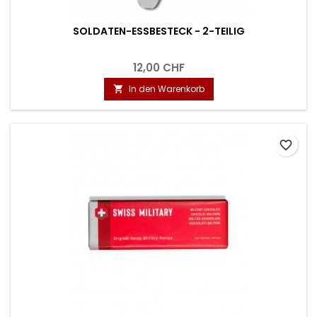
SOLDATEN-ESSBESTECK - 2-TEILIG
12,00 CHF
In den Warenkorb

favorite_border