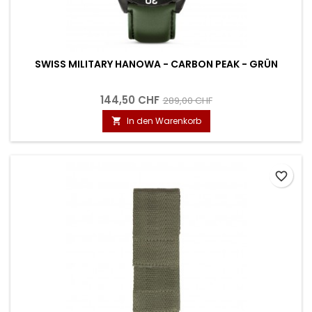
SWISS MILITARY HANOWA - CARBON PEAK - GRÜN
144,50 CHF
289,00 CHF
In den Warenkorb

favorite_border