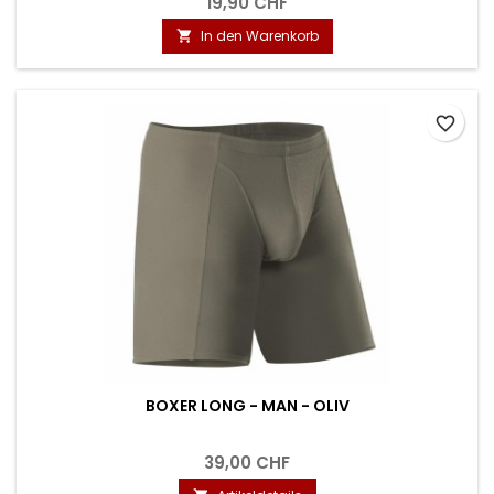
19,90 CHF
In den Warenkorb

favorite_border
BOXER LONG - MAN - OLIV
39,00 CHF