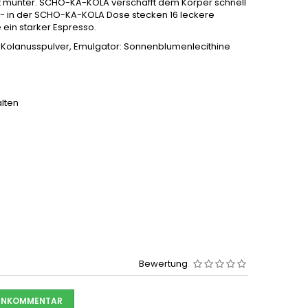
cht munter. SCHO-KA-KOLA verschafft dem Körper schnell
it - in der SCHO-KA-KOLA Dose stecken 16 leckere
ein starker Espresso.
% Kolanusspulver, Emulgator: Sonnenblumenlecithine
alten
Bewertung
DENKOMMENTAR