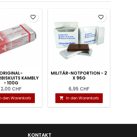
favorite_border
favorite_border
ORIGINAL-
MILITÄR-NOTPORTION - 2
NRG-5 
RBISKUITS KAMBLY
X 96G
- 100G
2,00 CHF
6,95 CHF
In den Warenkorb
In den Warenkorb
I


KONTAKT