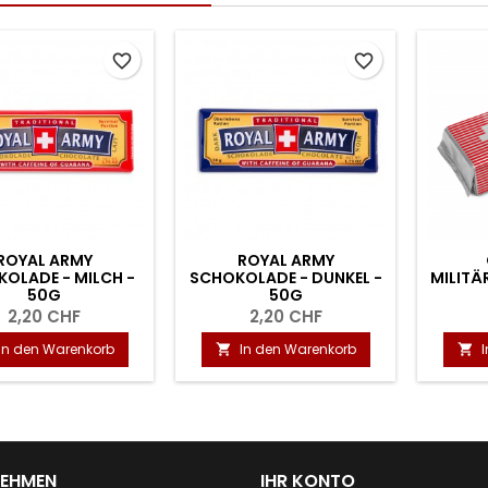
favorite_border
favorite_border
ROYAL ARMY
ROYAL ARMY
OLADE - MILCH -
SCHOKOLADE - DUNKEL -
MILITÄ
50G
50G
2,20 CHF
2,20 CHF
In den Warenkorb
In den Warenkorb


NEHMEN
IHR KONTO