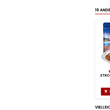
16 ANDE
STRO

VIELLE