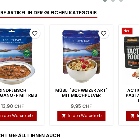
RE ARTIKEL IN DER GLEICHEN KATEGORIE:
Neu
favorite_border
favorite_border
RINDFLEISCH
MÜSLI "SCHWEIZER ART"
TACTI
GANOFF MIT REIS
MIT MILCHPULVER
PASTA
13,90 CHF
9,95 CHF
In den Warenkorb
In den Warenkorb


ICHT GEFÄLLT IHNEN AUCH