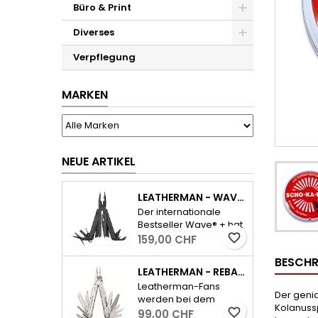
Büro & Print
Diverses
Verpflegung
MARKEN
NEUE ARTIKEL
LEATHERMAN - WAVE PLUS INKL. ETUI - SCHWARZ
Der internationale
Bestseller Wave® + hat
alle wichtigen Tools für
favorite_border
159,00 CHF
den Alltag und dazu
BESCHR
ausserdem einen
LEATHERMAN - REBAR - SILBER
auswechselbaren,
Leatherman-Fans
widerstandsfähigen
Der genia
werden bei dem
Drahtschneider.
Kolanussp
neuen Rebar sofort die
favorite_border
99,00 CHF
- Feststellbare