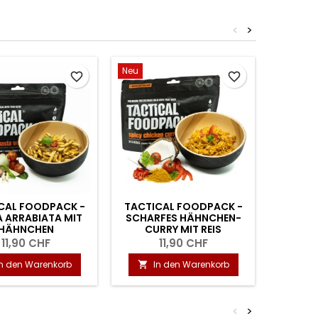
<
>
Neu
-15%
favorite_border
favorite_border
CAL FOODPACK -
TACTICAL FOODPACK -
SWI
 ARRABIATA MIT
SCHARFES HÄHNCHEN-
MILC
HÄHNCHEN
CURRY MIT REIS
KARAME
11,90 CHF
11,90 CHF
29,8
In den Warenkorb
In den Warenkorb
I


<
>