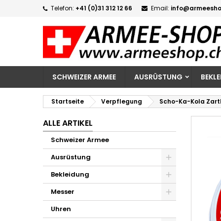
Telefon:
+41 (0)31 312 12 66
Email:
info@armeesho
M
W
A
add_circle_outline
Si
Na
zu
SCHWEIZER ARMEE
AUSRÜSTUNG
BEKL
Startseite
Verpflegung
Scho-Ka-Kola Zartb
ALLE ARTIKEL
Schweizer Armee
Ausrüstung
Bekleidung
Messer
Uhren