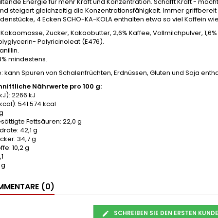
tende Energie für mehr Kraft und Konzentration. Schafft Kraft - ma
nd steigert gleichzeitig die Konzentrationsfähigkeit. Immer griffbere
enstücke, 4 Ecken SCHO-KA-KOLA enthalten etwa so viel Koffein wie 
Kakaomasse, Zucker, Kakaobutter, 2,6% Kaffee, Vollmilchpulver, 1,6
olyglycerin- Polyricinoleat (E476).
nillin.
8% mindestens.
: kann Spuren von Schalenfrüchten, Erdnüssen, Gluten und Soja enth
nittliche Nährwerte pro 100 g:
kJ): 2266 kJ
kcal): 541.574 kcal
 g
ättigte Fettsäuren: 22,0 g
rate: 42,1 g
ker: 34,7 g
ffe: 10,2 g
,1
 g
MENTARE (0)
SCHREIBEN SIE DEN ERSTEN KUN