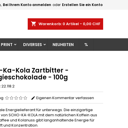
,
Bei Ihrem Konto anmelden
oder
Erstellen Sie ein Konto
×
×
×
shopping_cart
Warenkorb:
0
Artikel - 0,00 CHF
gen
 PRINT
DIVERSES
NEUHEITEN
%
n
n
-Ka-Kola Zartbitter -
gieschokolade - 100g
z
22.118.2
ng
Eigenen Kommentar verfassen
le Energielieferant für unterwegs. Die einzigartige
 von SCHO-KA-KOLA mit dem natürlichen Koffein aus
affee und Kolanuss gibt langanhaltende Energie für
ft und Konzentration.