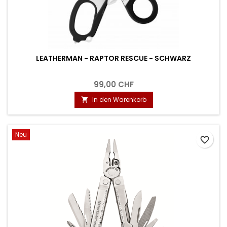
LEATHERMAN - RAPTOR RESCUE - SCHWARZ
99,00 CHF
In den Warenkorb

Neu
favorite_border