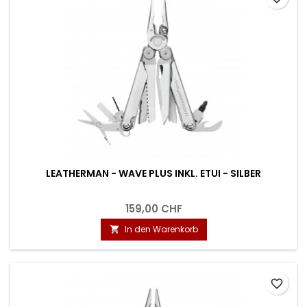
LEATHERMAN - WAVE PLUS INKL. ETUI - SILBER
159,00 CHF
In den Warenkorb

favorite_border