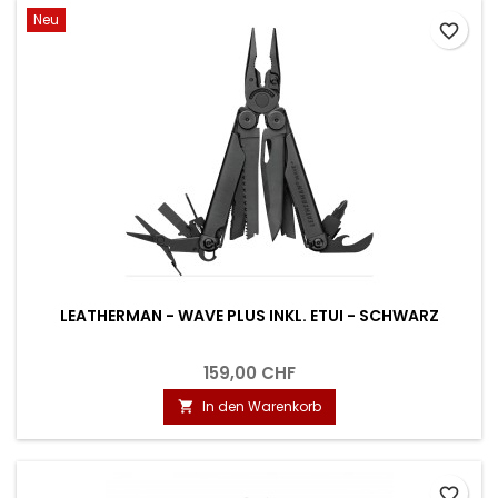
Neu
favorite_border
LEATHERMAN - WAVE PLUS INKL. ETUI - SCHWARZ
159,00 CHF
In den Warenkorb

favorite_border