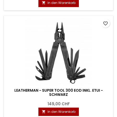
In den Warenkorb

favorite_border
LEATHERMAN - SUPER TOOL 300 EOD INKL. ETUI -
SCHWARZ
149,00 CHF
In den Warenkorb
