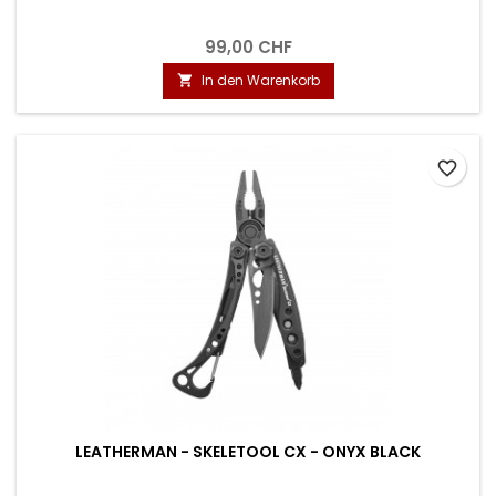
99,00 CHF
In den Warenkorb

favorite_border
LEATHERMAN - SKELETOOL CX - ONYX BLACK