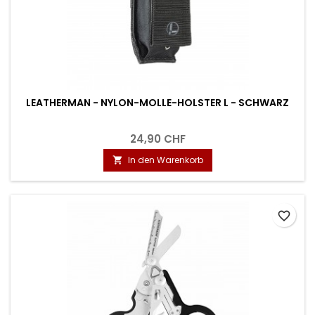
LEATHERMAN - NYLON-MOLLE-HOLSTER L - SCHWARZ
24,90 CHF
In den Warenkorb

favorite_border