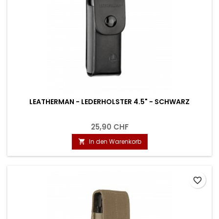
LEATHERMAN - LEDERHOLSTER 4.5" - SCHWARZ
25,90 CHF
In den Warenkorb

favorite_border