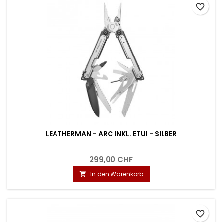
favorite_border
LEATHERMAN - ARC INKL. ETUI - SILBER
299,00 CHF
In den Warenkorb

favorite_border