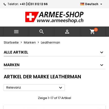

Telefon:
+41 (0)31 312 12 66
Deutsch
×
×
×
×
Meine Wunschlisten
((modalTitle))
Wunschliste erstellen
Anmelden
Neue Liste erstellen
add_circle_outline
((confirmMessage))
Sie müssen angemeldet sein, um Artikel Ihrer
Name der Wunschliste
Wunschliste hinzufügen zu können.
0



shopping_cart
((cancelText))
((modalDeleteText))
Abbrechen
Anmelden
Startseite
Marken
Leatherman
Abbrechen
Wunschliste erstellen
ALLE ARTIKEL
MARKEN
ARTIKEL DER MARKE LEATHERMAN

Relevanz
Zeige 1-17 of 17 Artikel