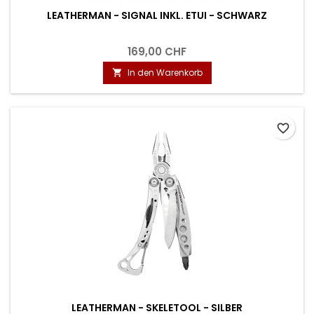
LEATHERMAN - SIGNAL INKL. ETUI - SCHWARZ
169,00 CHF
In den Warenkorb

favorite_border
LEATHERMAN - SKELETOOL - SILBER