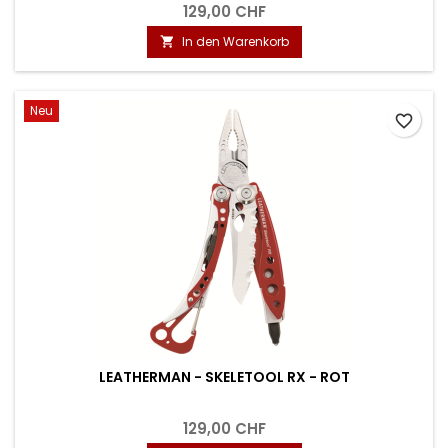
129,00 CHF
In den Warenkorb

Neu
favorite_border
LEATHERMAN - SKELETOOL RX - ROT
129,00 CHF