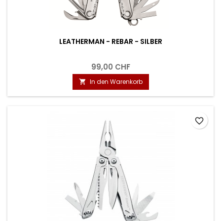
LEATHERMAN - REBAR - SILBER
99,00 CHF
In den Warenkorb

favorite_border