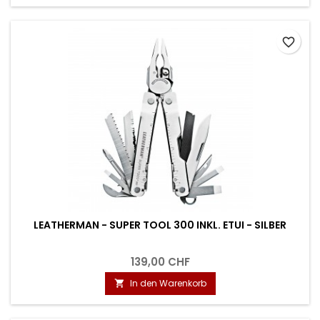
favorite_border
LEATHERMAN - SUPER TOOL 300 INKL. ETUI - SILBER
139,00 CHF
In den Warenkorb
