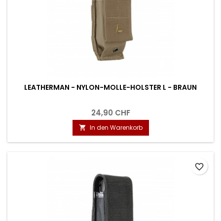
LEATHERMAN - NYLON-MOLLE-HOLSTER L - BRAUN
24,90 CHF
In den Warenkorb

favorite_border