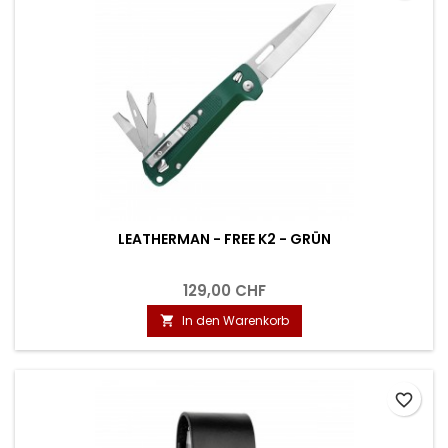
LEATHERMAN - FREE K2 - GRÜN
129,00 CHF
In den Warenkorb

favorite_border