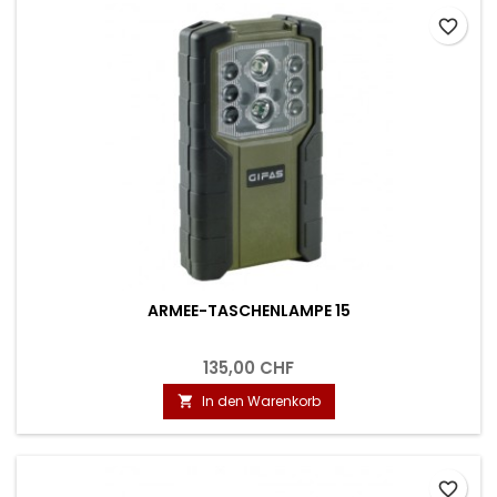
favorite_border
ARMEE-TASCHENLAMPE 15
135,00 CHF
In den Warenkorb

favorite_border