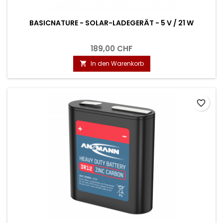
BASICNATURE - SOLAR-LADEGERÄT - 5 V / 21 W
189,00 CHF
In den Warenkorb

favorite_border