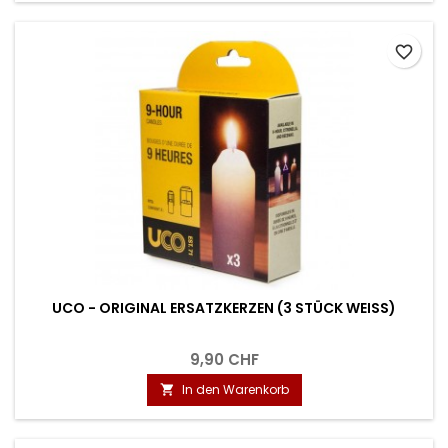
favorite_border
UCO - ORIGINAL ERSATZKERZEN (3 STÜCK WEISS)
9,90 CHF
In den Warenkorb
