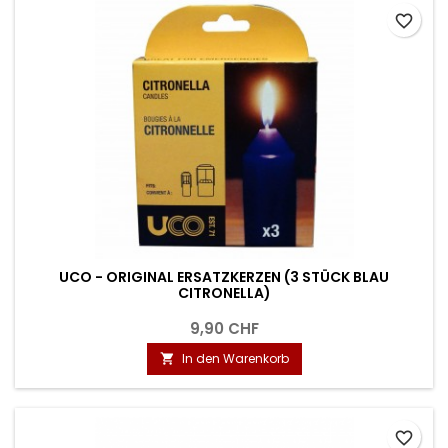
favorite_border
UCO - ORIGINAL ERSATZKERZEN (3 STÜCK BLAU
CITRONELLA)
9,90 CHF
In den Warenkorb

favorite_border