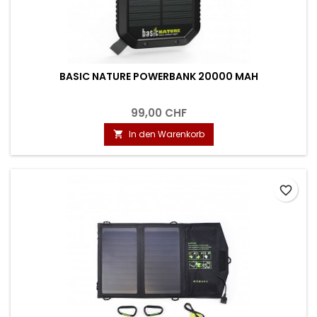
BASIC NATURE POWERBANK 20000 MAH
99,00 CHF
In den Warenkorb

favorite_border