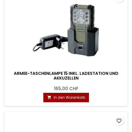
ARMEE-TASCHENLAMPE 15 INKL. LADESTATION UND
AKKUZELLEN
165,00 CHF
In den Warenkorb

favorite_border