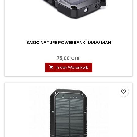
BASIC NATURE POWERBANK 10000 MAH
75,00 CHF
In den Warenkorb

favorite_border