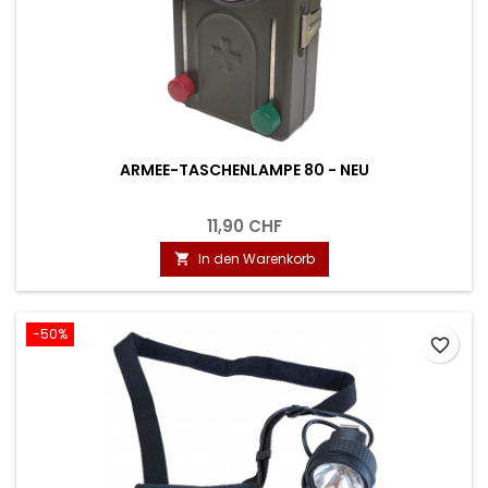
ARMEE-TASCHENLAMPE 80 - NEU
11,90 CHF
In den Warenkorb

-50%
favorite_border