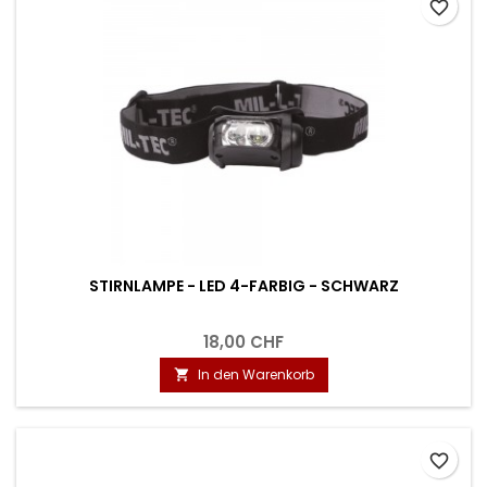
favorite_border
STIRNLAMPE - LED 4-FARBIG - SCHWARZ
18,00 CHF
In den Warenkorb

favorite_border