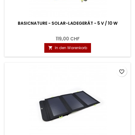
BASICNATURE - SOLAR-LADEGERÄT - 5 V / 10 W
119,00 CHF
In den Warenkorb

favorite_border