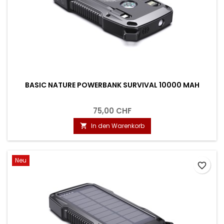
BASIC NATURE POWERBANK SURVIVAL 10000 MAH
75,00 CHF
In den Warenkorb

Neu
favorite_border