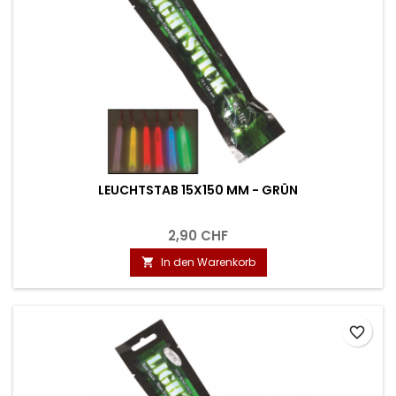
LEUCHTSTAB 15X150 MM - GRÜN
2,90 CHF
In den Warenkorb

favorite_border