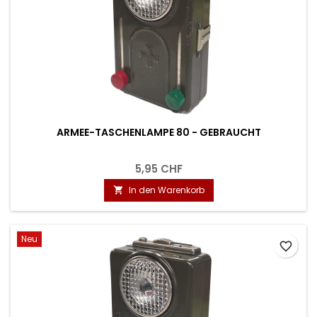
ARMEE-TASCHENLAMPE 80 - GEBRAUCHT
5,95 CHF
In den Warenkorb

Neu
favorite_border