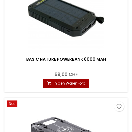
BASIC NATURE POWERBANK 8000 MAH
69,00 CHF
In den Warenkorb

Neu
favorite_border