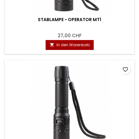
STABLAMPE - OPERATOR MT1
27,00 CHF
In den Warenkorb

favorite_border