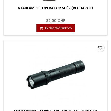
STABLAMPE - OPERATOR MT1R (RECHARGE)
32,00 CHF
In den Warenkorb

favorite_border