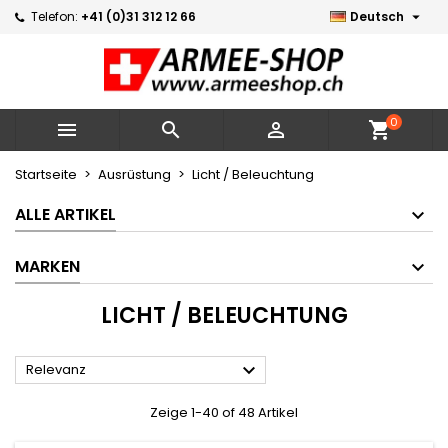

Telefon:
+41 (0)31 312 12 66
Deutsch
×
×
×
×
Meine Wunschlisten
((modalTitle))
Wunschliste erstellen
Anmelden
Neue Liste erstellen
add_circle_outline
((confirmMessage))
Sie müssen angemeldet sein, um Artikel Ihrer
Name der Wunschliste
Wunschliste hinzufügen zu können.
0



shopping_cart
((cancelText))
((modalDeleteText))
Abbrechen
Anmelden
Startseite
Ausrüstung
Licht / Beleuchtung
Abbrechen
Wunschliste erstellen
ALLE ARTIKEL
MARKEN
LICHT / BELEUCHTUNG

Relevanz
Zeige 1-40 of 48 Artikel