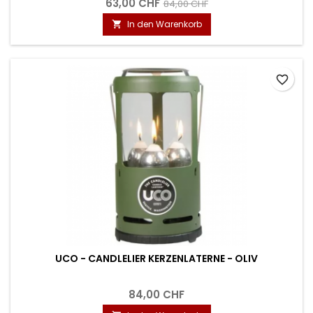
63,00 CHF
84,00 CHF
In den Warenkorb

favorite_border
UCO - CANDLELIER KERZENLATERNE - OLIV
84,00 CHF