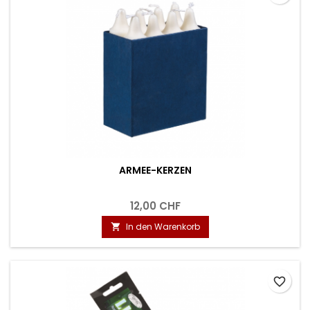
ARMEE-KERZEN
12,00 CHF
In den Warenkorb

favorite_border