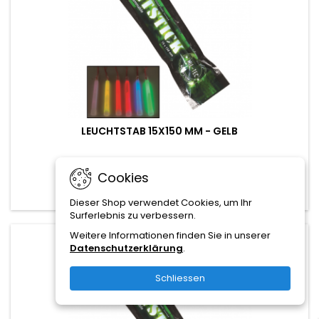
LEUCHTSTAB 15X150 MM - GELB
2,90 CHF
Cookies
In den Warenkorb

Dieser Shop verwendet Cookies, um Ihr
Surferlebnis zu verbessern.
Weitere Informationen finden Sie in unserer
favorite_border
Datenschutzerklärung
.
Schliessen