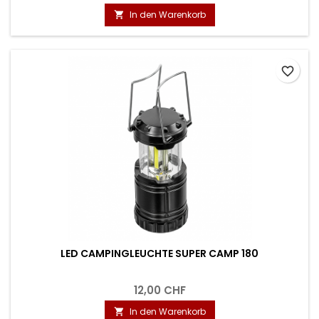
In den Warenkorb

favorite_border
LED CAMPINGLEUCHTE SUPER CAMP 180
12,00 CHF
In den Warenkorb
