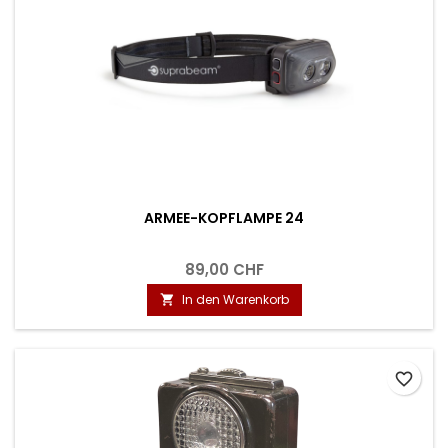
ARMEE-KOPFLAMPE 24
89,00 CHF
In den Warenkorb

favorite_border