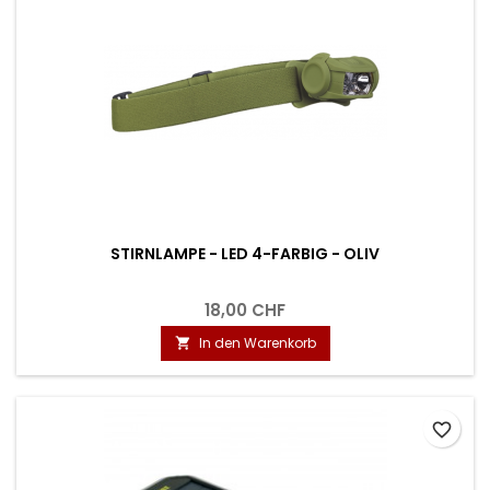
STIRNLAMPE - LED 4-FARBIG - OLIV
18,00 CHF
In den Warenkorb

favorite_border