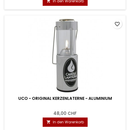
In den Warenkorb

favorite_border
UCO - ORIGINAL KERZENLATERNE - ALUMINIUM
48,00 CHF
In den Warenkorb
