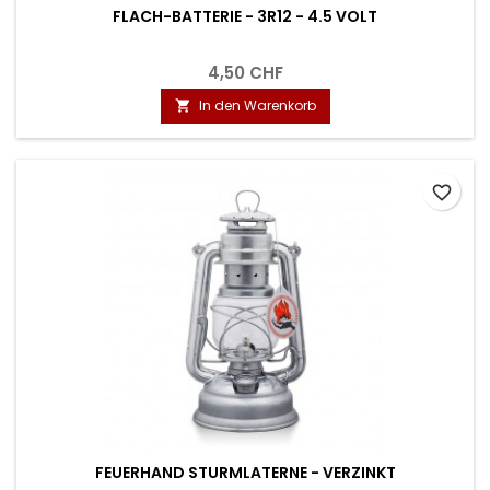
FLACH-BATTERIE - 3R12 - 4.5 VOLT
4,50 CHF
In den Warenkorb

favorite_border
FEUERHAND STURMLATERNE - VERZINKT