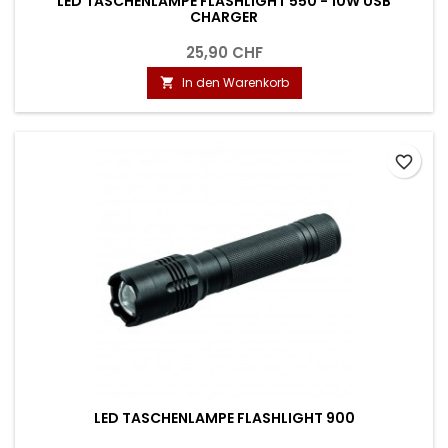
LED TASCHENLAMPE FLASHLIGHT 550 - 10W USB
CHARGER
25,90 CHF
In den Warenkorb

favorite_border
LED TASCHENLAMPE FLASHLIGHT 900